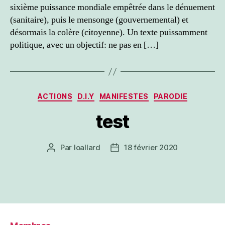
sixième puissance mondiale empêtrée dans le dénuement
(sanitaire), puis le mensonge (gouvernemental) et
désormais la colère (citoyenne). Un texte puissamment
politique, avec un objectif: ne pas en […]
Catégories
ACTIONS
D.I.Y
MANIFESTES
PARODIE
test
Par
loallard
18 février 2020
Auteur
Date
de
de
l’article
l’article