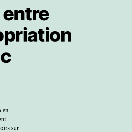
 entre
opriation
ic
n en
ent
oirs sur