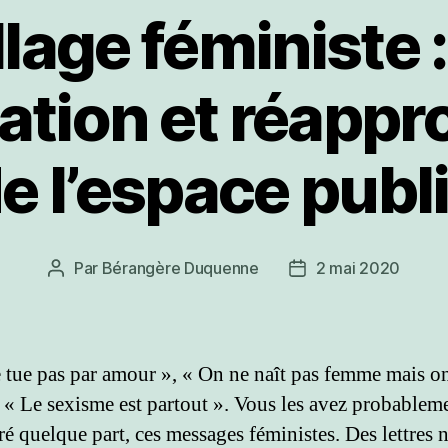
llage féministe :
tion et réappr
e l’espace publ
Par
Bérangère Duquenne
2 mai 2020
Auteur
Date
de
de
l’article
l’article
 tue pas par amour », « On ne naît pas femme mais o
 « Le sexisme est partout ». Vous les avez probablem
ré quelque part, ces messages féministes. Des lettres n