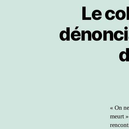
Le co
dénoncia
d
« On ne
meurt »
rencont