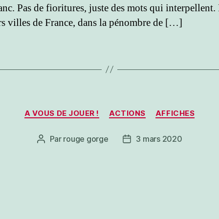
nc. Pas de fioritures, juste des mots qui interpellent
rs villes de France, dans la pénombre de […]
Catégories
A VOUS DE JOUER !
ACTIONS
AFFICHES
Par
rouge gorge
3 mars 2020
Auteur
Date
de
de
l’article
l’article