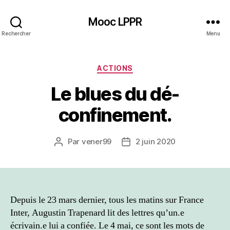
Mooc LPPR
Rechercher
Menu
Catégories
ACTIONS
Le blues du dé-
confinement.
Par
vener99
2 juin 2020
Auteur
Date
de
de
l’article
l’article
Depuis le 23 mars dernier, tous les matins sur France
Inter, Augustin Trapenard lit des lettres qu’un.e
écrivain.e lui a confiée. Le 4 mai, ce sont les mots de