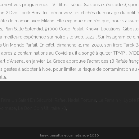
Faire Un Safari En Sécurité
,
Rafael Nadal Fortune
,
Le Parrain 3
,
Lycée 
oponnèse
,
Le Bon Coin Utilitaire 78
,
tarek benattia et camélia age 2020