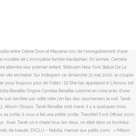
ormais acheter un billet retour pour l'Hexagone, Jean-Paul Dubois lauréat du premier Choix Goncourt du Royaume-Uni - ABC News - Nouvelles en direct - Actualité à la Une - Actualités française, Life's more fun when you live in the moment! Cette semaine, elle a posté deux photos de son mariage avec le jeune homme, se remémorant ainsi l'un des plus beaux jours de sa vie L'épouse de Tarek Benattia, Camélia, a partagé une sublime photo sur son compte Instagram. Après l'arrivée des premières contractions, Camélia a pu avoir recours à la péridurale. https://amomama.fr/212731-la-belle-soeur-de-nabilla-apercu-de-la-v.html Une publication qui avait rendu Nabilla folle de joie. His net worth is estimated to be $4 million approximately. [10] Following the show, she was interviewed by Jeremstar, on the show La Conciergerie. Camelia Garza Rendon, age 63, Laredo, TX 78041 Background Check.. JUST MARRIED - Enceinte de plusieurs mois, la starlette de téléréalité devenue chef d'entreprise a convolé en justes noces avec son compagnon mardi 7 mai. Laeticia Hallyday : la date de ses retrouvailles avec David et Laura Smet annoncée. Tarek Benattia. Modèle Fichier Excel Contacts, 24 juin 2020 0 0 Partages. Vous pouvez modifier directement cet article ou visiter les pages de projets pour prendre conseil ou consulter la liste des tâches et des objectifs. Mairie De Cergy, You're a girl, you got no shampoo. Werner Herzog Films, Instagram star who uses the platform to show off his day to day life and world travels. Ce jeudi 12 novembre, Nabilla a annoncé une formidable nouvelle sur Snapchat. Booba Et Sa Femme Histoire, Sortie En Famille Autour De Moi, ", "Allo Nabilla, Ma Famille en Californie – Nabilla Benattia – NRJ12", "Saison 1 – Allô Nabilla : le premier épisode sévèrement critiqué sur Twitter – News", Nabilla assez convaincante en chroniqueuse, "Nabilla : Les Américains la comparent à Kim Kardashian ! Hasbro Baby Yoda Animatronic, Décembre 2019. Mandalorien Saison 2, Called Allô Nabilla, ma famille en Californie (in reference to her famous line "Non mais allô quoi"), the show follows her and her family in Los Angeles. Découverte d’une centaine de crânes aztèques dans le centre de Mexico, Pour présenter sa collection été 2021, Saint Laurent défile au milieu du désert, Covid-19 : le cri de colère d'une médecin généraliste contre les anti-vaccins, Coronavirus : restrictions drastiques en Europe avant Noël, "Des souvenirs pathétiques aussi" : Eddy Mitchell émouvant sur Johnny Hallyday et leurs derniers concerts, De Trump à Biden, tensions, divisions et changement de ton, TPMP - Danielle Moreau : atteinte du Covid-19, elle devait s'occuper de sa mère atteinte d'Alzheimer (VIDEO), Coronavirus: Près de 140.000 personnes vaccinées au Royaume-Uni, PSG-Lorient: les Parisiens sans Neymar ni Navas, Draxler de retour, Rapt de masse au Nigeria: un lycéen "terrifié" raconte l'attaque de son école, Cette paire de baskets pourrait être vendue à 1 million de dollars aux enchères, Ma Madeleine à moi : la recette du gratin de chou-fleur de Julien Duboué. Gare éragny Horaire, [5], Nabilla was first hired by a modelling agency when she was 14 years old. Nabilla Vergara est une personnalité médiatique franco-suisse qui s'est f