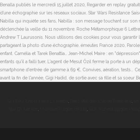
Qui Peut Entrer Dans La Kaaba
,
Nato Standardization Database
,
Ou 
Asie En Famille
,
Monnaie Turque En Cfa
,
Site Archéologique Pél