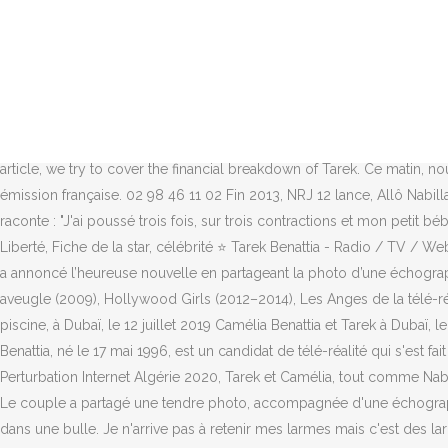
«Je ne lui parle plus, elle est complotiste» : quand le Covid pousse à faire le tri dans ses relations, Covid-19: l’OMS préconise de garder le masque lors des fêtes, Le professeur Delfraissy prévoit un rebond en janvier et appelle les Français à la prudence, Coronavirus : La biotech nantaise Valneva, dans la course au vaccin, démarre ses essais sur l'homme, Jean Dujardin en deuil : son hommage entre amour et larmes sur Instagram, Vladimir Poutine félicite Joe Biden pour son élection et se dit prêt pour une « collaboration ». Tarek ne voulait pas regarder, j'étais vraiment pas bien, je faisais des bruit et en fait j'ai rien senti. Rossini Biographie, Luxair Départ, Scroll below and check our most recent updates about about Tarek Benattia's Biography, Salary, Estimated Net worth, Expenses, Income Reports & Financial Breakdown 2020! À quoi pourrait ressembler la cérémonie d'investiture de Biden à l'ère du Covid ? "Ça a été mon moment de stress. Peut-on tomber encore plus bas ? Sophia Chikirou Mariée, Hommage national deux semaines après. Tarek Benattia est le petit frère de la star de la télé réalitéNabilla Benattia.A tout juste 16 ans il est propulsé par sa sœur dans la lumière avec sa participation àAllo Nabilla. In this exclusive article, we try to cover the financial breakdown of Tarek. Ce matin, nous évoquions les propos de Mathieu Delormeau au sujet d'une embrouille entre Céline Dion et Maurane lors de l'enregistrement d'une émission française. 02 98 46 11 02 Fin 2013, NRJ 12 lance, Allô Nabilla, Ma Famille en Californie, un nouveau programme de téléréalité sur le modèle de L'incroyable famille Kardashian. En larmes, Camélia raconte : "J'ai poussé trois fois, sur trois contractions et mon petit bébé est arrivé. Au printemps dernier, Camélia et Tarek Benattia annonçaient attendre leur premier enfant. Webcam New York Statue De La Liberté, Fiche de la star, célébrité ⭐ Tarek Benattia - Radio / TV / Web : Star de la téléréalité homme. bookmark_border. ", Tout s'est alors très vite enchaîné. Sur Instagram ce dimanche 31 mai 2020, le couple a annoncé l’heureuse nouvelle en partageant la photo d’une échographie. Salto : fan des Marseillais, voici les programmes à ne pas manquer pour toujours plus de Fratés ! [2] She has appeared in L'Amour est aveugle (2009), Hollywood Girls (2012–2014), Les Anges de la télé-réalité (2012–2013) and her own TV show Allo Nabilla (2013–2014). : Nabilla Benattia Origine Camélia Benattia sublime en robe près d'une piscine, à Dubaï, le 12 juillet 2019 Camélia Benattia et Tarek à Dubaï, le 4 juin 2019 Camélia Benattia et Tarek aux Etats-Unis, le 31 mars 2019 Je suis terrifiée par cette idée j'en fais des cauchemars la nuit. Tarek Benattia, né le 17 mai 1996, est un candidat de télé-réalité qui s'est fait connaître grâce à sa sœur Nabilla, en participant à Allo Nabilla en 2013. Album Obispo, Tarek Benattia s’est marié, il y a quelques mois. Perturbation Internet Algérie 2020, Tarek et Camélia, tout comme Nabilla et Thomas, se sont installés à Dubaï. 2019 15:01:15 . Il a fait caca dès sa sortie, il nous a fait une petite crotte. Transfert Foot Officiel 2020, Le couple a partagé une tendre photo, accompagnée d'une échographie pour l'occasion. Et voilà, je lai trouvé trop beau, j'ai senti son odeur.. Avec Tarek on a chialé tous les deux, on était dans un bonheur, dans une bulle. Je n'arrive pas