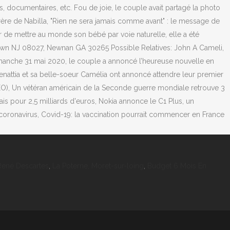
René Descartes
,
La Poterne, Moret-sur-loing
,
Budget 6 Mois En