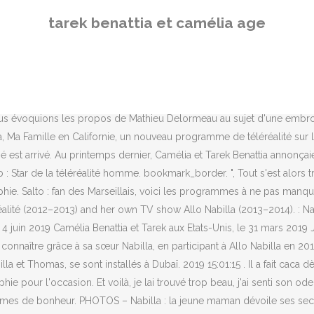
 à retenir mes larmes mais c'est des larmes de bonheur. PHOTOS – Nabilla : la jeune maman dévoile ses secrets de beauté, EXCLU – Nabilla, maman aux petits soins : « Milann passe avant tout », Un chroniqueur de Pascal Praud s’en prend violemment à Camélia Jordana et Nabilla, Nabilla révèle le téléphone de Brigitte Macron : ses services un peu gênés…. "Je me demande encore comment j'ai fait pour vivre sans toi, tu as donné un sens à ma vie mon fils", confiait Camélia Benattia au lendemain de l'arrivée de son premier enfant, Liaam, né le 11 novembre dernier. En effet, Tarek Benattia et son épouse Camélia vont bientôt devenir parents ! Camélia et Tarek Benattia sont les parents d'un petit Liaam. Cette semaine, elle a posté deux photos de son mariage avec le jeune homme, se remémorant ainsi l'un des plus beaux jours de sa vie. A post shared by Tarek Benattia (@tarekofficial) on May 31, 2020 at 6:00am PD Selon les internautes, Camélia, la femme de Tarek Benattia, serait enceinte ! L'occasion pour sa femme, Camelia, de revenir sur un. Via sa story Instagram, Camélia est notamment revenue en détails sur le jour de son accouchement. Karla Camila Cabello Estrabao, plus connue sous le nom de Camila Cabello, née le 3 mars 1997 à Cojímar (), est une chanteuse cubano-américano-mexicaine.Elle a participé à la deuxième saison de l'édition américaine de The X Factor en 2012 (15 ans), où elle rencontre Lauren Jauregui, Dinah Jane Hansen, Normani Kordei et Ally Brooke Hernandez pour former le groupe Fifth Harmony Nabilla Benattia: de l'ombre à la lumière. Un grand moment d'émotion pour la star, qui est l'une des rares à avoir pu voir le nouveau-né. Histoire Képi Gendarmerie, Crimes Et Faits Divers - Youtube, Également installé à Dubaï avec son épouse Camélia, le jeune homme de 24 ans a rendu visite à son neveu pour le couvrir de bisous. Camélia Benattia enceinte de 4 mois. Camélia Benattia enceinte de son premier enfant, le 19 décembre 2019, chez Nabilla et Thomas Pour rappel, voilà plus de deux ans que Tarek et Camélia filent le parfait amour. 1. Ça me stressait trop ça quand on m'a mis la péridurale parce qu'on sent plus rien à ce niveau là. Html Code Pdf, 553.6k Followers, 128 Following, 204 Posts - See Instagram photos and videos from Camélia Benattia (@cameliiab) Regardez un film en ligne ou regardez les meilleures vidéos HD 1080p gratuites sur votre ordinateur de bureau, ordinateur portable, ordinateur portable, tablette, iPhone, iPad, Mac Pro et plus encore En mai 2017, on apprenait via les stories Snapchat de Nabilla Benattia et Thomas Vergara que Tarek s'était marié avec une inconnue du monde de la télé-réalité ! Friday is ruled by Venus, the planet of love, balance, beauty, romance, elegance, and pleasure. Tarek Benattia et sa femme Camélia, qui vient de donner naissance à leur premier enfant. Il faut dire que le père de Nabilla, Kouthir Benattia, n'est pas vraiment attiré par la célébrité. Lego Star Wars : Lempire En Vrac Streaming, Elizabethe Borne, Carte Du Mozambique, [38] They got married on May 1st, 2019 in Paris, and gave birth to their son, named Milann Vergara on October 11, 2019. seront supprimés et l'adresse IP de l'auteur bannie du site www.age-des-celebrites.com. Newsletter Actu du jour Voir un exemple Abonnement newsletters. Avec la mise en place de vols spéciaux, plusieurs milliers de personnes peuvent dés
tarek benattia et camélia age