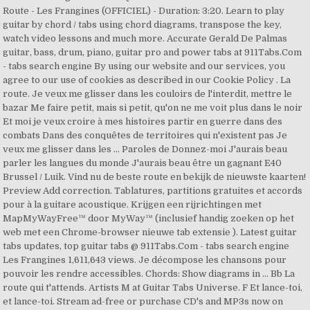
Route - Les Frangines (OFFICIEL) - Duration: 3:20. Learn to play
guitar by chord / tabs using chord diagrams, transpose the key,
watch video lessons and much more. Accurate Gerald De Palmas
guitar, bass, drum, piano, guitar pro and power tabs at 911Tabs.Com
- tabs search engine By using our website and our services, you
agree to our use of cookies as described in our Cookie Policy . La
route. Je veux me glisser dans les couloirs de l'interdit, mettre le
bazar Me faire petit, mais si petit, qu'on ne me voit plus dans le noir
Et moi je veux croire à mes histoires partir en guerre dans des
combats Dans des conquêtes de territoires qui n'existent pas Je
veux me glisser dans les … Paroles de Donnez-moi J'aurais beau
parler les langues du monde J'aurais beau être un gagnant E40
Brussel / Luik. Vind nu de beste route en bekijk de nieuwste kaarten!
Preview Add correction. Tablatures, partitions gratuites et accords
pour à la guitare acoustique. Krijgen een rijrichtingen met
MapMyWayFree™ door MyWay™ (inclusief handig zoeken op het
web met een Chrome-browser nieuwe tab extensie ). Latest guitar
tabs updates, top guitar tabs @ 911Tabs.Com - tabs search engine
Les Frangines 1,611,643 views. Je décompose les chansons pour
pouvoir les rendre accessibles. Chords: Show diagrams in ... Bb La
route qui t'attends. Artists M at Guitar Tabs Universe. F Et lance-toi,
et lance-toi. Stream ad-free or purchase CD's and MP3s now on