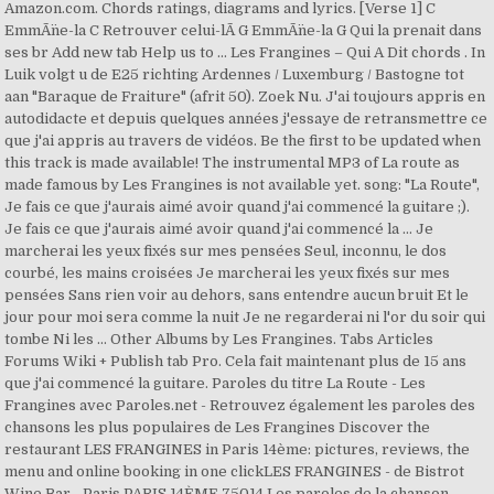
Amazon.com. Chords ratings, diagrams and lyrics. [Verse 1] C
EmmÃ¨ne-la C Retrouver celui-lÃ G EmmÃ¨ne-la G Qui la prenait dans
ses br Add new tab Help us to ... Les Frangines – Qui A Dit chords . In
Luik volgt u de E25 richting Ardennes / Luxemburg / Bastogne tot
aan "Baraque de Fraiture" (afrit 50). Zoek Nu. J'ai toujours appris en
autodidacte et depuis quelques années j'essaye de retransmettre ce
que j'ai appris au travers de vidéos. Be the first to be updated when
this track is made available! The instrumental MP3 of La route as
made famous by Les Frangines is not available yet. song: "La Route",
Je fais ce que j'aurais aimé avoir quand j'ai commencé la guitare ;).
Je fais ce que j'aurais aimé avoir quand j'ai commencé la … Je
marcherai les yeux fixés sur mes pensées Seul, inconnu, le dos
courbé, les mains croisées Je marcherai les yeux fixés sur mes
pensées Sans rien voir au dehors, sans entendre aucun bruit Et le
jour pour moi sera comme la nuit Je ne regarderai ni l'or du soir qui
tombe Ni les … Other Albums by Les Frangines. Tabs Articles
Forums Wiki + Publish tab Pro. Cela fait maintenant plus de 15 ans
que j'ai commencé la guitare. Paroles du titre La Route - Les
Frangines avec Paroles.net - Retrouvez également les paroles des
chansons les plus populaires de Les Frangines Discover the
restaurant LES FRANGINES in Paris 14ème: pictures, reviews, the
menu and online booking in one clickLES FRANGINES - de Bistrot
Wine Bar - Paris PARIS 14ÈME 75014 Les paroles de la chanson