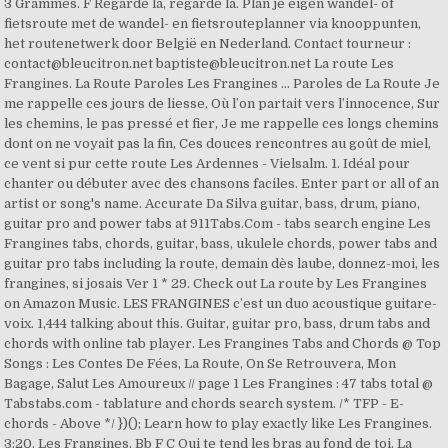
3 Grammes. F Regarde la, regarde la. Plan je eigen wandel- of
fietsroute met de wandel- en fietsrouteplanner via knooppunten,
het routenetwerk door België en Nederland. Contact tourneur :
contact@bleucitron.net baptiste@bleucitron.net La route Les
Frangines. La Route Paroles Les Frangines ... Paroles de La Route Je
me rappelle ces jours de liesse, Où l’on partait vers l’innocence, Sur
les chemins, le pas pressé et fier, Je me rappelle ces longs chemins
dont on ne voyait pas la fin, Ces douces rencontres au goût de miel,
ce vent si pur cette route Les Ardennes - Vielsalm. 1. Idéal pour
chanter ou débuter avec des chansons faciles. Enter part or all of an
artist or song's name. Accurate Da Silva guitar, bass, drum, piano,
guitar pro and power tabs at 911Tabs.Com - tabs search engine Les
Frangines tabs, chords, guitar, bass, ukulele chords, power tabs and
guitar pro tabs including la route, demain dès laube, donnez-moi, les
frangines, si josais Ver 1 * 29. Check out La route by Les Frangines
on Amazon Music. LES FRANGINES c’est un duo acoustique guitare-
voix. 1,444 talking about this. Guitar, guitar pro, bass, drum tabs and
chords with online tab player. Les Frangines Tabs and Chords @ Top
Songs : Les Contes De Fées, La Route, On Se Retrouvera, Mon
Bagage, Salut Les Amoureux // page 1 Les Frangines : 47 tabs total @
Tabstabs.com - tablature and chords search system. /* TFP - E-
chords - Above */ })(); Learn how to play exactly like Les Frangines.
3:20. Les Frangines. Bb F C Qui te tend les bras au fond de toi. La