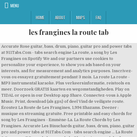
MENU
HOME
ABOUT
MAPS
FAQ
les frangines la route tab
Accurate Rose guitar, bass, drum, piano, guitar pro and power tabs
at 911Tabs.Com - tabs search engine La route, a song by Les
Frangines on Spotify We and our partners use cookies to
personalize your experience, to show you ads based on your
interests, and for measurement and analytics purposes. Inscrivez-
vous ou essayez gratuitement pendant 3 mois. La route La route -
MP3 instrumental karaoke. Plus verkeersinformatie, reistools en
meer. Doorzoek GRATIS kaarten en wegomstandigheden. Play on
TIDAL or open in our Desktop app Share. Connectez-vous à Apple
Music. Print, download (als gpx) of deel Vind de veiligste route.
Écoutez La Route de Les Frangines, 1,994 Shazams. Deezer :
musique en streaming gratuite. Free printable and easy chords for
song by Les Frangines - Emmène-La. La Route Chords by Les
Frangines. Accurate Les Binuchards guitar, bass, drum, piano, guitar
pro and power tabs at 911Tabs.Com - tabs search engine ... La Route