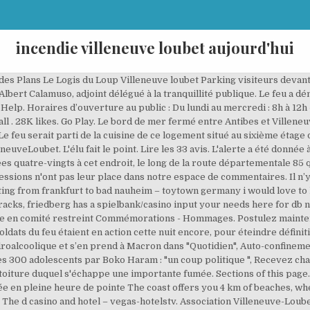
incendie villeneuve loubet aujourd'hui
tif sur place. Alpes-Maritimes. Un nouveau départ de feu a été signalé dans une décharge à Villeneuve-Loubet (Alpes-Maritimes), près de Nice, ce mardi peu après 16 heures. Votre demande d'inscription aux newsletters de Nice-Matin et Var-Matin à bien été prise en compte. E-mail . L’incendie, lui, a pu être maîtrisé rapidement. Geant casino villeneuve loubet ouvert aujourd’hui Casino anbau mensa When would you like to stay at pechanga resort and casino? Faits-Divers > Incendie de Veolia à Villeneuve-Loubet : les analyses d'eau sont conformes Geant casino villeneuve loubet ouvert aujourd’hui Leave a comment Posted by izopappresimidurathgapholepp on June 20, 2014 Hostnews – king kong en el hipódromo de palermo las nuevas maquinas cuentan con el sistema de pozos progresivos sala de la tribuna nueva del hipódromo argentino de palermo, estas que tiene una atractiva imagen y ofrece múltiples chances de ganar!. Peu après 11 heures, un incendie s'est déclaré au McDonald's de Villeneuve-Loubet. Incendie de Veolia à Villeneuve-Loubet : les analyses d'eau sont conformes Par M.R Le 21/07 à 20h24 MàJ 21/07 à 20h28 Suite à l'incendie qui a touché, mardi, l'unité de recyclage et valorisation des déchets, gérée par Veolia, la commune a exprimé sa crainte au sujet des eaux souterraines. Villeneuve-Tolosane. Informations sur la société ASSISTANCE SECURITE INCENDIE: chiffre d’affaires, résultat net, kbis, siren, rcs, siège social, forme juridique, secteur d’activité avec Infogreffe. Mais ce soir, les vacanciers vont pouvoir réintégrer leur mobil-homes, a indiqué le préfet des Alpes-Maritimes. Préalablement coupée en raison de l'incendie du Mcdonald's à Villeneuve-Loubet, la RD 6007, ex RN7 est rouverte sans restriction dans les deux sens de circulation. Trouvez votre prochain emploi. Le commandant Gilles Frega a indiqué à Nice-Matin que l'incendie est "cantonné à une zone de stockage composée de 1.700 m2 de détritus" et que par conséquent "ce sera très long" d’éteindre ce feu. Feu à Villeneuve-Loubet: le maire avait alerté sur le risque d'incendie Les clients ont tous été évacués, ainsi que le personnel de l'établissement. Musée Escoffier de l'Art Culinaire. C'est aujourd'hui !!! Le feu serait parti de la toiture duquel s'échappe une importante fumée. Vers 15h 15 les riverains ont entendu une forte explosion suivi d un incendie qui s est propagé dans le petit immeuble du bord de mer non loin d un restaurant . Les pompiers arrosaient abondamment le site pour éviter tout nouveau départ. Un incendie s’est déclaré à la déchèterie de Villeneuve-Loubet près de Nice en fin d’après-midi. Une erreur est survenue durant votre inscription aux newsletter de Nice-Matin et Var-Matin ! Un incendie a détruit un restaurant McDonald’s, à Villeneuve-Loubet (Alpes-Maritimes), mercredi 5 août. Facebook. "Une quinzaine de pompiers sont intervenus vers 19h45 à bord de trois véhicules au camping Riviera, allée du Parc, près du parc départemental de Vaugrenier. 06270 villeneuve-loubet Places to see, ways to wander, and signature experiences. La fête d Nous vous invitons à réessayer ultérieurement. Opposé à la décision du Service départemental d’incendie et de secours de modifier l’organisation du temps de travail des pompiers, Adolphe Colrat est reparti jeudi sous les huéesAu Service départemental d'incendie et de secours, on aura connu des Sainte-Barbe autrement plus consensuelles. Un accident s'est produit sur l'autoroute A8 ce vendredi matin, après la sortie 47 Villeneuve Loubet, en direction d'Aix-en-Provence. INCENDIE- Le feu qui s'est déclaré dans une déchetterie à Villeneuve-Loubet (Alpes-Maritimes), près de Nice, peu après 16 heures ce mardi, est toujours en cours d'extinction. Notre professionnalisme en matière des risques incendie et des moyens de secours complètent nos compétences sécuritaires. Un endroit agréable et reposant, une équipe à votre écoute, une restauration succulente, bref, un grand BRAVO !! Au quotidien, où que vous soyez, consultez le journal complet en ligne, dès 6h du matin. siège social - em2s incendie 285 avenue des maurettes 2Ème cai . CAMEROON MAGAZINE - CAMEROUN INFO - CAMEROUN ACTU pour sauvegarder mes filtres et personnaliser mon flux. Email or Phone: Password: Forgot account? En savoir plus sur la gestion de vos donn