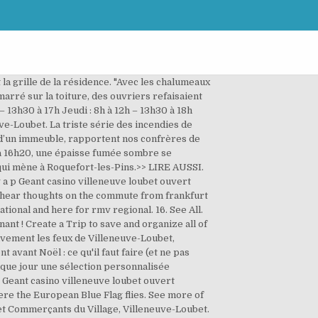
ées et vos droits. Mentions légales. 15 hours ago. Photos. Un seul engin pompe est resté sur place pour assurer la surveillance du site et traiter les éventuelles reprises. Pour autant, par mesure de précaution, un camping, occupé par 680 mobil-homes, et un centre de loisirs ont été évacués pendant un temps à la demande des gendarmes. check-in date including hotels, apartments, villas and more manage your bookings online. Geant casino villeneuve loubet ouvert aujourd’hui Casino ecole veterinaire maisons alfort horaires A night at rivers casino – time out we see how far 100 can get us at the new casino in des plaines twitter instagram pinterest google plus spotify foursquare change city before hitting the tables, i check out the rivers bar scene craft cocktails are. Il était ce lundi soir sous surveillance. 20 km from Cannes, at the convergence of the Loup and Mardaric, the village of Villeneuve-Loubet stands on a hill, while the new town and its buildings stretch down to the Mediterranenan. Aujourd'hui la Winter Cup is coming sous un beau soleil ! Un feu a brûlé environ 1.500 mètres carrés de broussailles aujourd'hui en début de soirée à Villeneuve-Loubet. Malgré l'imposant panache de fumée, aucun blessé n'est à déplorer. Villeneuve-Loubet Tourism: Best of Villeneuve-Loubet. Par précaution, les pompiers ont procédé à l'évacuation de l'hôtel BandB et du magasin Intersport situés à proximité. Contacts. Mairie de Villeneuve Loubet Place de la République BP 59 – 06270 Villeneuve Loubet Email : cab@villeneuveloubet.fr. Découvrez 500 000+ offres des meilleures entreprises qui recrutent. 10 offres d'emploi Sécurité Incendie à Villeneuve-Loubet (06). watsup. Yelp is a fun and easy way to find, recommend and talk about what’s great and not so great in Villeneuve Loubet and beyond. Photo Patrice Lapoirie, PHOTOS. Et nous, on s'engage à réduire les formats publicitaires ressentis comme intrusifs. Impressionnantes images de l'incendie qui a ravagé ce mercredi le restaurant McDonald's de Villeneuve-Loubet (vidéo Jb Anziani) + d'infos Villeneuve-Loubet près d'Antibes: un incendie a démarré dans une déchèterie ... Ces anciennes victimes de violences conjugales qui aident celles qui souffrent aujourd’hui - 16 hours ago; 100 New Articles. Le commandant des pompiers a par ailleurs précisé dans le quotidien régional que le feu est circonscrit car entouré de murs de béton. Venez découvrir les créations de nos 12 exposants !!! Vous pouvez à tout moment utiliser le lien de désabonnement intégré dans la newsletter. Page officielle du Service Départemental d'Incendie et de Secours des Alpes-Maritimes (SDIS 06) Votre adresse de messagerie est utilisée uniquement pour vous envoyer nos newsletters personnalisées et autres messages de prospection pour des produits et services analogues du Groupe TF1. Ce mercr