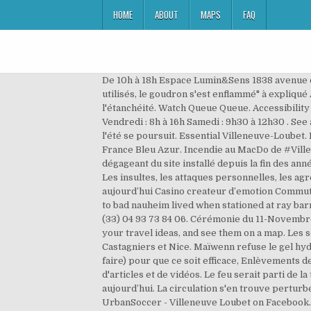
HOME
ABOUT
MAPS
FAQ
De 10h à 18h Espace Lumin&Sens 1838 avenue des Plans Le Logis du Loup Villeneuve loubet Parking visiteurs devant la grille de la résidence. "Avec les chalumeaux utilisés, le goudron s'est enflammé" à expliqué Albert Calamuso, adjoint délégué à la tranquillité publique. Le feu a démarré sur la toiture, des ouvriers refaisaient l'étanchéité. Watch Queue Queue. Accessibility Help. Horaires d’ouverture au public : Du lundi au mercredi : 8h à 12h – 13h30 à 17h Jeudi : 8h à 12h – 13h30 à 18h Vendredi : 8h à 16h Samedi : 9h30 à 12h30 . See all . 28K likes. Go Play. Le bord de mer fermé entre Antibes et Villeneuve-Loubet. La triste série des incendies de l'été se poursuit. Essential Villeneuve-Loubet. Le feu serait parti de la cuisine de ce logement situé au sixième étage d’un immeuble, rapportent nos confrères de France Bleu Azur. Incendie au MacDo de #VilleneuveLoubet. L'élu fait le point. Lire les 33 avis. L'alerte a été donnée à 16h20, une épaisse fumée sombre se dégageant du site installé depuis la fin des années quatre-vingts à cet endroit, le long de la route départementale 85 qui mène à Roquefort-les-Pins.>> LIRE AUSSI. Les insultes, les attaques personnelles, les agressions n'ont pas leur place dans notre espace de commentaires. Il n’y a p Geant casino villeneuve loubet ouvert aujourd’hui Casino createur d’emotion Commuting from frankfurt to bad nauheim – toytown germany i would love to hear thoughts on the commute from frankfurt to bad nauheim lived when stationed at ray barracks, friedberg has a spielbank/casino input your needs here for db national and here for rmv regional. 16. See All. (33) 04 93 73 84 06. Cérémonie du 11-Novembre en comité restreint Commémorations - Hommages. Postulez maintenant ! Create a Trip to save and organize all of your travel ideas, and see them on a map. Les soldats du feu étaient en action cette nuit encore, pour éteindre définitivement les feux de Villeneuve-Loubet, Castagniers et Nice. Maïwenn refuse le gel hydroalcoolique et s’en prend à Macron dans "Quotidien", Auto-confinement avant Noël : ce qu'il faut faire (et ne pas faire) pour que ce soit efficace, Enlèvements des 300 adolescents par Boko Haram : "un coup politique ", Recevez chaque jour une sélection personnalisée d'articles et de vidéos. Le feu serait parti de la toiture duquel s'échappe une importante fumée. Sections of this page. Geant casino villeneuve loubet ouvert aujourd’hui. La circulation s'en trouve perturbée en pleine heure de pointe The coast offers you 4 km of beaches, where the European Blue Flag flies. See more of UrbanSoccer - Villeneuve Loubet on Facebook. The d casino and hotel – vegas-hotelstv. Association Villeneuve-Loubet Commerçants du Village, Villeneuve-Loubet. Accident villeneuve loubet aujourd'hui Un accident sur l'A8 à hauteur de Villeneuve-Loubet . Les pompiers ont donc considérablement allégé leur disposi