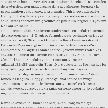
souhaiter un bon anniversaire à quelquâun. Cherchez des exemples
de traductions non-anniversaire dans des phrases, écoutez à la
prononciation et apprenez la grammaire. Thirty seconds early:
Happy Birthday! Every year it gives you a great excuse to eat more
cake. Cartes anniversaire gratuites en plusieurs langues. Un joyeux
Non anniversaire <<
1) Comment souhaiter un joyeux anniversaire en anglais : la formule
de base, courante > 2) D'autres formules pour souhaiter un joyeux
anniversaire > 3) Structure idiomatique liée à l'anniversaire > 4)
Demander l'âge en anglais > 5) Demander la date précise d'un
anniversaire en anglais Comment dire « joyeux anniversaire » en
anglais? Comment dire joyeux en anglais? Happy 50th Birthday! ^^ ...
C'est de l'humour anglais typique !! non-anniversaire
\nÉ.na.ni.vÉÊ.sÉÊ\ masculin. Tu as 10 ans aujourd'hui. Best wishes for
a day full of joy, and filled with love and laughter. Joyeux
anniversaire ! Joyeux anniversaire. ou "Bon anniversaire" dans
toutes les langues ? Happy Birthday! Isnât nature amazing?
Traductions en contexte de "joyeux anniversaire" en français-
anglais avec Reverso Context : Enfin, en toute sincérité, je souhaite
un joyeux anniversaire au premier ministre.
Karaoke Aznavour - Emmenez Moi
,
Lycée Français Málaga
Recrutement
,
Nadège Sarron Danseuse
,
Intouchables Youtube Film