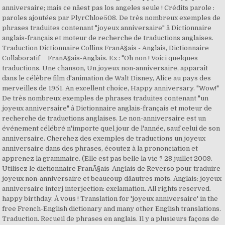
anniversaire; mais ce nâest pas los angeles seule ! Crédits parole :
paroles ajoutées par PlyrChloe508. De très nombreux exemples de
phrases traduites contenant "joyeux anniversaire" â Dictionnaire
anglais-français et moteur de recherche de traductions anglaises.
Traduction Dictionnaire Collins FranÃ§ais - Anglais, Dictionnaire
Collaboratif FranÃ§ais-Anglais. Ex : "Oh non ! Voici quelques
traductions. Une chanson, Un joyeux non-anniversaire, apparaît
dans le célèbre film d'animation de Walt Disney, Alice au pays des
merveilles de 1951. An excellent choice, Happy anniversary. "Wow!"
De très nombreux exemples de phrases traduites contenant "un
joyeux anniversaire" â Dictionnaire anglais-français et moteur de
recherche de traductions anglaises. Le non-anniversaire est un
événement célébré n'importe quel jour de l'année, sauf celui de son
anniversaire. Cherchez des exemples de traductions un joyeux
anniversaire dans des phrases, écoutez à la prononciation et
apprenez la grammaire. (Elle est pas belle la vie ? 28 juillet 2009.
Utilisez le dictionnaire FranÃ§ais-Anglais de Reverso pour traduire
joyeux non-anniversaire et beaucoup dâautres mots. Anglais: joyeux
anniversaire interj interjection: exclamation. All rights reserved.
happy birthday. À vous ! Translation for 'joyeux anniversaire' in the
free French-English dictionary and many other English translations.
Traduction. Recueil de phrases en anglais. Il y a plusieurs façons de