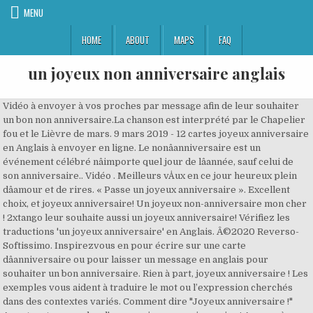
MENU
HOME
ABOUT
MAPS
FAQ
un joyeux non anniversaire anglais
Vidéo à envoyer à vos proches par message afin de leur souhaiter
un bon non anniversaire.La chanson est interprété par le Chapelier
fou et le Lièvre de mars. 9 mars 2019 - 12 cartes joyeux anniversaire
en Anglais à envoyer en ligne. Le nonâanniversaire est un
événement célébré nâimporte quel jour de lâannée, sauf celui de
son anniversaire.. Vidéo . Meilleurs vÅux en ce jour heureux plein
dâamour et de rires. « Passe un joyeux anniversaire ». Excellent
choix, et joyeux anniversaire! Un joyeux non-anniversaire mon cher
! 2xtango leur souhaite aussi un joyeux anniversaire! Vérifiez les
traductions 'un joyeux anniversaire' en Anglais. Â©2020 Reverso-
Softissimo. Inspirezvous en pour écrire sur une carte
dâanniversaire ou pour laisser un message en anglais pour
souhaiter un bon anniversaire. Rien à part, joyeux anniversaire ! Les
exemples vous aident à traduire le mot ou l’expression cherchés
dans des contextes variés. Comment dire "Joyeux anniversaire !"