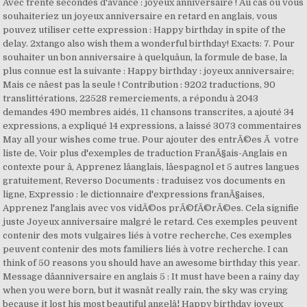
Avec trente secondes d'avance : joyeux anniversaire ! Au cas où vous
souhaiteriez un joyeux anniversaire en retard en anglais, vous
pouvez utiliser cette expression : Happy birthday in spite of the
delay. 2xtango also wish them a wonderful birthday! Exacts: 7. Pour
souhaiter un bon anniversaire à quelquâun, la formule de base, la
plus connue est la suivante : Happy birthday : joyeux anniversaire;
Mais ce nâest pas la seule ! Contribution : 9202 traductions, 90
translittérations, 22528 remerciements, a répondu à 2043
demandes 490 membres aidés, 11 chansons transcrites, a ajouté 34
expressions, a expliqué 14 expressions, a laissé 3073 commentaires
May all your wishes come true. Pour ajouter des entrÃ©es Ã votre
liste de, Voir plus d'exemples de traduction FranÃ§ais-Anglais en
contexte pour â, Apprenez lâanglais, lâespagnol et 5 autres langues
gratuitement, Reverso Documents : traduisez vos documents en
ligne, Expressio : le dictionnaire d'expressions franÃ§aises,
Apprenez l'anglais avec vos vidÃ©os prÃ©fÃ©rÃ©es. Cela signifie
juste Joyeux anniversaire malgré le retard. Ces exemples peuvent
contenir des mots vulgaires liés à votre recherche, Ces exemples
peuvent contenir des mots familiers liés à votre recherche. I can
think of 50 reasons you should have an awesome birthday this year.
Message dâanniversaire en anglais 5 : It must have been a rainy day
when you were born, but it wasnât really rain, the sky was crying
because it lost his most beautiful angelâ¦ Happy birthday joyeux