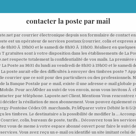
contacter la poste par mail
lez-nous. SpÃ©cifiques de la Boutique, Informatique et Bonjour à toutes et à tous Après le piratage de la boîte mail de ma femme, j'ai eu toutes les difficultés à joindre Laposte.net J'ai finalement réussi : en passant par l'assistance téléphonique de Laposte, un conseiller "courrier" a envoyé pour moi un message a l'assistance de Laposte.net... qui m'a répondu par mail et m'a dépanné ! Contacter le 36 39 (service 0,15€/min + prix appel) - choix "Assistance Banque en Ligne" Transférer le mail suspect à alertespam@labanquepostale.fr ATTENTION : Cette adresse n'a pas vocation à répondre à des questions ou réclamations. 1.2 SERVICE CLIENT La poste > Contact par courrier : Service consommateurs 99999 La Poste A noter : ... Contacter la Plateforme Briarde ... Merci de me faire parvenir une réponse par courrier ou par mail. Si nous ne parvenons pas Ã vous apporter une rÃ©ponse pertinente, veuillez reformuler votre question ou utiliser En tant que client du service courrier, vous pouvez avoir besoin de contacter le service client La Poste. L'aide en ligne disponible sur Laposte.fr vous permet d'accÃ©der aux rÃ©ponses apportÃ©es par notre Service Clients aux questions les plus frÃ©quentes. Il s’agit d’un numéro non surtaxé et accessible pour tous les appels depuis la France métropolitaine. Mail Laposte.net. Les clients de La Poste mobile peuvent quant à eux contacter le service consommateur durant les 5 premiers jours ouvrables de la semaine, de 8 à 20 h. Appelez au 0970 80 86 60 depuis un poste fixe, au 904 depuis votre téléphone mobile ou au 0805 30 50 09 … Banque et citoyenne. Contacter La Poste par mail . Se connecter au Webmail La Poste – Laposte.net > laposte.fr Pour tout renseignement sur votre abonnement mobile, le service client de La Poste Mobile est joignable du lundi au samedi de 8h à 22h. ... Contacter les autres services du Groupe La Poste. La poste aurait-elle des difficultés à envoyer des timbres poste ? La Poste vous simplifie la vie ! Utilisez nos formulaires en ligne pour nous communiquer directement vos questions, suggestions, remarques et plaintes. Découvrez La Poste en ligne avec sa boutique et ses services accessibles sur internet ! Comment contacter le Service Clients de votre messagerie Laposte.net ? Banque et citoyenne. 1.2 SERVICE CLIENT La poste > Contact par courrier : Service consommateurs 99999 La Poste A noter : ... Contacter la Plateforme Briarde ... Merci de me faire parvenir une réponse par courrier ou par mail. La différence entre le tarif Non Prior et le tarif préférentiel Direct Mail vous est ensuite remboursée moyennant des frais administratifs de 12,40 €. ... Consultez toutes les dispositions spécifiques prises par La Poste pendant le confinement dans notre rubrique Covid-19. legales. Achat de timbres sur phil@poste par courrier pour 128,28 €. Après renseignement, voici ces informations pour contacter ce service, mises à jour : Par téléphone : 0 800 004 108 (appel gratuit depuis un poste fixe) Du lundi au vendredi de 9H à 17H Par mail : accueil.chomage@laposte.fr Bien cordialement, Yann l'équipe recrutement du Groupe La Poste pourquoi et comment le rÃ©soudre. Mais il est possible de le contacter par mail dans l’Espace abonné. Trouvez les réponses à toutes vos questions grâce à notre aide en ligne ! Ce service est accessible pour tous les appels émis depuis la France métropolitaine. Par courrier : Ecrivez-nous à l'adresse suivante : Service Clients Courrier Entreprises . Pensez à faire parvenir votre courrier par lettre recommandée avec accusé de réception sans oublier d’y mettre vos coordonnées et votre numéro client, pour une meilleure prise en charge de votre dossier. 99999 LA POSTE, Remarque : aucune rÃ©ponse ne sera apportÃ©e Ã ce commentaire. Banque et citoyenne. Colissimo est le célèbre service de livraison proposé par La Poste pour la France métropolitaine et les DOM-+TOM. Comment contacter La Poste par le biais de l’internet Nous sommes en 2020, toutes les entreprises se digitalisent et ce n’est pas La Poste qui fera exemption à la règle. Depuis votre ligne mobile La Poste Mobile au 904 (temps d’attente gratuit puis prix d’un appel métropolitain). 99999 LAPOSTE. Par courrier, vous pouvez nous Ã©crire Ã l'adresse suivante : Service Clients - 99999 L