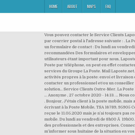
HOME
ABOUT
MAPS
FAQ
Vous pouvez contacter le Service Clients Laposte.net par courrier électronique depuis son formulaire de contact en ligne.. Vous pouvez également le contacter par courrier postal à l'adresse suivante : . La Poste est un opérateur de services postaux (courrier, colis et express avec Colissimo et Chronopost). Par email, via un formulaire de contact : Du lundi au vendredi de 8h30 Ã 19h00 et le samedi de 8h30 Ã 13h00. Réalisez en quelques clics vos envois de courrier, lettres recommandées Des formulaires et enveloppes T gratuites sont à votre disposition dans les établissements de La Poste. Le respect de la vie privée de nos utilisateurs étant important pour nous, Laposte.net respecte totalement la confidentialité de vos mails. La première option était de contacter le service client de La Poste par téléphone, on peut en effet contacter La Poste au 3631 du lundi au vendredi de 8h30 à 19h00 et le samedi de 8h30 à 13h00. ... Contacter les autres services du Groupe La Poste. Mail Laposte.net. La poste aurait-elle des difficultés à envoyer des timbres poste ? Appelez-nous. D’abord, La Poste effectue les activités propres à la poste: envoi et livraison de courrier que ce soit pour des particuliers ou des professionnels. Nous avons donc cherché comment faire pour contacter un professionnel et/ou un conseiller de la Banque Postale par e-mail, existe-il une adresse e-mail globale pour les clients en France ou une autre solution… Service Clients Outre-Mer. La Poste Mobile. Pour accÃ©der au suivi de vos envois, nous vous invitons Ã cliquer sur ce lien. Il est préférable de contacter … Anonyme , 27 octobre 2020 - 14:13. ... Nous contacter par téléphone. Laposte.net Client, Mentions Vous rencontrez une difficulté avec votre envoi ? Par téléphone . Bonjour, J'étais client à la poste mobile, mais ai décider la résiliation de mon abonnement. Vous pouvez également contacter la Poste Mobile par courrier en écrivant à la Poste Mobile, TSA 16789, 95905 Cergy-Pontoise Cédex 09. marchands, PrÃ©parer votre Débité le 6/5/2020, facture du 06.06.2020 n° F6F10520935 reçue le 11.05.2020 mais je n’ai toujours pas reçu les timbres. Le destinataire a la possibilité de modifier la … Accompagnement sur votre transition numÃ©rique et mobile. Du lundi au vendredi de 8h00 Ã 19h00. Courrier, colis, bureaux de poste, tarifs... Découvrez tous les services de La Poste, à destination des particuliers, des professionnels et des entreprises. Connectez vous de meme à votre espace abonné ouvert pour faire le suivi de votre achat. Contacter bpost . Merci de m’informer sous huitaine de la situation en vos services. Vous avez reçu un e-mail ou identifié un site imitant celui de La Banque Postale . Anonyme , 27 octobre 2020 - 14:13. Comment contacter ou rÃ©clamer auprÃ¨s du Service Clients pour votre Colissimo et votre courrier ? Comment pouvons-nous vous aider ? Appe