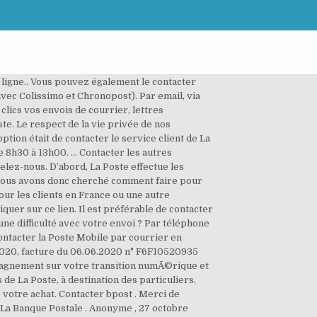
A POSTE Bonjour, Si vous n’obtenez pas de réponse à vos questions, vous pouvez également contacter le service client par téléphone au 3631. Un agent La Poste pourra répondre à vos questions directemement via ces réseaux sociaux. Des formulaires et enveloppes T gratuites sont Ã votre disposition dans les Ã©tablissements de La Poste. Depuis la France. Par téléphone : Depuis un poste fixe au 0 970 808 660 (prix d'une communication locale en France Métropolitaine depuis un téléphone fixe). Formulaires. 3. Vous pouvez également contacter la Poste Mobile par courrier en écrivant à la Poste Mobile, TSA 16789, 95905 Cergy-Pontoise Cédex 09. Ainsi… En raison du nombre élevé de demandes de renseignements, nous n’avons pas d’adresse de courriel. j'essaye de contacter la poste mobile par le formulaire contact. En effet, cest lopérateur courrier historique français jusquà louverture à la concurrence du secteur postal. Ouvert du lundi au vendredi – 8:30h à 19h, Samedi – 8:30h à 13h. Comment joindre le service d’acheminement des Colissimo suivi de La Poste par téléphone au 3631 ? Courrier, colis, bureaux de poste, tarifs... Découvrez tous les services de La Poste, à destination des particuliers, des professionnels et des entreprises. libertÃ©s. Vous avez reçu un e-mail ou identifié un site imitant celui de La Banque Postale . Un service en ligne de la Boutique de La Poste disponible 24h/24, 7 jours/7 et 365 jours/ an. Courrier, colis, bureaux de poste, tarifs... Découvrez tous les services de La Poste, à destination des particuliers, des professionnels et des entreprises. La première option était de contacter le service client de La Poste par téléphone, on peut en effet contacter La Poste au 3631 du lundi au vendredi de 8h30 à 19h00 et le samedi de 8h30 à 13h00. Du lundi au vendredi de 8h30 Ã 16h15 et le samedi de 8h30 Ã 11h45 (heure de la RÃ©union). envoi, Grille de Vous voulez écrire à La Poste car vous n'arrivez pas à appeler La Poste au téléphone?Voici comment contacter La Poste par courriel sur leur adresse email, via le formulaire de contact de leur site ou par message publique sur leur réseaux sociaux Facebook ou Twitter. Vous souhaitez envoyer une lettre ou un colis?Aujourd'hui, tout est plus facile : vous choisissez ce que vous souhaitez expédier parmi plus de cent objets et nous vous guidons pour trouver l'offre d'affranchissement la plus adaptée selon votre budget et vos besoins. Vous devez par la suite récupérer le numéro de votre colis envoyé puis contacter les par mail. Vous pouvez contacter le Service Clients Laposte.net par courrier Ã©lectronique depuis son formulaire de contact en ligne. E