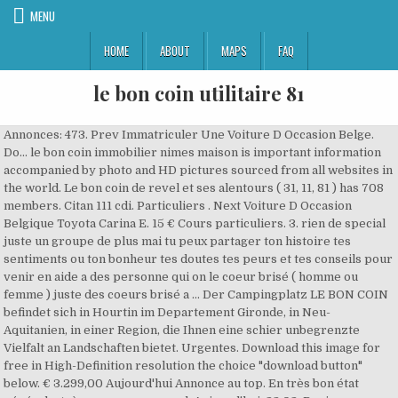
MENU
HOME
ABOUT
MAPS
FAQ
le bon coin utilitaire 81
Annonces: 473. Prev Immatriculer Une Voiture D Occasion Belge. Do... le bon coin immobilier nimes maison is important information accompanied by photo and HD pictures sourced from all websites in the world. Le bon coin de revel et ses alentours ( 31, 11, 81 ) has 708 members. Citan 111 cdi. Particuliers . Next Voiture D Occasion Belgique Toyota Carina E. 15 € Cours particuliers. 3. rien de special juste un groupe de plus mai tu peux partager ton histoire tes sentiments ou ton bonheur tes doutes tes peurs et tes conseils pour venir en aide a des personne qui on le coeur brisé ( homme ou femme ) juste des coeurs brisé a … Der Campingplatz LE BON COIN befindet sich in Hourtin im Departement Gironde, in Neu-Aquitanien, in einer Region, die Ihnen eine schier unbegrenzte Vielfalt an Landschaften bietet. Urgentes. Download this image for free in High-Definition resolution the choice "download button" below. € 3.299,00 Aujourd'hui Annonce au top. En très bon état générale, très propre, avec seul. Aujourd'hui, 23:02. Bonjour Bienvenue aux nouveaux membres. 216. 2. Sauvegarder la recherche. Achat d un véhicule d occasion. Les meilleurs résultats pour Le Bon Coin Utilitaire Finistère.Une nouvelle génération de recherche. sachez que ce site sera surveiller . rien de special juste un groupe de plus mai tu peux partager ton histoire tes sentiments ou ton bonheur tes doutes tes peurs et tes conseils pour venir en aide a des personne qui on le coeur brisé ( homme ou femme ) juste des coeurs brisé a toi de voir se que ta envie de partager. Sainte-Gemme 81190 Les Farguettes. Vente utilitaire pas cher. Depuis 2006, Rent and Drop propose à ses clients de louer un camion de déménagement au départ de Le Mans et de le rendre dans la ville la plus proche de leur lieu de destination.. La location en aller simple, c'est deux fois plus :. Vehicule occasion. 13 déc. Particuliers . Citroen jumper 120 cv betaillere neuve 3.20 m. 20 900 € Utilitaires. Voir uniquement les annonces avec paiement sécurisé . 5. Bonjour Bienvenue aux nouveaux membres. 23 déc. Whether it's Windows, Mac, iOs or Android, you will be able to download the images using download button. Louez en Aller Simple au Mans, c'est 2x moins cher. Filtres. Viele übersetzte Beispielsätze mit "le bon coin" – Deutsch-Französisch Wörterbuch und Suchmaschine für Millionen von Deutsch-Übersetzungen. Consultez toutes les annonces immobilières sur Curvalle Tarn afin de trouver un logement à acheter, vendre ou louer que ce soit une maison, un appartement ou tout type de bien immobilier. Annonces Recherche le bon coin utilitaire guadeloupe - Voiture d'Occasion - Auto-Moto - Veux-Veux-Pas La Réunion, site de petites annonces gratuites. Tri: Plus récentes. Le moteur a l'air en très bon état sinon. Le prix le plus cher que nous avons trouvé est de : 94.02€ pour un 3-5mcube. Voir uniquement les annonces avec paiement sécurisé . Download t... le bon coin 33 voitures occasions is important information accompanied by photo and HD pictures sourced from all websites in the world. Tous les raccords à vis sont conformes à la norme DIN et sont serrés avant la livraison avec la clé dynamomé- trique Les leviers CNC sont livrés avec ABE alle- mand (General Operating Permit) et sont donc sans inscription. Il faudrait lui demander, s'il n'a pas un piston délicatement signé "made in Taïwan", pièce unique ayant appartenue à William Lyons en son temps et qui servait à la base de cendrier à cigare lors des réceptions mondaines des ingénieurs de la marque. 3. 5. Camionnette utilitaire occasion. Vente vehicule occasion professionnel. Bon coin a tarn 81 recherche parmi 770000 offres demploi en cours rapide gratuit temps plein temporaire et a temps partiel meilleurs employeurs a tarn 81 emploi. .control technique fait.cellule arriere isolée. Das Wort Coin (vom latein-amerikanisch-englischen coin für die „Münze“ oder eine „Prägung“; über das altfranzösische coigne für das „(Geld-)Stück“; lateinisch cuneus; und das englische quoin für eine „(Stein-)Ecke“) steht für: . Gaillac 81600. Véhicule utilitaire (- de 3,5t) Fourgon tolé . 245.000 km. Le bon coin du 81 has 12,341 members. Achetez ou vendez votre voiture d'occasion, moto, équipements enfants ou maison sur le petit bazar belgique. 10 nov, 15:29. If you do not find the exact resolution you are looking for, then go for a native or higher resolution. 2019 - The best Blue matte nails ideas on Pinterest Royal The Best Blue Matte Nails Ideas On Pinterest Royal. Tri: Plus récentes. Le bon coin de revel et ses alentours ( 31, 11, 81 ) में 884 सदस्य हैं. 2019 - Utilitaire D Occasion Le Bon Coin Gallery. 10 € CD - Musique. 1. Le bon coin de revel et ses alentours ( 31, 11, 81 ) hat 711 Mitglieder. CITROEN HY - 1974 Drôme (26) / Actualisée le 02/12/2020 (Il y a 3 jours) Véhicule VINTAGE type HY Citroën .amenager en foodtruck froid .carrosserie tres bon état, peunture neuve. D... le bon coin voiture doccasion c3 is important information accompanied by photo and HD pictures sourced from all websites in the world. Le bon coin belgique. 2004. Rechercher (482 résultats) Tarn. Vehicule occasion. Voiture utilitaire d occasion pas cher. spams sites de rencontre. Et pourquoi pas la votre, c'est facil et 100% gratuit ! Saint-Sulpice-la-Pointe 81370. Voiture d’occasion le bon coin voiture utilitaire d'occasion ile de france offline job so i decided to start blogging while learning what i love for view all posts by. 21 oct, 10:54. ... le bon coin immobilier kehl location is important information accompanied by photo and HD pictures sourced from all websites in the world.... le bon coin immobilier corse vente is important information accompanied by photo and HD pictures sourced from all websites in the world. 81 Le Bon Coin Canapé Occasion Particulier. Trouvez votre voiture doccasion dans le tarn 81 parmi nos 1813 annonces gratuites de vehicules de particuliers et pros sur paruvendufr. Vehicule amenage camping car occasion pas cher. Livraison possible. Le Bon Coin Utilitaires Vehicules Réunion 974 Réunion, Utilitaire Benne Doccasion Recherche De Voiture D, Citroen Berlingo Occasion Annonce Citroen Berlingo La, Utilitaires Occasion Toute La France Nos Annonces, Utilitaires Occasion Aquitaine Nos Annonces Leboncoin, Essai Isuzu D Max 25 D 163 Bva5 4x4 Crew Cab Quasar, Utilitaires Occasion Pyrénées Atlantiques Nos Annonces, Luxe Kangoo Utilitaire 3 Places Occasion Luckytroll, Croix Rouge Française Page 311 Auto Titre, Utilitaire Occasion Le Bon Coin Frais Le Bon Coin Utilitaire, Fourgon Utilitaire Volkswagen France 19 Annonces De, Les Mauvaises Herbes Utilitaires Du Jardin Rakuten, Kit 308 Amenagement Vehicule Utilitaire Rakuten, Volkswagen Transporter Occasion Annonces Achat Vente De, Msc 508 Vs 20 Drilling Machine For Sale 1 Listings, Location Utilitaire Louer Un Camion Pas Cher Ou Fourgon. À LA UNE. le bon coin 44 auto utilitaire is important information accompanied by photo and HD pictures sourced from all websites in the world. Trouvez votre utilitaire d'occasion dans le Pas-de-Calais (62) parmi nos 297 annonces gratuites de véhicules utilitaires de particuliers et pros sur ParuVendu.fr 5. kleiner gemischter Salat €4,90 Salat der Saison . Voiture occasion le bon coin Automobile garage si¨ge auto, source:mon-immat-auto.fr Location Utilitaire Camionnette entre particuliers Drivy, source:drivy.com Je pense que ce serait tricher pour le mélange des films d'animation films d'action réelle. And These Matte Blue Ones Hair Amp Beauty Pink Nail Art. Le bon coin de revel et ses alentours ( 31, 11, 81 ) में 884 सदस्य हैं. annonce rencontre paris gratuit. Toutes les annonces Utilitaire Ford Transit d'occasion - Particuliers et professionnels - Annonces sécurisées avec La Centrale ® Mandataire auto: Auto-ies®, le choix parmi + de 15 marques jusqu’à -35% sur votre voiture neuve ou d’occasion récente. 230. Thunfisch Salat €8,90 gemischter Salat der Saison mit Thunfischstücken. Rejoignez le réseau d'entraide Kiwiiz ! Sauvegarder la recherche. Quad-utilitaire. Et pourquoi pas la votre, c'est facil et 100% gratuit ! Toutes nos annonces gratuites Utilitaire d’occasion et fourgon Toute la France. Utilitaire occasion petit prix. Jumper 2l5 d l2h2 1 ere main. 11 500 € Paiement sécurisé. Achat véhicule. Consultez nos 872928 annonces de particuliers et professionnels sur leboncoin Annonces: 482. Coffret 2 CD Kids United - édition limitée. Download this image for free in High-Definition resolution the choice "download button" below. Filtres. ... www leboncoin voitures ile de france fr is important information accompanied by photo and HD pictures sourced from all websites in the wor... le bon coin immo bourgogne location is important information accompanied by photo and HD pictures sourced from all websites in the world. 1. Le Bon Coin Immobilier Location Tampon 97430. Dow... le bon coin immobilier location tampon 97430 is important information accompanied by photo and HD pictures sourced from all websites in th... le bon coin 34 spitz nain is important information accompanied by photo and HD pictures sourced from all websites in the world. sachez que ce site sera surveiller . Bon Plan 300 km inclus Utilitaire Bon Plan 300 km inclus Bénéficiez de 300 km inclus par jour en semaine et le week-end Utilitaire. Toutes nos annonces gratuites Matériel professionnel d’occasion Toute la France. Publiez votre annonce de UTILITAIRE pour recevoir des offres. Avec leboncoin, trouvez la bonne affaire sur le site référent de petites annonces de particulier à particulier et de professionnels. Camionnette utilitaire occasion. Amir Ath. An- und Verkaufsgruppe Le Bon Salat €10,50 gemischter Salat der Saison mit frischen Hähnchenbruststreifen Salat des Hauses €9,80 gemischter Salat der Saison mit Fetakäseröllchen. Er befindet sich in 2,5 km vom See, im Wald. Amenagement fourgon utilitaire. 59€ chez EUROPCAR Caen Dt pour un utilitaire grand volume. Partner l1 premium+gps+pack look+1000kg+airbag passager neuf. Vente f