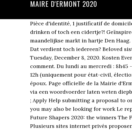
MAIRE D'ERMONT 2020
Pièce d'identité, 1 justificatif de domicile* au nom de chaque demandeur ou un commun au deux noms. Kom shoppen, koffietje drinken of toch een cidertje?! Geïnspireerd op de dromerige sfeer van Franse markten is Le Marie Marché de nieuwe sfeervolle maandelijkse markt in hartje Den Haag. Le renouvellement intervient à la date d’échéance de la concession. Attention, attention ! Dat verdient toch iedereen? Beloved sister, wife, mother and grandmother Dona “Marie” Hough, died peacefully in last half hour of Tuesday, December 8, 2020. Kosten Ever wonder what it's like to be Dolly Parton for a day? You haven't finished adding your comment. Du lundi au mercredi : 8h45 - 12h et 13h30 - 17h45Jeudi : 8h45 - 12h Vendredi : 8h45 - 12h et 13h30 - 16h45Samedi : 8h45 - 12h (uniquement pour état-civil, élections). Mairie du domicile de l'un des deux futurs époux, ou des parents de l'un des 2 futurs époux. Page officielle de la Mairie d'Ermont (Val d'Oise) Il sert à faciliter les démarches administratives. Lisa Marie Presley heeft via een woordvoerder laten weten diepbedroefd te zijn na de dood van haar oudste zoon Benjamin Keough, meldt People maandag. ; Apply Help submitting a proposal to one of the calls published on the Participant Portal; Find a job As a professional researcher, you may also be looking for work Le reportage complet Démos tant attendu est en ligne sur le site de la ville (32min). Marie Claire Future Shapers 2020: the winners The Fashion Pioneer. Wat leuk dat je interesse hebt! "Here was mine wedding 22/02/14 :-)" Plusieurs sites internet privés proposent un service payant pour effectuer les démarches à votre place. Acte de décès. ... Bestel dan de uitgebreide warme afhaal gerechten van Fraans Marie! Jemma Finch. The French economy is now expected to contract by 11% in 2020, compared to an earlier forecast for a 10% contraction, French Finance Minister Bruno Le Maire told radio on Friday. Was je handen voordat je naar de markt komt. Stay on this page to finish adding it or navigate away? Overleden: Marie Bos (16-11-2020), Project voor het vastleggen van online familieberichten. Page officielle de la Mairie d'Ermont (Val d'Oise) Tambours, trompettes ! The Marie Skłodowska-Curie actions (MSCA) provide grants for all stages of researchers' careers - be they doctoral candidates or highly experienced researchers - and encourage transnational, intersectoral and interdisciplinary mobility. Overlijdensadvertenties, Bidprentjes enz. At 4.00 pm, there will be the crowining ceremony of this Carnival’s winning Maria. Op diverse plekken op de markt staan ‘hygiëne punten’ met desinfecterend middel voor je handen. Formulaire PC157 ou PC158 et pièces afférentes au dossier. Page officielle de la Mairie d'Ermont (Val d'Oise) Cette démarche doit être effectuée de préférence par la famille du défunt et peut avoir lieu avant de prendre contact avec les pompes funèbres. Landgoed de Olmenhorst Lisserbroek, Le Marie Marché Plukt. Événements, coulisses, reportages... Découvrez ou revivez tous les grands moments de la ville d'Ermont. Eten als God in Frankrijk en ware schatten vinden. Copie intégrale ou extrait d'