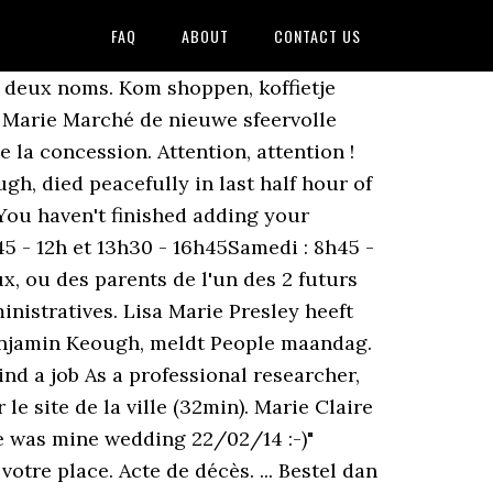
FAQ
ABOUT
CONTACT US
ijven voor een van de markten die Le Marie Marché organiseert. C'est la vie, toch?! Overlijdensadvertenties, Bidprentjes enz. This event will not be held. Kerst 2020 - A La Carte; A La Carte - afhaalmaaltijden Geen zin en weinig tijd om al die booschappen in huis te halen om een volledig kerstdiner op tafel te zetten? Overleden: Henricus Mathijs Marie (Harry) Sanders (29-11-2020), Project voor het vastleggen van online familieberichten. Combineer bijzondere boodschappen. Si le concessionnaire est décédé : les ayants droit (héritiers). PIÈCES D'IDENTITÉ SUR RENDEZ-VOUS EN LIGNE, Demande d'actes d'état-civil en ligne : - Acte de naissance - Acte de mariage - Acte de décès, Carte nationale d'identité Validité : 15 ans (adultes) 10 ans (mineurs). Zoete lekkernijen, kwaliteitsbroden, Mediterraanse heerlijkheden en een scala aan en gevonden schatten. Deze unieke cadeaubon is naar keuze in te leveren bij de meest bijzondere, unieke plekjes in Den Haag! Op zoek naar een origineel, lokaal en bijzonder cadeau? Prijzen zijn exclusief BTW en stroom. Den Haag, Het Plein Er is een beperkt aantal bezoekers tegelijk mogelijk, mocht het te druk worden dan kunnen we u verzoeken door te wandelen. Coût selon tarifs votés par le conseil municipal, Demande à déposer au moins 15 jours avant le commencement des travaux. Fantastische aardbeienjam naast droge worst, prachtige sieraden naast gezellige prenten. Volg hun aanwijzingen. Ville d'Ermont. Page officielle de la Mairie d'Ermont (Val d'Oise) Délivré à l'intéressé majeur, aux ascendants ou aux descendants. ; Apply Help submitting a proposal to one of the calls published on the Participant Portal; Find a job As a professional researcher, you may also be looking for work Carte grise, livret de famille (selon situation), Pièce d'identité, justificatif de domicile daté de moins de 3 mois, Pièce d'identité où apparaît la signature du demandeur, justificatif de domicile daté de moins de 3 mois, Présence du demandeur obligatoire, la signature se fait en nos services en mairie, Carte nationale d'identité en cours de validité, livret de famille des parents ou acte de naissance, justificatif de domicile daté de moins de 3 mois. Wil jij deelnemen aan Le Marie Marché? Je betaalt afhankelijk per lokatie vanaf de 68,50 tot 75,00 euro voor. Horaires. ; Get started See which of the Marie Skłodowska-Curie Actions on offer is most suited to you. - Au service État-civil de la commune dans laquelle la résidence commune sera fixée, Certificat de constatation délivré par le médecin, livret de famille ou toute pièce relative à l'état civil du défunt. 1.195 waren hier. Helaas mogen de knusse kerstmarkten ondanks registratie in tijdsblokken van de gemeente niet doorgaan. N'acceptez pas de payer pour ce type de services.