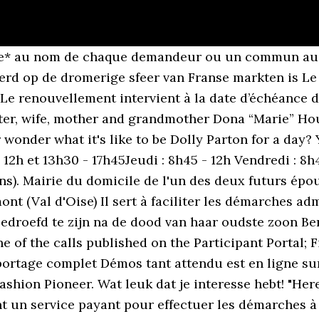
acte de naissance ou de mariage de moins de 75 ans, Conditions de délivrance des actes d'état-civil, Pièce d'identité et/ou livret de famille plus. Verras iemand met de Haagse schatten cadeaubon! Copie intégrale de naissance ou de mariage de moins de 75 ans. Kosten Je betaalt afhankelijk per lokatie vanaf de 68,50 tot 75,00 euro voor . elk eerste weekend van de maand op het Plein in Den Haag. Hillergersberg, Weissenbuchlaan Centrum, volgend jaar weer. ; Get started See which of the Marie Skłodowska-Curie Actions on offer is most suited to you. Op zoek naar een origineel, lokaal en bijzonder cadeau? doen met het op doen van inspiratie en op de achtergrond ’n frans deuntje. Het uitgangspunt van ‘Le Marie Marché’ is een plek creëren waar zowel locals als dagjesmensen zich thuis voelen. Eten als God in Frankrijk en ware schatten vinden. 1.195 waren hier. Passeport ou carte nationale d'identité en cours de validité, 1 justificatif de domicile* + livret de famille pour justifier du nom d'épouse. zondagmarkt op dit fantastische landgoed. Page officielle de la Mairie d'Ermont (Val d'Oise) Le dépôt du dossier de mariage se fait en présence des 2 futurs époux. Le Marie Marché heeft een aantal vaste én een aantal wisselende deelnemers, allemaal even bevlogen en met een aanstekelijke dosis vakmanschap. Met deze bon start de ontdekkingsreis langs de schatten van Den Haag. Dat verdient toch iedereen? Ville d'Ermont. Verras iemand met de Haagse schatten cadeaubon! Pour des modifications extérieures apportées aux bâtiments existants. Heb je verkoudheids- of griepverschijnselen, volg dan het advies van het RIVM en blijf thuis. Fantastische aardbeienjam naast droge worst, prachtige sieraden naast gezellige prenten. Tribunal d'Instance de Montmorency pour les personnes domiciliées à Ermont, Certificat d'hébergement = attestation d'accueil, Toutes les mairies équipées d'une station, Livret de famille ou acte de naissance, pièces d'identité (parents), acte de reconnaissance, déclaration de choix de nom, Dans les 5 jours suivant le jour de la naissance, Pièces d'identité des futurs parents, justificatif de domicile daté de moins de 3 mois (au nom du père). Le Marie Marché is gratis toegankelijk en je vindt ons, vanaf maart. Le Marie Marché staat compleet in het teken van genieten en ontdekken. Well, for one, you'll certainly be working more than 9 to 5. marie@mariemarche.nl om je in te schrijven voor een van de markten die Le Marie Marché organiseert. Livret de famille, pièce d'identité, ancien titre de concession, justificatif de domicile. Du lundi au mercredi : 8h45 - 12h et 13h30 - 17h45 Jeudi : 8h45 - 12h A quick guide A guide to applying for funding, framing proposals, getting jobs and managing projects under Marie Skłodowska-Curie Actions. Compleet met Netflix-informatie, trailers en meer! nom, prénom, nom de jeune fille s'il y a lieu, date et lieu de naissance (imprimé de demande en Mairie) + copie de la carte d'identité du demandeur. Les démarches d'état civil sont gratuites. Personnes qui ont le droit de renouveler une concession, en 1er les concessionnaires. Je kan op de markt ter plekke eten maar je komt er ook heerlijke delicatessen kopen en gaat op zoek naar gevonden schatten. Vous pouvez faire votre demande par internet à l'adresse : Se renseigner auprès du Tribunal d'Instance, Pour les jeunes nés en France de parents étrangers et qui ont entre 16 et 21 ans, Carte d'identité, justificatif de domicile daté de moins de 3 mois. But it’s not your average French VC fund, as it’s going to be an evergreen fund focused on building a better world. Kom shoppen, koffietje drinken of toch een cidertje?! Find the obituary of Marie A. Balaza (1927 - 2020) from Yardville, NJ. La protection maternelle et infantile (PMI), Convention pour un parcours éducatif partagé, Conseil des droits et devoirs des familles. Volg de aangegeven looproute op de markt. Marie Méro is op en top vrouwelijk, evenwichtig, maar met een vleugje mystiek. Pour les reprises de gros oeuvre et les surélévations. Mail marie@mariemarche.nl om je in te schr