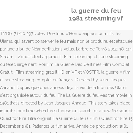
la guerre du feu
1981 streaming vf
TMDb: 7.1/10 297 votes. Une tribu d'Homo Sapiens primitifs, les
Ulams, qui savent conserver le feu mais non le produire, est attaquée
par une tribu de Néanderthaliens velus. L’arbre de Tenrô 2012: 18: 114.
Stream … Zone-Telechargement : Film streaming et serie streaming
ou telechargement. Voirfilm La Guerre Des Centimes Film Complet
Gratuit , Film streaming gratuit HD en VF et VOSTFR, la guerre ≡ film
et série streaming complet en français. Directed by Jean-Jacques
Annaud. Depuis quelques années déjà, la vie de la tribu des Ulams
s'est organisée autour du feu. The La Guerre du feu was the movie in
1981 that's directed by Jean-Jacques Annaud. This story takes place
in prehistoric time when three tribesmen search for a new fire source.
Quest for Fire Titre original: La Guerre du feu ( Film ) Quest for Fire 15
December 1981. Patientez le film arrive. Année de production: 1981