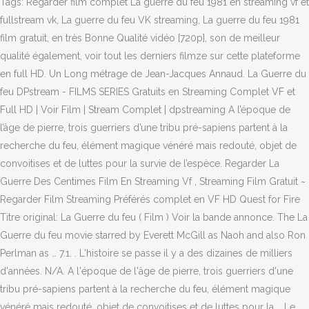
Tags: Regarder film complet La guerre du feu 1981 en streaming vf et
fullstream vk, La guerre du feu VK streaming, La guerre du feu 1981
film gratuit, en très Bonne Qualité vidéo [720p], son de meilleur
qualité également, voir tout les derniers filmze sur cette plateforme
en full HD. Un Long métrage de Jean-Jacques Annaud. La Guerre du
feu DPstream - FILMS SERIES Gratuits en Streaming Complet VF et
Full HD | Voir Film | Stream Complet | dpstreaming A l’époque de
l’âge de pierre, trois guerriers d’une tribu pré-sapiens partent à la
recherche du feu, élément magique vénéré mais redouté, objet de
convoitises et de luttes pour la survie de l’espèce. Regarder La
Guerre Des Centimes Film En Streaming Vf , Streaming Film Gratuit ~
Regarder Film Streaming Préférés complet en VF HD Quest for Fire
Titre original: La Guerre du feu ( Film ) Voir la bande annonce. The La
Guerre du feu movie starred by Everett McGill as Naoh and also Ron
Perlman as … 7.1. . L'histoire se passe il y a des dizaines de milliers
d'années. N/A. A l'époque de l'âge de pierre, trois guerriers d'une
tribu pré-sapiens partent à la recherche du feu, élément magique
vénéré mais redouté, objet de convoitises et de luttes pour la … Le