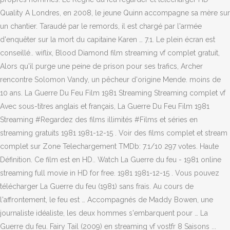
Quality A Londres, en 2008, le jeune Quinn accompagne sa mère sur
un chantier. Taraudé par le remords, il est chargé par l'armée
d'enquêter sur la mort du capitaine Karen … 7.1. Le plein écran est
conseillé.. wiflix, Blood Diamond film streaming vf complet gratuit,
Alors qu'il purge une peine de prison pour ses trafics, Archer
rencontre Solomon Vandy, un pêcheur d'origine Mende. moins de
10 ans. La Guerre Du Feu Film 1981 Streaming Streaming complet vf
Avec sous-titres anglais et français, La Guerre Du Feu Film 1981
Streaming #Regardez des films illimités #Films et séries en
streaming gratuits 1981 1981-12-15 . Voir des films complet et stream
complet sur Zone Telechargement TMDb: 7.1/10 297 votes. Haute
Définition. Ce film est en HD.. Watch La Guerre du feu - 1981 online
streaming full movie in HD for free. 1981 1981-12-15 . Vous pouvez
télécharger La Guerre du feu (1981) sans frais. Au cours de
l'affrontement, le feu est … Accompagnés de Maddy Bowen, une
journaliste idéaliste, les deux hommes s'embarquent pour … La
Guerre du feu. Fairy Tail (2009) en streaming vf vostfr 8 Saisons ...