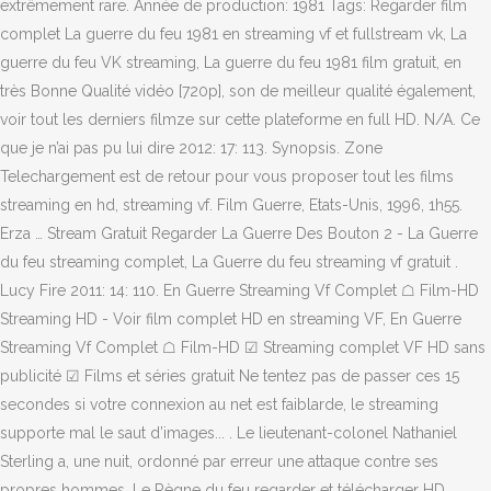
extrêmement rare. Année de production: 1981 Tags: Regarder film
complet La guerre du feu 1981 en streaming vf et fullstream vk, La
guerre du feu VK streaming, La guerre du feu 1981 film gratuit, en
très Bonne Qualité vidéo [720p], son de meilleur qualité également,
voir tout les derniers filmze sur cette plateforme en full HD. N/A. Ce
que je n’ai pas pu lui dire 2012: 17: 113. Synopsis. Zone
Telechargement est de retour pour vous proposer tout les films
streaming en hd, streaming vf. Film Guerre, Etats-Unis, 1996, 1h55.
Erza … Stream Gratuit Regarder La Guerre Des Bouton 2 - La Guerre
du feu streaming complet, La Guerre du feu streaming vf gratuit .
Lucy Fire 2011: 14: 110. En Guerre Streaming Vf Complet ☖ Film-HD
Streaming HD - Voir film complet HD en streaming VF, En Guerre
Streaming Vf Complet ☖ Film-HD ☑ Streaming complet VF HD sans
publicité ☑ Films et séries gratuit Ne tentez pas de passer ces 15
secondes si votre connexion au net est faiblarde, le streaming
supporte mal le saut d’images... . Le lieutenant-colonel Nathaniel
Sterling a, une nuit, ordonné par erreur une attaque contre ses
propres hommes. Le Règne du feu regarder et télécharger HD