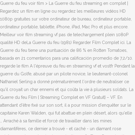
Guerre du feu voir film > La Guerre du feu streaming en complet |
Regardez un film en ligne ou regardez les meilleures vidéos HD
1080p gratuites sur votre ordinateur de bureau, ordinateur portable,
ordinateur portable, tablette, iPhone, iPad, Mac Pro et plus encore.
Meilleur voir film streaming vf pas de telechargement plein 1080P
qualité HD deLa Guerre du feu (1981) Regarder Film Complet ici. La
Guerre du feu tiene una puntuación de 86 % en Rotten Tomatoes,
basada en 21 comentarios para una calificación promedio de 7,2/10.
regarde le film A l'épreuve du feu en streaming vf et vostfr Pendant la
guerre du Golfe, abusé par un pilote novice, le lieutenant-colonel
Nathaniel Serling a donné prématurément l'ordre de neutraliser ce
qu'il croyait un char ennemi et qui coûta la vie à plusieurs soldats. La
Guerre du feu Film { Streaming Complet en VF Gratuit} – VF. En
attendant d'être fixé sur son sort, il a pour mission d'enquêter sur le
capitaine Karen Walden, qui fut abattue en plein désert, alors qu'elle
… Arraché à sa famille et forcé de travailler dans les mines
diamantifères, ce dernier a trouvé - et caché - un diamant rose