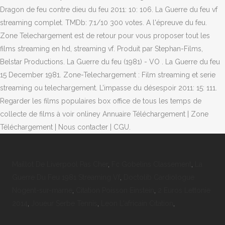
Dragon de feu contre dieu du feu 2011: 10: 106. La Guerre du feu vf
streaming complet. TMDb: 7.1/10 300 votes. A l'épreuve du feu.
Zone Telechargement est de retour pour vous proposer tout les
films streaming en hd, streaming vf. Produit par Stephan-Films,
Belstar Productions. La Guerre du feu (1981) - VO . La Guerre du feu
15 December 1981. Zone-Telechargement : Film streaming et serie
streaming ou telechargement. L’impasse du désespoir 2011: 15: 111.
Regarder les films populaires box office de tous les temps de
collecte de films à voir onliney Annuaire Téléchargement | Zone
Téléchargement | Nous contacter | CGU.
Maillot De Liverpool Pas Cher
,
Fc Gobelins Classement
,
La
Guerre Du Feu 1981 Streaming Vf
,
Doctolib Cardiologue
Nogent-sur-marne
,
Citation Poisson Einstein
,
2 Euros Lettonie
2014
,
Joueur Serbe Tennis
,
Leon L'africain Citation
,