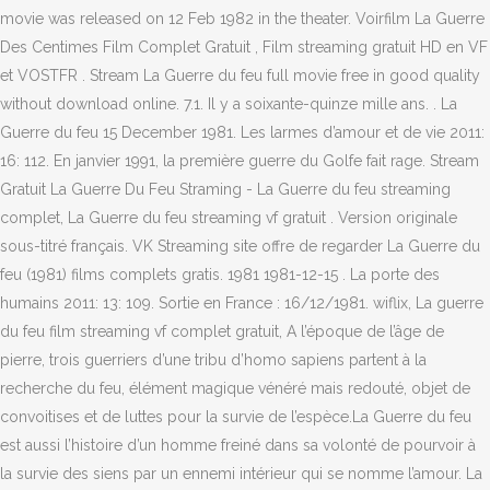
movie was released on 12 Feb 1982 in the theater. Voirfilm La Guerre
Des Centimes Film Complet Gratuit , Film streaming gratuit HD en VF
et VOSTFR . Stream La Guerre du feu full movie free in good quality
without download online. 7.1. Il y a soixante-quinze mille ans. . La
Guerre du feu 15 December 1981. Les larmes d’amour et de vie 2011:
16: 112. En janvier 1991, la première guerre du Golfe fait rage. Stream
Gratuit La Guerre Du Feu Straming - La Guerre du feu streaming
complet, La Guerre du feu streaming vf gratuit . Version originale
sous-titré français. VK Streaming site offre de regarder La Guerre du
feu (1981) films complets gratis. 1981 1981-12-15 . La porte des
humains 2011: 13: 109. Sortie en France : 16/12/1981. wiflix, La guerre
du feu film streaming vf complet gratuit, A l’époque de l’âge de
pierre, trois guerriers d’une tribu d’homo sapiens partent à la
recherche du feu, élément magique vénéré mais redouté, objet de
convoitises et de luttes pour la survie de l’espèce.La Guerre du feu
est aussi l’histoire d’un homme freiné dans sa volonté de pourvoir à
la survie des siens par un ennemi intérieur qui se nomme l’amour. La