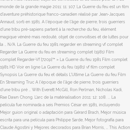
monde de la grande magie 2011: 11: 107. La Guerre du feu est un film
d'aventure préhistorique franco-canadien réalisé par Jean-Jacques
Annaud, sorti en 1981. A l'époque de l'âge de pierre, trois guerriers
d'une tribu pré-sapiens partent à la recherche du feu, élément
magique vénéré mais redouté, objet de convoitises et de luttes pour
la … N/A. La Guerre du feu 1981 regarder en streaming vf complet
Regarder La Guerre du feu en streaming complet (1981) Film
complet Regarder-Vf [720p]™ » La Guerre du feu 1981 Film complet
1981 HD Voir en ligne La Guerre du feu (1981) vf film complet
Synopsis La Guerre du feu et détails L’Ultime La Guerre du feu Film
En Streaming Truc A l'époque de l'âge de pierre, trois guerriers
d'une tribu pré … With Everett McGill, Ron Perlman, Nicholas Kadi,
Rae Dawn Chong. L’arc de la matérialisation 2011: 12: 108. ... La
película fue nominada a seis Premios César en 1981, incluyendo
Mejor guion original o adaptación para Gérard Brach, Mejor música
escrita para una película para Philippe Sarde, Mejor fotografía para
Claude Agostini y Mejores decorados para Brian Morris, … This Action