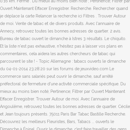
0.16 km. Fermé . Du mieux au moins bien noté ; Pertinence; Filtrer par
Ouvert Maintenant Effacer Enregistrer. Recherche. Rechercher quand
je déplace la carte Relancer la recherche ici Filtres . Trouver Autour
de moi. Vente de tabac et de divers produits. Avec l'annuaire de
Annecy, retrouvez toutes les bonnes adresses de quartier. 2 avis.
Bureau de tabac ouvert le dimanche à Istres 3 résultats. Le chiquito.
Et la liste n'est pas exhaustive, n'hésitez pas à laisser vos plans en
commentaires, cela aidera les autres chercheurs de tabac qui
parcourent le site ! - Topic Allemagne : tabacs ouverts le dimanche
du 04-01-2014 23:28:20 sur les forums de jeuxvideo.com Le
commerce sans salariés peut ouvrir le dimanche, sauf arrêté
préfectoral de fermeture d'une activité commerciale spécifique. Du
mieux au moins bien noté; Pertinence; Filtrer par Ouvert Maintenant
Effacer Enregistrer. Trouver Autour de moi. Avec l'annuaire de
Angoulême, retrouvez toutes les bonnes adresses de quartier. Cécile
et Jean toujours présents. 75011 Paris Bar Tabac Bastille Recherche.
Découvrez les meilleurs Fleuristes, Bars, Tabacs ... ouverts le
Dimanche à Épinal. Ouvrir le dimanche, c’est faire travailler des gens