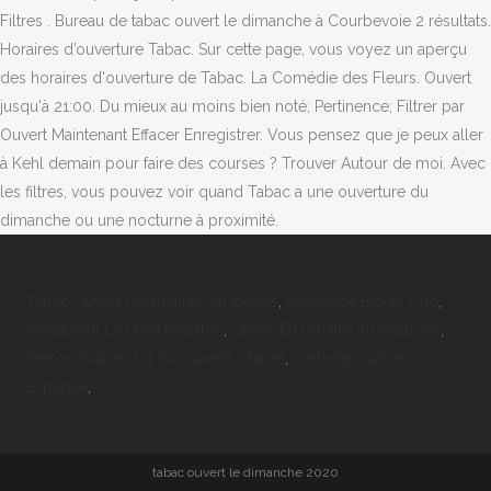
Filtres . Bureau de tabac ouvert le dimanche à Courbevoie 2 résultats.
Horaires d’ouverture Tabac. Sur cette page, vous voyez un aperçu
des horaires d'ouverture de Tabac. La Comédie des Fleurs. Ouvert
jusqu'à 21:00. Du mieux au moins bien noté; Pertinence; Filtrer par
Ouvert Maintenant Effacer Enregistrer. Vous pensez que je peux aller
à Kehl demain pour faire des courses ? Trouver Autour de moi. Avec
les filtres, vous pouvez voir quand Tabac a une ouverture du
dimanche ou une nocturne à proximité.
Tabac Ouvert Cormeilles-en-parisis
,
Interlagos Biolay Duo
,
Restaurant Le Plein Bouillon
,
Grèce En Famille All Inclusive
,
France Suisse U21 Sur Quelle Chaine
,
Carte Ign Galice
Espagne
,
tabac ouvert le dimanche 2020