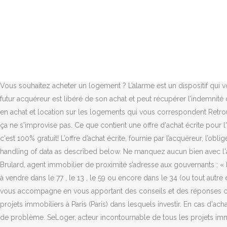
Voici les meilleurs quartiers où se loger dans la capitale fédérale du Canada où il fait bon vivre ! Achat immobilier : 994 661 biens en vente disponibles en France. Propriétaire ? Cel devient difficile de faire des recherches sans mot clés Sinon l'application est bien. Download SeLoger - achat, location and enjoy it on your iPhone, iPad and iPod touch. Created with Sketch. Loueur ? Download SeLoger - achat, location and enjoy it on your iPhone, iPad, and iPod touch. Compatible with iPhone, iPad and iPod touch. Download SeLoger - achat, location and enjoy it on your iPhone, iPad and iPod touch. Calculez les meilleurs taux et simulez un emprunt avec les outils d’estimation SeLoger directement embarqués dans l'application Les médias en parlent : « SeLoger, acteur incontournable de l’immobilier » BFM TV « Le modèle de SeLoger est de loin le plus performant dans l'achat / location de biens » Journal du Net « SeLoger, le mastodonte de l’immobilier pour trouver votre home sweet home » Serenguo Ne cherchez plus, trouvez ! Pour faire simple, vous pouvez désormais choisir de manière plus transparente à quelles données d’usage nous pouvons accéder. Une remarque ? Achat bien immobilier neuf Paris annonces immobilières. Vous souhaitez acheter un logement ? L’alarme est un dispositif qui vous permet de dissuader les cambrioleurs et de vous prévenir en cas d’intrusion dans votre logement. Si celles-ci ne se réalisent pas, le futur acquéreur est libéré de son achat et peut récupérer l’indemnité d’immobilisation versée au vendeur. Requires iOS 10.0 or later. Contactez facilement notre réseaux de 25 000 professionnels spécialisés en achat et location sur les logements qui vous correspondent Retrouvez l’historique des prises de contacts que vous avez effectués Profitez des services dédiés à l’estimation, parce que vendre sa maison ça ne s'improvise pas. Ce que contient une offre d'achat écrite pour l'achat d'un logement La description du bien, sa superficie, sa localisation… Le prix d’achat. Publier une annonce de location sur SeLoger c'est 100% gratuit! L’offre d’achat écrite, fournie par l’acquéreur, l’oblige à donner suite en cas d'acceptation du vendeur. The developer, SeLoger.com, indicated that the app's privacy practices may include handling of data as described below. Ne manquez aucun bien avec l'alerte immo grâce aux pushs et à la réception de nouveautés en temps réel. Faites le choix entre l’offre d’achat orale et l’of… Jean-Luc Brulard, agent immobilier de proximité s’adresse aux gouvernants : « De grâce, permettez, au plus grand nombre de pouvoir visiter, afin de pouvoir se loger sans plus attendre. Que vous recherchiez un terrain à vendre dans le 77 , le 13 , le 59 ou encore dans le 34 (ou tout autre département), vous trouverez forcément un bien correspondant à … Seloger, ce ne sont pas que des annonces immobilières… La rédaction vous accompagne en vous apportant des conseils et des réponses concrètes tout au long de votre recherche. Appartement neuf, du studio aux 5 pièces et plus, maison neuve, achat de terrain, autant de projets immobiliers à Paris (Paris) dans lesquels investir. En cas d'achat financé par un prêt, les banques ne peuvent absolument pas dépasser le ratio du tiers, sous peine d'engager leur responsabilité en cas de problème. SeLoger, acteur incontournable de tous les projet