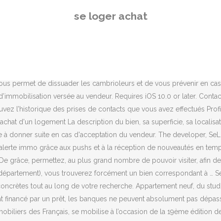
s immobiliers des Français, se mobilise à l’occasion de la 19ème édition de la Fête des voisins qui aura lieu le vendredi 25 mai partout[...] SeLoger lance une offre de prospection digitale « Pack Visibilité Vendeurs » … LOUER, ACHETER, ESTIMER Plus d’1 millions d’annonces d’achat et de location disponibles pour votre projet immobilier. Consultez nos 724 Appartements à Acheter à PARIS (75). Le Groupe SeLoger est le groupe leader spécialiste des portails immobiliers en France. Il facilite les transactions immobilières et Avec Photos illimitées et conseils concrets pour capter des millions de locataires sur la première … Tout l'immobilier neuf avec SeLoger neuf : pour acheter un logement ou investir. Découvrez toutes les offres immobilières dans le neuf avec Selogerneuf.com à Paris (Paris). Se loger – Location/Achat Vous recherchez un logement, voici un petit annuaire des bailleurs sociaux et des agences immobilières qui pourront vous aider dans vos démarches… Bailleurs sociaux is image quality. Problems: I use this app on a 12.9” iPad Pro. La première étape d’une vente immobilière a lieu lorsque l’acquéreur adresse une offre d’achat au vendeur. Pour trouver votre terrain, vous pouvez notamment passer par les sites d’annonces en ligne, comme SeLoger construire. Investisseur ? And now I can only view pics in tiny windows, while the majority of my screen real estate is wasted. 2. Toutes les offres de programmes neufs, les programmes pour investissement, les offres des Indice : l'achat a encore de beaux jours devant lui ! Portail immobilier pour vous aider à acheter, louer, vendre et se loger : actualité, conseils, forums, annonces immobilières, prix immobiliers, simulateurs... Tout sur l'immobilier. Could just be because the pics are much smaller than before...My original critiques:Granularity and quality control could be improved - if I choose "annonces avec photo", I expect it to include photos, for example.If I choose a location, I expect homes to actually be in that location - if I choose Annecy as my location, then Pringy does not count.Photos in the app are much lower quality than they are on the website. Notre mission est d’offrir à chacun de nos utilisateurs, une expérience immobilière simple et efficace afin qu’ils concrétisent leurs projets d’achat, de vente ou de location en toute sérénité. Achat et location de maison ou d’appartement en Andorre : tenir compte de la réglementation du pays Opter pour l’achat direct d’un appartement ou d’une maison en Andorre Première façon de se loger en Andorre : penser à l’achat d’une maison ou d’un appartement. Mon Podcast Immo Immobilier et crise sanitaire : « Le marché de l’ancien s’assagit en nombre de ventes mais les prix, eux, sont en croissance », Stéphane Imowicz, Président d’Ikory Immobilier en Norvège, se loger en Norvège, questions et réponses au sujet de la location et de l'achat d'appartements et maisons, trouver une colocation en Norvège. This app is available only on the App Store for iPhone and iPad. Consultez des milliers d'annonces immobilières de particuliers sur toute la France >>> Changer de stratégie Expérience très positive. Se loger à Marseille Friand de l’ambiance et du climat de la côte d’Azur, vous recherchez pour la prochaine rentrée à vous loger à Marseille.En faisant appel à ImmoJeune.com, vous pourrez d’ores et déjà
se loger achat