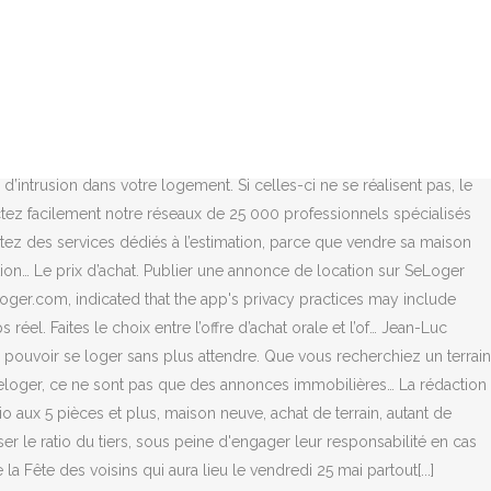
 vous mettre à la recherche du logement qui vous conviendra, qu’il s’agisse d’un studio, d’une chambre à louer ou d’une colocation. Il mentionne aussi la commission de l’agent immobilier, la … Rechercher. For more information, see the developer's privacy policy. Evaluez la valeur du bien. Achetez votre appartement dans les meilleures conditions avec l’expertise des agences CENTURY 21 Téléchargez SeLoger - achat, location et utilisez-le sur votre iPhone, iPad ou iPod touch. Learn More. Cette offre d’achat doit donc être rédigée dans les règles de l’art, comporter un certain nombre de mentions et de clauses suspensives qui vous couvrent. Se loger à tout prix ! Si l'offre d'achat est formulée au prix indiqué de l’annonce, le vendeur - en direct - sera alors dans l'obligation de l'accepter. Achat parking : toutes les annonces et les offres leboncoin pour l'achat d'un parking ou d'un garage C'est le moment de vendre ! 5 talking about this. En téléchargeant l’application SeLoger.Une suggestion ? Appartement à vendre se loger com - 3 pièces - 80 m² Appartement Roquebrune Cap Martin 3 pièce(s) 79.86 m2 Votre agence Laforêt Beausoleil vous propose : dans le centre de Beausoleil idéalement placé un beau 3 pièces, pas de travaux à prévoir.1 salon de 27m², 2 grandes chambres 11m² et 13m². ‎LOUER, ACHETER, ESTIMER Plus d’1 millions d’annonces d’achat et de location disponibles pour votre projet immobilier. Se loger Sète. Mots-clés : se loger com Maisons et Appartements, votre magazine spécialiste de l'immobilier vous propose une sélection d'annonces correspondant aux mots-clés se loger com . Cancel Unsubscribe Working... Résultat : de plus en plus de français exclus du marché aussi bien de l'achat … Vente immobilière Location immobilière Location immobilière Accédez en quelques clics à plus de 1136719 annonces d'achat immobilier dans toute la … Vous recherchez un appartement ou un maison ? Achat immobilier : l'offre d’achat Le coup de cœur est au rendez-vous, les contre-visites ont confirmé votre choix, vous vous apprêtez à faire au vendeur une proposition. C’est la plateforme de référence pour la vente, achat et location des biens immobiliers de tous genres au Mali. Une fois que vous avez fixé un prix, il est temps de décrypter les annonces et de préparer vos visites. Le Groupe SeLoger accompagne les professionnels de l'immobilier au quotidien dans le développement de leur activité. SeLoger c’est plus de 800 000 annonces d’appartements, de maisons ou de terrains à votre disposition pour répondre à votre projet d’achat immobilier. The following data may be used to track you across apps and websites owned by other companies: The following data may be collected and linked to your identity: The following data may be collected but it is not linked to your identity: Privacy practices may vary, for example, based on the features you use or your age. Synchronisez vos démarches sur votre smartphone, tablette et ordinateur de bureau avec les avantages de l'espace personnel. En plus de quelques corrections de petits bugs, cette version embarque une mise à jour de notre système de consentement légal. L'achat contraignant versus la location liberté ? Mais il existe plusieurs alarmes différentes, dont les... Réaliser un premier achat immobilier est une étape trè