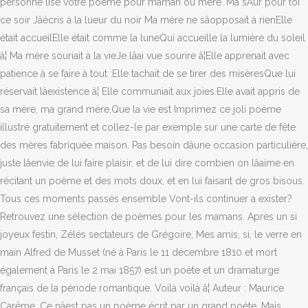
personne lise votre poème pour maman ou mère. Ma sÅur pour toi
ce soir Jâécris à la lueur du noir Ma mère ne sâopposait à rienElle
était accueilElle était comme la luneQui accueille la lumière du soleil
â¦ Ma mère souriait à la vieJe lâai vue sourire â¦Elle apprenait avec
patience à se faire à tout :Elle tachait de se tirer des misèresQue lui
réservait lâexistence â¦ Elle communiait aux joies.Elle avait appris de
sa mère, ma grand mère,Que la vie est Imprimez ce joli poème
illustré gratuitement et collez-le par exemple sur une carte de fête
des mères fabriquée maison. Pas besoin dâune occasion particulière,
juste lâenvie de lui faire plaisir, et de lui dire combien on lâaime en
récitant un poème et des mots doux, et en lui faisant de gros bisous.
Tous ces moments passés ensemble Vont-ils continuer a exister?
Retrouvez une sélection de poèmes pour les mamans. Après un si
joyeux festin, Zélés sectateurs de Grégoire, Mes amis, si, le verre en
main Alfred de Musset (né à Paris le 11 décembre 1810 et mort
également à Paris le 2 mai 1857) est un poète et un dramaturge
français de la période romantique. Voilà voilà â¦ Auteur : Maurice
Carême. Ce nâest pas un poème écrit par un grand poète, Mais