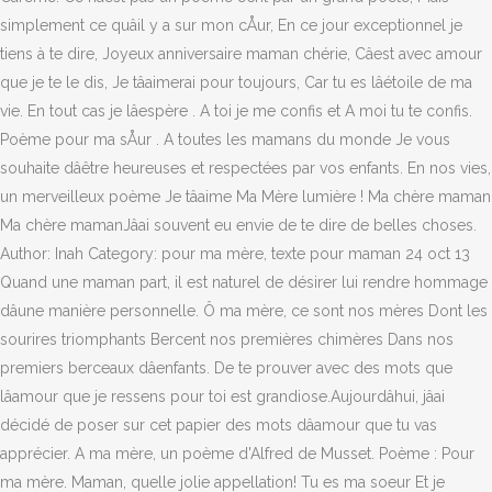
simplement ce quâil y a sur mon cÅur, En ce jour exceptionnel je
tiens à te dire, Joyeux anniversaire maman chérie, Câest avec amour
que je te le dis, Je tâaimerai pour toujours, Car tu es lâétoile de ma
vie. En tout cas je lâespère . A toi je me confis et A moi tu te confis.
Poème pour ma sÅur . A toutes les mamans du monde Je vous
souhaite dâêtre heureuses et respectées par vos enfants. En nos vies,
un merveilleux poème Je tâaime Ma Mère lumière ! Ma chère maman
Ma chère mamanJâai souvent eu envie de te dire de belles choses.
Author: Inah Category: pour ma mère, texte pour maman 24 oct 13
Quand une maman part, il est naturel de désirer lui rendre hommage
dâune manière personnelle. Ô ma mère, ce sont nos mères Dont les
sourires triomphants Bercent nos premières chimères Dans nos
premiers berceaux dâenfants. De te prouver avec des mots que
lâamour que je ressens pour toi est grandiose.Aujourdâhui, jâai
décidé de poser sur cet papier des mots dâamour que tu vas
apprécier. A ma mère, un poème d'Alfred de Musset. Poème : Pour
ma mère. Maman, quelle jolie appellation! Tu es ma soeur Et je