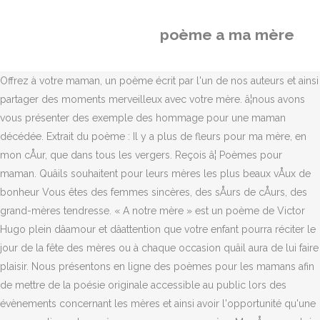
poème a ma mère
Offrez à votre maman, un poème écrit par l'un de nos auteurs et ainsi
partager des moments merveilleux avec votre mère. â¦nous avons
vous présenter des exemple des hommage pour une maman
décédée. Extrait du poème : Il y a plus de fleurs pour ma mère, en
mon cÅur, que dans tous les vergers. Reçois â¦ Poèmes pour
maman. Quâils souhaitent pour leurs mères les plus beaux vÅux de
bonheur Vous êtes des femmes sincères, des sÅurs de cÅurs, des
grand-mères tendresse. « A notre mère » est un poème de Victor
Hugo plein dâamour et dâattention que votre enfant pourra réciter le
jour de la fête des mères ou à chaque occasion quâil aura de lui faire
plaisir. Nous présentons en ligne des poèmes pour les mamans afin
de mettre de la poésie originale accessible au public lors des
évènements concernant les mères et ainsi avoir l'opportunité qu'une