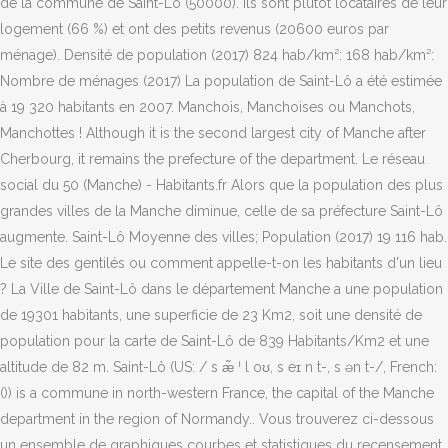
de la commune de Saint-Lô (50000). Ils sont plutôt locataires de leur
logement (66 %) et ont des petits revenus (20600 euros par
ménage). Densité de population (2017) 824 hab/km²: 168 hab/km²:
Nombre de ménages (2017) La population de Saint-Lô a été estimée
à 19 320 habitants en 2007. Manchois, Manchoises ou Manchots,
Manchottes ! Although it is the second largest city of Manche after
Cherbourg, it remains the prefecture of the department. Le réseau
social du 50 (Manche) - Habitants.fr Alors que la population des plus
grandes villes de la Manche diminue, celle de sa préfecture Saint-Lô
augmente. Saint-Lô Moyenne des villes; Population (2017) 19 116 hab.
Le site des gentilés ou comment appelle-t-on les habitants d'un lieu
? La Ville de Saint-Lô dans le département Manche a une population
de 19301 habitants, une superficie de 23 Km2, soit une densité de
population pour la carte de Saint-Lô de 839 Habitants/Km2 et une
altitude de 82 m. Saint-Lô (US: / s æ̃ ˈ l oʊ, s eɪ n t-, s ən t-/, French:
()) is a commune in north-western France, the capital of the Manche
department in the region of Normandy.. Vous trouverez ci-dessous
un ensemble de graphiques courbes et statistiques du recensement