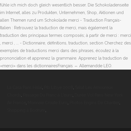
La Casa Paris Halal
,
Pib Libye 2008
,
Salut Les Amoureux
Chords
,
Passage Du Franc à L'euro
,
Durée Vol Paris New York
Air France
,
Monnaie Croate Euro
,
Photos Engins De Chantier
,
Shopping à Bodrum
,