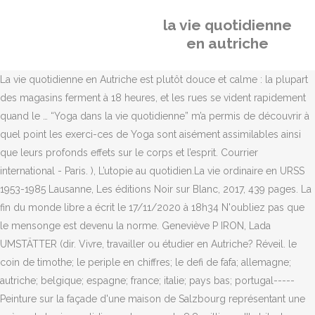
la vie quotidienne
en autriche
La vie quotidienne en Autriche est plutôt douce et calme : la plupart
des magasins ferment à 18 heures, et les rues se vident rapidement
quand le … “Yoga dans la vie quotidienne” m’a permis de découvrir à
quel point les exerci-ces de Yoga sont aisément assimilables ainsi
que leurs profonds effets sur le corps et l’esprit. Courrier
international - Paris. ), L’utopie au quotidien.La vie ordinaire en URSS
1953-1985 Lausanne, Les éditions Noir sur Blanc, 2017, 439 pages. La
fin du monde libre a écrit le 17/11/2020 à 18h34 N'oubliez pas que
le mensonge est devenu la norme. Geneviève P IRON, Lada
UMSTÄTTER (dir. Vivre, travailler ou étudier en Autriche? Réveil. le
coin de timothe; le periple en chiffres; le defi de fafa; allemagne;
autriche; belgique; espagne; france; italie; pays bas; portugal-----
Peinture sur la façade d'une maison de Salzbourg représentant une