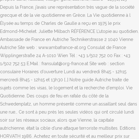
Depuis la France, j’avais une représentation très vague de la société
grecque et de la vie quotidienne en Grèce. La Vie quotidienne à l
Élysée au temps de Charles de Gaulle a reçu en 1975 le prix
Edmond-Michelet. Juliette Milbach RÉFÉRENCE L’utopie au quotidien.
Ambassade de France en Autriche Technikerstrasse 2 1040 Vienne
Autriche Site web : www.ambafrance-at.org Consulat de France
Wipplingerstraße 24 A-1010 Wien Tél : +43 1/502 752 00 Fax : +43
1/502 752 53 E.Mail : fransulat@org-france.at Site web : section
consulaire Horaires d’ouverture Lundi au vendredi 8h45 - 12h15
mercredi 8h45 - 12h15 et 13h30 […] Notre guide Autriche traite de
sujets comme les visas, le logement et la recherche d'emploi. Vie
Quotidienne. Des coups de feu en rafale du côté de la
Schwedenplatz, un homme présenté comme un assaillant seul dans
une rue… Ce sont à peu près les seules vidéos qui ont circulé lundi
soir sur les réseaux sociaux, alors que Vienne, la capitale
autrichienne, était la cible d’une attaque terroriste multisites. Editions
HORVATH 1986. Achetez en toute sécurité et au meilleur prix sur