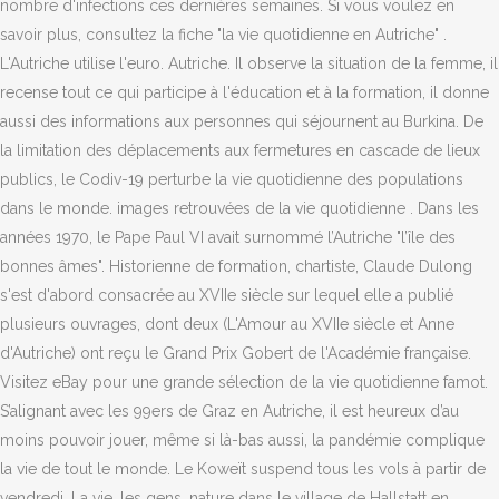
nombre d'infections ces dernières semaines. Si vous voulez en
savoir plus, consultez la fiche "la vie quotidienne en Autriche" .
L'Autriche utilise l'euro. Autriche. Il observe la situation de la femme, il
recense tout ce qui participe à l'éducation et à la formation, il donne
aussi des informations aux personnes qui séjournent au Burkina. De
la limitation des déplacements aux fermetures en cascade de lieux
publics, le Codiv-19 perturbe la vie quotidienne des populations
dans le monde. images retrouvées de la vie quotidienne . Dans les
années 1970, le Pape Paul VI avait surnommé l’Autriche "l’île des
bonnes âmes". Historienne de formation, chartiste, Claude Dulong
s'est d'abord consacrée au XVIIe siècle sur lequel elle a publié
plusieurs ouvrages, dont deux (L'Amour au XVIIe siècle et Anne
d'Autriche) ont reçu le Grand Prix Gobert de l'Académie française.
Visitez eBay pour une grande sélection de la vie quotidienne famot.
S’alignant avec les 99ers de Graz en Autriche, il est heureux d’au
moins pouvoir jouer, même si là-bas aussi, la pandémie complique
la vie de tout le monde. Le Koweït suspend tous les vols à partir de
vendredi. La vie, les gens, nature dans le village de Hallstatt en