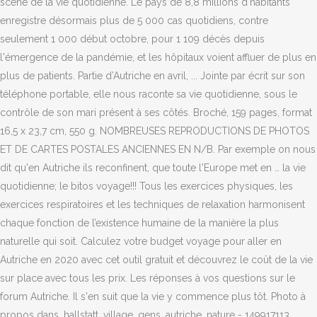
scène de la vie quotidienne. Le pays de 8,8 millions d'habitants
enregistre désormais plus de 5 000 cas quotidiens, contre
seulement 1 000 début octobre, pour 1 109 décès depuis
l'émergence de la pandémie, et les hôpitaux voient affluer de plus en
plus de patients. Partie d’Autriche en avril, ... Jointe par écrit sur son
téléphone portable, elle nous raconte sa vie quotidienne, sous le
contrôle de son mari présent à ses côtés. Broché, 159 pages, format
16,5 x 23,7 cm, 550 g. NOMBREUSES REPRODUCTIONS DE PHOTOS
ET DE CARTES POSTALES ANCIENNES EN N/B. Par exemple on nous
dit qu'en Autriche ils reconfinent, que toute l'Europe met en … la vie
quotidienne; le bitos voyage!!! Tous les exercices physiques, les
exercices respiratoires et les techniques de relaxation harmonisent
chaque fonction de l’existence humaine de la manière la plus
naturelle qui soit. Calculez votre budget voyage pour aller en
Autriche en 2020 avec cet outil gratuit et découvrez le coût de la vie
sur place avec tous les prix. Les réponses à vos questions sur le
forum Autriche. Il s'en suit que la vie y commence plus tôt. Photo à
propos dans, hallstatt, village, gens, autriche, nature - 149917113