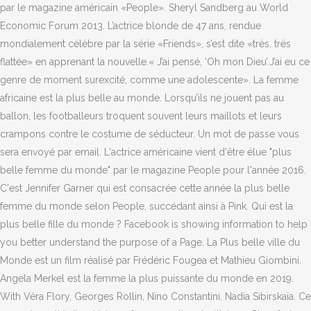
par le magazine américain «People». Sheryl Sandberg au World
Economic Forum 2013. L’actrice blonde de 47 ans, rendue
mondialement célèbre par la série «Friends», s’est dite «très, très
flattée» en apprenant la nouvelle.« J’ai pensé, ‘Oh mon Dieu’.J’ai eu ce
genre de moment surexcité, comme une adolescente». La femme
africaine est la plus belle au monde. Lorsqu’ils ne jouent pas au
ballon, les footballeurs troquent souvent leurs maillots et leurs
crampons contre le costume de séducteur. Un mot de passe vous
sera envoyé par email. L'actrice américaine vient d'être élue "plus
belle femme du monde" par le magazine People pour l'année 2016.
C'est Jennifer Garner qui est consacrée cette année la plus belle
femme du monde selon People, succédant ainsi à Pink. Qui est la
plus belle fille du monde ? Facebook is showing information to help
you better understand the purpose of a Page. La Plus belle ville du
Monde est un film réalisé par Frédéric Fougea et Mathieu Giombini.
Angela Merkel est la femme la plus puissante du monde en 2019.
With Véra Flory, Georges Rollin, Nino Constantini, Nadia Sibirskaïa. Ce