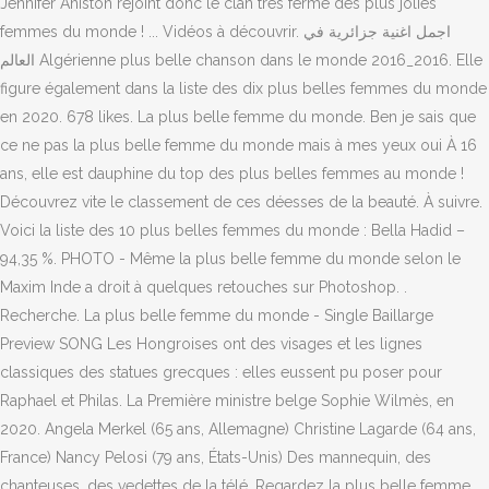
Jennifer Aniston rejoint donc le clan très fermé des plus jolies
femmes du monde ! ... Vidéos à découvrir. اجمل اغنية جزائرية في
العالم Algérienne plus belle chanson dans le monde 2016_2016. Elle
figure également dans la liste des dix plus belles femmes du monde
en 2020. 678 likes. La plus belle femme du monde. Ben je sais que
ce ne pas la plus belle femme du monde mais à mes yeux oui À 16
ans, elle est dauphine du top des plus belles femmes au monde !
Découvrez vite le classement de ces déesses de la beauté. À suivre.
Voici la liste des 10 plus belles femmes du monde : Bella Hadid –
94,35 %. PHOTO - Même la plus belle femme du monde selon le
Maxim Inde a droit à quelques retouches sur Photoshop. .
Recherche. La plus belle femme du monde - Single Baillarge
Preview SONG Les Hongroises ont des visages et les lignes
classiques des statues grecques : elles eussent pu poser pour
Raphael et Philas. La Première ministre belge Sophie Wilmès, en
2020. Angela Merkel (65 ans, Allemagne) Christine Lagarde (64 ans,
France) Nancy Pelosi (79 ans, États-Unis) Des mannequin, des
chanteuses, des vedettes de la télé. Regardez la plus belle femme