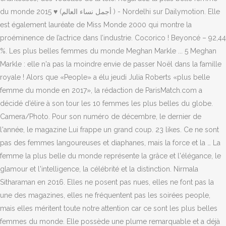
du monde 2015 ♥ (أجمل نساء العالم ) - Nordelhi sur Dailymotion. Elle
est également lauréate de Miss Monde 2000 qui montre la
proéminence de l’actrice dans l’industrie. Cocorico ! Beyoncé – 92,44
%. Les plus belles femmes du monde Meghan Markle ... 5 Meghan
Markle : elle n'a pas la moindre envie de passer Noël dans la famille
royale ! Alors que «People» a élu jeudi Julia Roberts «plus belle
femme du monde en 2017», la rédaction de ParisMatch.com a
décidé d’élire à son tour les 10 femmes les plus belles du globe.
Camera/Photo. Pour son numéro de décembre, le dernier de
l'année, le magazine Lui frappe un grand coup. 23 likes. Ce ne sont
pas des femmes langoureuses et diaphanes, mais la force et la … La
femme la plus belle du monde représente la grâce et l'élégance, le
glamour et l'intelligence, la célébrité et la distinction. Nirmala
Sitharaman en 2016. Elles ne posent pas nues, elles ne font pas la
une des magazines, elles ne fréquentent pas les soirées people,
mais elles méritent toute notre attention car ce sont les plus belles
femmes du monde. Elle possède une plume remarquable et a déjà