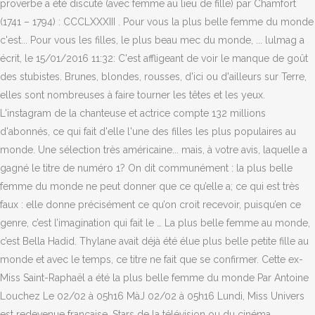
proverbe a été discuté (avec femme au lieu de fille) par Chamfort
(1741 – 1794) : CCCLXXXIII . Pour vous la plus belle femme du monde
c'est... Pour vous les filles, le plus beau mec du monde, ... lulmag a
écrit, le 15/01/2016 11:32: C'est affligeant de voir le manque de goût
des stubistes. Brunes, blondes, rousses, d'ici ou d'ailleurs sur Terre,
elles sont nombreuses à faire tourner les têtes et les yeux.
L'instagram de la chanteuse et actrice compte 132 millions
d'abonnés, ce qui fait d'elle l'une des filles les plus populaires au
monde. Une sélection très américaine... mais, à votre avis, laquelle a
gagné le titre de numéro 1? On dit communément : la plus belle
femme du monde ne peut donner que ce qu’elle a; ce qui est très
faux : elle donne précisément ce qu’on croit recevoir, puisqu’en ce
genre, c’est l’imagination qui fait le … La plus belle femme au monde,
c’est Bella Hadid. Thylane avait déjà été élue plus belle petite fille au
monde et avec le temps, ce titre ne fait que se confirmer. Cette ex-
Miss Saint-Raphaël a été la plus belle femme du monde Par Antoine
Louchez Le 02/02 à 05h16 MàJ 02/02 à 05h16 Lundi, Miss Univers
est redevenue française. Stars de la télévision ou du cinéma,