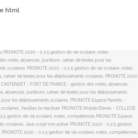
 établissements scolaires. PRONOTE 2020 - 0.2.5 gestion de vie
e html
stion des notes, absences, punitions, cahier de textes pour les
de vie scolaire, notes, compétences, absences/retards PRONOTE
 établissements scolaires. PRONOTE Espace Élèves - COLLEGE
E Espace Parents - LYCEE PROFESSIONNEL LA TRINITE - LA TRINITE
E JACQUES PREVERT - CHALON-SUR-SAONE (071) - gestion des notes,
s PRONOTE 2020 - 0.2.5 gestion de vie scolaire, notes,
s notes, absences, punitions, cahier de textes pour les
nts scolaires. PRONOTE 2020 - 0.2.4 gestion de vie scolaire, notes,
 cahier de textes pour les établissements scolaires. PRONOTE 2020
GER CASTENDET - FORT DE FRANCE - gestion des notes, absences,
s, absences, punitions, cahier de textes pour les établissements
s pour les établissements scolaires. PRONOTE Espace Parents -
scolaires. Veuillez le réactiver. PRONOTE Mobile Élèves - COLLEGE
0.2.5 gestion de vie scolaire, notes, compétences PRONOTE Espace
ts scolaires. Java script non activé. PRONOTE 2020 - 0.2.5 gestion
. PRONOTE 2020 - 0.2.5 gestion de vie scolaire, notes, compétences,