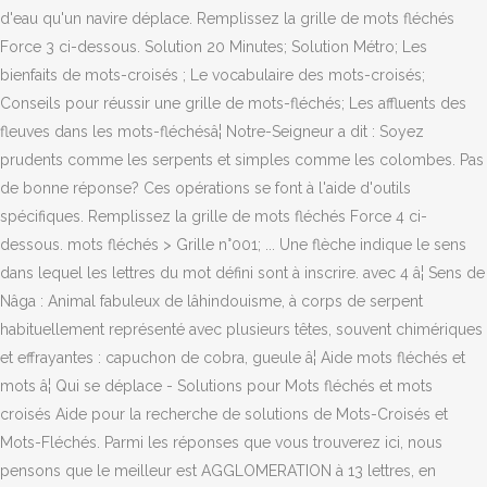
d'eau qu'un navire déplace. Remplissez la grille de mots fléchés
Force 3 ci-dessous. Solution 20 Minutes; Solution Métro; Les
bienfaits de mots-croisés ; Le vocabulaire des mots-croisés;
Conseils pour réussir une grille de mots-fléchés; Les affluents des
fleuves dans les mots-fléchésâ¦ Notre-Seigneur a dit : Soyez
prudents comme les serpents et simples comme les colombes. Pas
de bonne réponse? Ces opérations se font à l'aide d'outils
spécifiques. Remplissez la grille de mots fléchés Force 4 ci-
dessous. mots fléchés > Grille n°001; ... Une flèche indique le sens
dans lequel les lettres du mot défini sont à inscrire. avec 4 â¦ Sens de
Nâga : Animal fabuleux de lâhindouisme, à corps de serpent
habituellement représenté avec plusieurs têtes, souvent chimériques
et effrayantes : capuchon de cobra, gueule â¦ Aide mots fléchés et
mots â¦ Qui se déplace - Solutions pour Mots fléchés et mots
croisés Aide pour la recherche de solutions de Mots-Croisés et
Mots-Fléchés. Parmi les réponses que vous trouverez ici, nous
pensons que le meilleur est AGGLOMERATION à 13 lettres, en