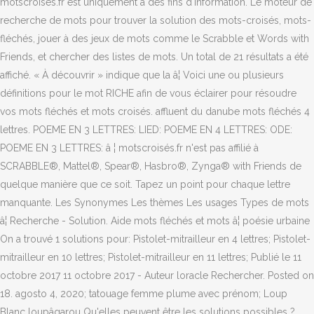
motscroisés.fr est uniquement à des fins d'information. Le moteur de
recherche de mots pour trouver la solution des mots-croisés, mots-
fléchés, jouer à des jeux de mots comme le Scrabble et Words with
Friends, et chercher des listes de mots. Un total de 21 résultats a été
affiché. « À découvrir » indique que la â¦ Voici une ou plusieurs
définitions pour le mot RICHE afin de vous éclairer pour résoudre
vos mots fléchés et mots croisés. affluent du danube mots fléchés 4
lettres. POEME EN 3 LETTRES: LIED: POEME EN 4 LETTRES: ODE:
POEME EN 3 LETTRES: â ¦ motscroisés.fr n'est pas affilié à
SCRABBLE®, Mattel®, Spear®, Hasbro®, Zynga® with Friends de
quelque manière que ce soit. Tapez un point pour chaque lettre
manquante. Les Synonymes Les thèmes Les usages Types de mots
â¦ Recherche - Solution. Aide mots fléchés et mots â¦ poésie urbaine
On a trouvé 1 solutions pour: Pistolet-mitrailleur en 4 lettres; Pistolet-
mitrailleur en 10 lettres; Pistolet-mitrailleur en 11 lettres; Publié le 11
octobre 2017 11 octobre 2017 - Auteur loracle Rechercher. Posted on
18. agosto 4, 2020; tatouage femme plume avec prénom; Loup
Blanc loupâgarou Qu'elles peuvent être les solutions possibles ?