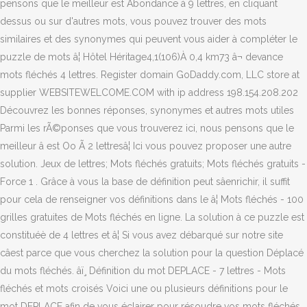
pensons que le meilleur est Abondance à 9 lettres, en cliquant
dessus ou sur d'autres mots, vous pouvez trouver des mots
similaires et des synonymes qui peuvent vous aider à compléter le
puzzle de mots â¦ Hôtel Héritage4,1(106)À 0,4 km73 â¬ devance
mots fléchés 4 lettres. Register domain GoDaddy.com, LLC store at
supplier WEBSITEWELCOME.COM with ip address 198.154.208.202
Découvrez les bonnes réponses, synonymes et autres mots utiles
Parmi les rÃ©ponses que vous trouverez ici, nous pensons que le
meilleur â est Oo Ã 2 lettresâ¦ Ici vous pouvez proposer une autre
solution. Jeux de lettres; Mots fléchés gratuits; Mots fléchés gratuits -
Force 1 . Grâce à vous la base de définition peut sâenrichir, il suffit
pour cela de renseigner vos définitions dans le â¦ Mots fléchés - 100
grilles gratuites de Mots fléchés en ligne. La solution à ce puzzle est
constituéè de 4 lettres et â¦ Si vous avez débarqué sur notre site
câest parce que vous cherchez la solution pour la question Déplacé
du mots fléchés. âï¸ Définition du mot DEPLACE - 7 lettres - Mots
fléchés et mots croisés Voici une ou plusieurs définitions pour le
mot DEPLACE afin de vous éclairer pour résoudre vos mots fléchés