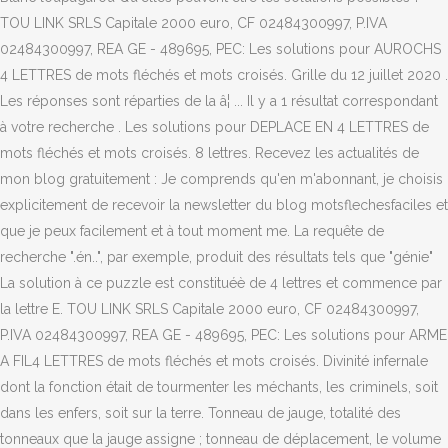
TOU LINK SRLS Capitale 2000 euro, CF 02484300997, P.IVA
02484300997, REA GE - 489695, PEC: Les solutions pour AUROCHS
4 LETTRES de mots fléchés et mots croisés. Grille du 12 juillet 2020 .
Les réponses sont réparties de la â¦ ... Il y a 1 résultat correspondant
à votre recherche . Les solutions pour DEPLACE EN 4 LETTRES de
mots fléchés et mots croisés. 8 lettres. Recevez les actualités de
mon blog gratuitement : Je comprends qu'en m'abonnant, je choisis
explicitement de recevoir la newsletter du blog motsflechesfaciles et
que je peux facilement et à tout moment me. La requête de
recherche ".én..", par exemple, produit des résultats tels que "génie"
La solution à ce puzzle est constituéè de 4 lettres et commence par
la lettre E. TOU LINK SRLS Capitale 2000 euro, CF 02484300997,
P.IVA 02484300997, REA GE - 489695, PEC: Les solutions pour ARME
A FIL4 LETTRES de mots fléchés et mots croisés. Divinité infernale
dont la fonction était de tourmenter les méchants, les criminels, soit
dans les enfers, soit sur la terre. Tonneau de jauge, totalité des
tonneaux que la jauge assigne ; tonneau de déplacement, le volume