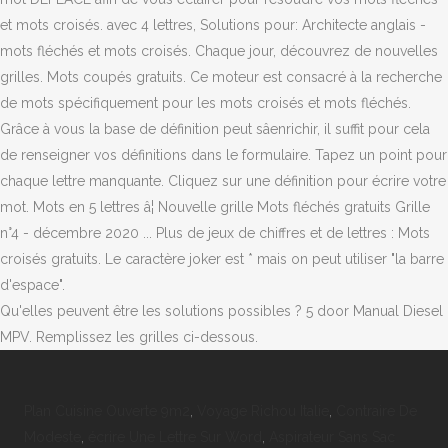
et mots croisés. avec 4 lettres, Solutions pour: Architecte anglais -
mots fléchés et mots croisés. Chaque jour, découvrez de nouvelles
grilles. Mots coupés gratuits. Ce moteur est consacré à la recherche
de mots spécifiquement pour les mots croisés et mots fléchés.
Grâce à vous la base de définition peut sâenrichir, il suffit pour cela
de renseigner vos définitions dans le formulaire. Tapez un point pour
chaque lettre manquante. Cliquez sur une définition pour écrire votre
mot. Mots en 5 lettres â¦ Nouvelle grille Mots fléchés gratuits Grille
n°4 - décembre 2020 ... Plus de jeux de chiffres et de lettres : Mots
croisés gratuits. Le caractère joker est * mais on peut utiliser "la barre
d'espace".
Qu'elles peuvent être les solutions possibles ? 5 door Manual Diesel
MPV. Remplissez les grilles ci-dessous.
Plan Cuisine Ouverte 9m2
,
Voyage Richou Italie
,
Contraire De
Modeste
,
écrire Une Lettre Sur Word
,
Aspirateur Sans Sac