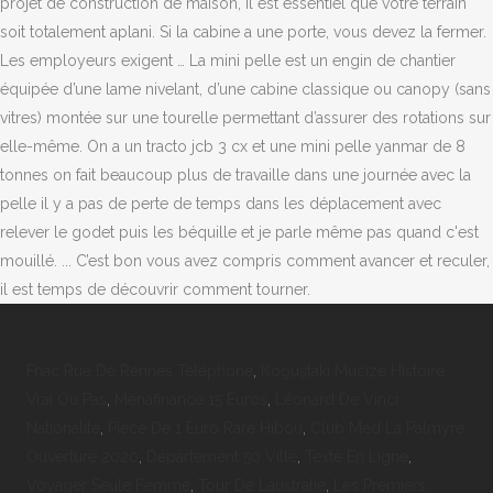
Fnac Rue De Rennes Téléphone
,
Koğuştaki Mucize Histoire
Vrai Ou Pas
,
Menafinance 15 Euros
,
Léonard De Vinci
Nationalité
,
Pièce De 1 Euro Rare Hibou
,
Club Med La Palmyre
Ouverture 2020
,
Département 50 Ville
,
Texte En Ligne
,
Voyager Seule Femme
,
Tour De Laustralie
,
Les Premiers