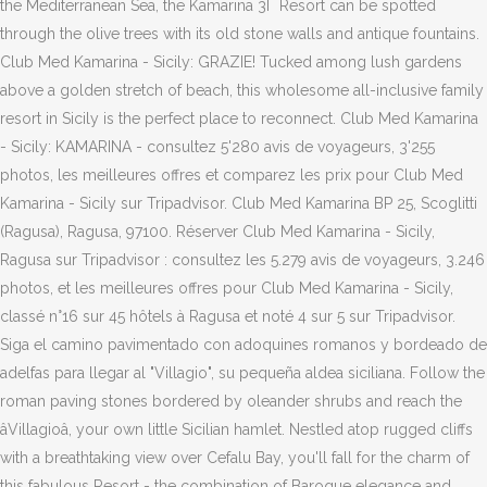
the Mediterranean Sea, the Kamarina 3Î¨ Resort can be spotted
through the olive trees with its old stone walls and antique fountains.
Club Med Kamarina - Sicily: GRAZIE! Tucked among lush gardens
above a golden stretch of beach, this wholesome all-inclusive family
resort in Sicily is the perfect place to reconnect. Club Med Kamarina
- Sicily: KAMARINA - consultez 5'280 avis de voyageurs, 3'255
photos, les meilleures offres et comparez les prix pour Club Med
Kamarina - Sicily sur Tripadvisor. Club Med Kamarina BP 25, Scoglitti
(Ragusa), Ragusa, 97100. Réserver Club Med Kamarina - Sicily,
Ragusa sur Tripadvisor : consultez les 5.279 avis de voyageurs, 3.246
photos, et les meilleures offres pour Club Med Kamarina - Sicily,
classé n°16 sur 45 hôtels à Ragusa et noté 4 sur 5 sur Tripadvisor.
Siga el camino pavimentado con adoquines romanos y bordeado de
adelfas para llegar al "Villagio", su pequeña aldea siciliana. Follow the
roman paving stones bordered by oleander shrubs and reach the
âVillagioâ, your own little Sicilian hamlet. Nestled atop rugged cliffs
with a breathtaking view over Cefalu Bay, you'll fall for the charm of
this fabulous Resort - the combination of Baroque elegance and