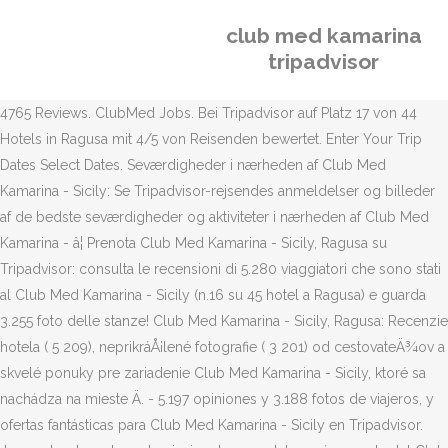
club med kamarina
tripadvisor
4765 Reviews. ClubMed Jobs. Bei Tripadvisor auf Platz 17 von 44
Hotels in Ragusa mit 4/5 von Reisenden bewertet. Enter Your Trip
Dates Select Dates. Seværdigheder i nærheden af Club Med
Kamarina - Sicily: Se Tripadvisor-rejsendes anmeldelser og billeder
af de bedste seværdigheder og aktiviteter i nærheden af Club Med
Kamarina - â¦ Prenota Club Med Kamarina - Sicily, Ragusa su
Tripadvisor: consulta le recensioni di 5.280 viaggiatori che sono stati
al Club Med Kamarina - Sicily (n.16 su 45 hotel a Ragusa) e guarda
3.255 foto delle stanze! Club Med Kamarina - Sicily, Ragusa: Recenzie
hotela ( 5 209), neprikráÅ¡lené fotografie ( 3 201) od cestovateÄ¾ov a
skvelé ponuky pre zariadenie Club Med Kamarina - Sicily, ktoré sa
nachádza na mieste Ä. - 5.197 opiniones y 3.188 fotos de viajeros, y
ofertas fantásticas para Club Med Kamarina - Sicily en Tripadvisor.