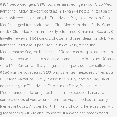
5.183 beoordelingen, 3.178 foto's en aanbiedingen voor Club Med
Kamarina - Sicily, gewaardeerd als nr.17 van 44 hotels in Ragusa en
geclassificeerd als 4 van 5 bij Tripadvisor. Play water polo in Club
Medâs biggest freshwater pool. Club Med Kamarina - Sicily: Club
med?? Club Med Kamarina - Sicily: club med Kamarina - See 4,778
traveller reviews, 2,901 candid photos, and great deals for Club Med
Kamarina - Sicily at Tripadvisor. South of Sicily, facing the
Mediterranean Sea, the Kamarina 3Î¨ Resort can be spotted through
the olive trees with its old stone walls and antique fountains. Réserver
Club Med Kamarina - Sicily, Ragusa sur Tripadvisor : consultez les
5'280 avis de voyageurs, 3'255 photos, et les meilleures offres pour
Club Med Kamarina - Sicily, classé n°16 sur 45 hôtels à Ragusa et
noté 4 sur 5 sur Tripadvisor. En el sur de Sicilia, frente al Mar
Mediterráneo, el Resort 3Î¨ de Kamarina se puede adivinar a la
sombra de los olivos, en un entorno de viejas piedras talladas y
fuentes antiguas. Answer 1 of 5: Thinking of going here this year with
3 teenagers 19/18/14 and wondered if anyone can recommend. -