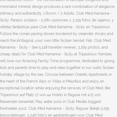
minimalist mineral design produces a rare combination of elegance,
intimacy and authenticity. 1 Room / 2 Adults. Club Med Kamarina -
Sicily: Paraíso siciliano - 5.280 opiniones y 3.255 fotos de viajeros, y
ofertas fantásticas para Club Med Kamarina - Sicily en Tripadvisor.
Follow the roman paving stones bordered by oleander shrubs and
reach the âVillagioâ, your own little Sicilian hamlet. Fab: Club Med
Kamarina - Sicily - See 5,148 traveller reviews, 3,169 photos, and
cheap deals for Club Med Kamarina - Sicily at Tripadvisor. Families
will love our Amazing Family Time programme, dedicated to giving
kids and parents time to play and relax together in our rustic Sicilian
holiday village by the sea. Choose between Chalets Apartments in
the heart of the French Alps or Villas in Mauritius and enjoy an
exceptional location while enjoying the services of Club Med. Bei
Tripadvisor auf Platz 17 von 44 Hotels in Ragusa mit 4/5 von
Reisenden bewertet. Play water polo in Club Medâs biggest
freshwater pool. Club Med Kamarina - Sicily, Ragusa: Bekijk 5.259
beoordelingen, 3.246 foto's en aanbiedingen voor Club Med