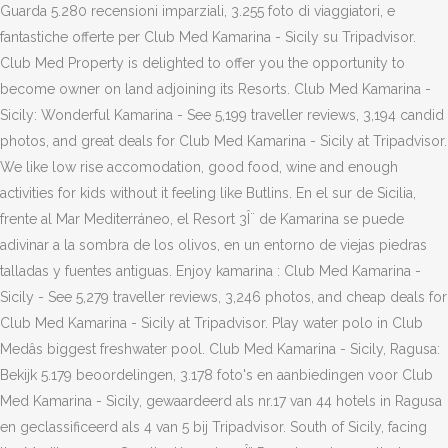
Guarda 5.280 recensioni imparziali, 3.255 foto di viaggiatori, e
fantastiche offerte per Club Med Kamarina - Sicily su Tripadvisor.
Club Med Property is delighted to offer you the opportunity to
become owner on land adjoining its Resorts. Club Med Kamarina -
Sicily: Wonderful Kamarina - See 5,199 traveller reviews, 3,194 candid
photos, and great deals for Club Med Kamarina - Sicily at Tripadvisor.
We like low rise accomodation, good food, wine and enough
activities for kids without it feeling like Butlins. En el sur de Sicilia,
frente al Mar Mediterráneo, el Resort 3Î¨ de Kamarina se puede
adivinar a la sombra de los olivos, en un entorno de viejas piedras
talladas y fuentes antiguas. Enjoy kamarina : Club Med Kamarina -
Sicily - See 5,279 traveller reviews, 3,246 photos, and cheap deals for
Club Med Kamarina - Sicily at Tripadvisor. Play water polo in Club
Medâs biggest freshwater pool. Club Med Kamarina - Sicily, Ragusa:
Bekijk 5.179 beoordelingen, 3.178 foto's en aanbiedingen voor Club
Med Kamarina - Sicily, gewaardeerd als nr.17 van 44 hotels in Ragusa
en geclassificeerd als 4 van 5 bij Tripadvisor. South of Sicily, facing