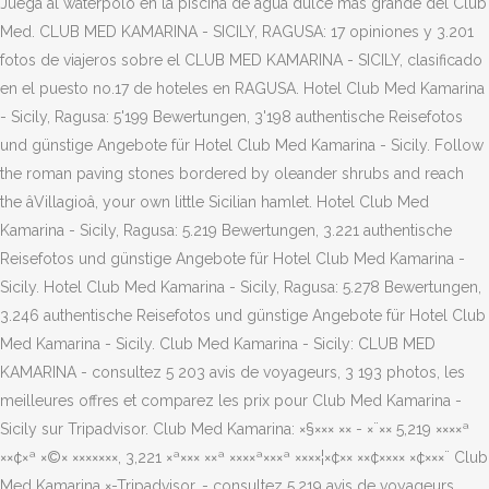
Juega al waterpolo en la piscina de agua dulce más grande del Club
Med. CLUB MED KAMARINA - SICILY, RAGUSA: 17 opiniones y 3.201
fotos de viajeros sobre el CLUB MED KAMARINA - SICILY, clasificado
en el puesto no.17 de hoteles en RAGUSA. Hotel Club Med Kamarina
- Sicily, Ragusa: 5'199 Bewertungen, 3'198 authentische Reisefotos
und günstige Angebote für Hotel Club Med Kamarina - Sicily. Follow
the roman paving stones bordered by oleander shrubs and reach
the âVillagioâ, your own little Sicilian hamlet. Hotel Club Med
Kamarina - Sicily, Ragusa: 5.219 Bewertungen, 3.221 authentische
Reisefotos und günstige Angebote für Hotel Club Med Kamarina -
Sicily. Hotel Club Med Kamarina - Sicily, Ragusa: 5.278 Bewertungen,
3.246 authentische Reisefotos und günstige Angebote für Hotel Club
Med Kamarina - Sicily. Club Med Kamarina - Sicily: CLUB MED
KAMARINA - consultez 5 203 avis de voyageurs, 3 193 photos, les
meilleures offres et comparez les prix pour Club Med Kamarina -
Sicily sur Tripadvisor. Club Med Kamarina: ×§××× ×× - ×¨×× 5,219 ××××ª
××¢×ª ×©× ×××××××, 3,221 ×ª××× ××ª ××××ª×××ª ××××¦×¢×× ××¢×××× ×¢×××¨ Club
Med Kamarina ×-Tripadvisor. - consultez 5.219 avis de voyageurs,