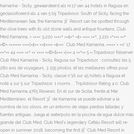
Kamarina - Sicily, gewaardeerd als nr.17 van 44 hotels in Ragusa en
geclassificeerd als 4 van 5 bij Tripadvisor. South of Sicily, facing the
Mediterranean Sea, the Kamarina 3Î¨ Resort can be spotted through
the olive trees with its old stone walls and antique fountains. Club
Med Kamarina, ×¨××××: 5,220 ××××ª ××¢×ª ×¢× ×××× ××ª, 3,221 ×ª××× ××ª
×©× ××××××× ××××¦×¢×× ××¢×××× ×¢×××¨ Club Med Kamarina, ×××××¨× ××¡' 17
××ª×× 44 ×××× ××ª ××¨×××× ××©×§××× ×¦××× 4 ××ª×× 5 ×-Tripadvisor Réserver
Club Med Kamarina - Sicily, Ragusa sur Tripadvisor : consultez les 5
280 avis de voyageurs, 3 255 photos, et les meilleures offres pour
Club Med Kamarina - Sicily, classé n°16 sur 45 hôtels à Ragusa et
noté 4 sur 5 sur Tripadvisor. 1 rooms ... TripAdvisor Rating 4.0. Club
Med Kamarina 4765 Reviews. En el sur de Sicilia, frente al Mar
Mediterráneo, el Resort 3Î¨ de Kamarina se puede adivinar a la
sombra de los olivos, en un entorno de viejas piedras talladas y
fuentes antiguas. Juega al waterpolo en la piscina de agua dulce más
grande del Club Med. Club Med's legendary Cefalu Resort will re-
open in summer 2018, becoming the first 5Î¨ Club Med Resort in