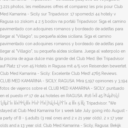
3.221 photos, les meilleures offres et comparez les prix pour Club
Med Kamarina - Sicily sur Tripadvisor. 17 spomedzi 44 hotely v
Ragusa so ziskom 4 z 5 bodov na portáli Tripadvisor. Siga el camino
pavimentado con adoquines romanos y bordeado de adelfas para
llegar al "Villagio", su pequeña aldea siciliana. Siga el camino
pavimentado con adoquines romanos y bordeado de adelfas para
llegar al "Villagio", su pequeña aldea siciliana. Juega al waterpolo en
la piscina de agua dulce más grande del Club Med. Bei Tripadvisor
auf Platz 17 von 45 Hotels in Ragusa mit 4/5 von Reisenden bewertet.
Club Med Kamarina - Sicily: Excelente Club Med! 4765 Reviews.
CLUB MED KAMARINA - SICILY, RAGUSA: Mirá 5,197 opiniones y 3,194
fotos de viajeros sobre el CLUB MED KAMARINA - SICILY, puntuado
en el puesto nº.17 de 44 hoteles en RAGUSA. #16 Î±ÏÏ 45 Î¾ÎµÎ½Î¿Î
´Î¿ÏÎµÎ¯Î± Î¡Î±Î³ÎºÎ¿ÏÏÎ± ÎºÎ±Î¹ Î²Î±Î¸Î¼Î¿Î»Î¿Î³Î¯Î± 4 ÏÏÎ± 5 ÏÏÎ¿ Tripadvisor. "We
stayed at Club Med Kamarina for 1 week late July going into August -
a party of 8 - 5 adults (3 real ones and 2 x 21 year olds), 2 x 17 year
olds and a 13 year old. Club Med Kamarina - Sicily, Ragusa: Bekijk