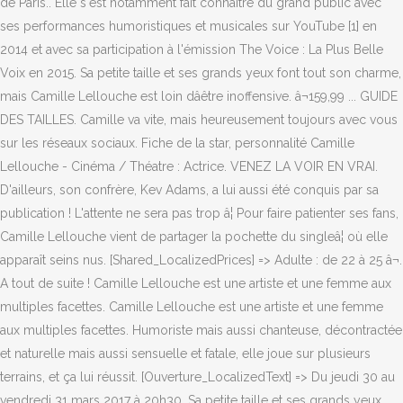
de Paris.. Elle s'est notamment fait connaître du grand public avec
ses performances humoristiques et musicales sur YouTube [1] en
2014 et avec sa participation à l'émission The Voice : La Plus Belle
Voix en 2015. Sa petite taille et ses grands yeux font tout son charme,
mais Camille Lellouche est loin dâêtre inoffensive. â¬159,99 ... GUIDE
DES TAILLES. Camille va vite, mais heureusement toujours avec vous
sur les réseaux sociaux. Fiche de la star, personnalité Camille
Lellouche - Cinéma / Théatre : Actrice. VENEZ LA VOIR EN VRAI.
D'ailleurs, son confrère, Kev Adams, a lui aussi été conquis par sa
publication ! L'attente ne sera pas trop â¦ Pour faire patienter ses fans,
Camille Lellouche vient de partager la pochette du singleâ¦ où elle
apparaît seins nus. [Shared_LocalizedPrices] => Adulte : de 22 à 25 â¬.
A tout de suite ! Camille Lellouche est une artiste et une femme aux
multiples facettes. Camille Lellouche est une artiste et une femme
aux multiples facettes. Humoriste mais aussi chanteuse, décontractée
et naturelle mais aussi sensuelle et fatale, elle joue sur plusieurs
terrains, et ça lui réussit. [Ouverture_LocalizedText] => Du jeudi 30 au
vendredi 31 mars 2017 à 20h30. Sa petite taille et ses grands yeux