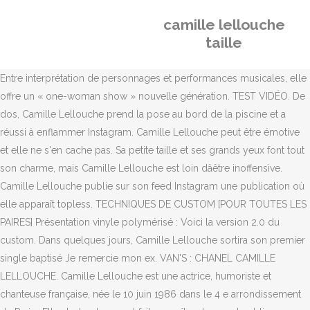
camille lellouche
taille
Entre interprétation de personnages et performances musicales, elle
offre un « one-woman show » nouvelle génération. TEST VIDÉO. De
dos, Camille Lellouche prend la pose au bord de la piscine et a
réussi à enflammer Instagram. Camille Lellouche peut être émotive
et elle ne s'en cache pas. Sa petite taille et ses grands yeux font tout
son charme, mais Camille Lellouche est loin dâêtre inoffensive.
Camille Lellouche publie sur son feed Instagram une publication où
elle apparaît topless. TECHNIQUES DE CUSTOM [POUR TOUTES LES
PAIRES] Présentation vinyle polymérisé : Voici la version 2.0 du
custom. Dans quelques jours, Camille Lellouche sortira son premier
single baptisé Je remercie mon ex. VAN'S : CHANEL CAMILLE
LELLOUCHE. Camille Lellouche est une actrice, humoriste et
chanteuse française, née le 10 juin 1986 dans le 4 e arrondissement