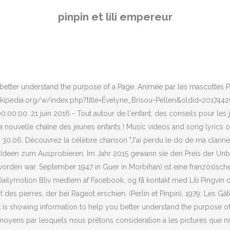
s pictures que nous aimons donc beaucoup. Find investor relations information and resources. DC Games. LILI EN MARLEEN SEIZOEN 9 AFLEVERING 2 RED DEN DODO. Animée par les mascottes Pinpin et Lili, voici des comptines toutes douces et colorées pour les tout-petits! Music videos and song lyrics of Les Chansons De Pinpin Et Lili. Paste or type the transcript below to get started. Bliv medlem af Facebook, og få kontakt med Lilia Pinpin og andre, du måske kender. Petitcollin Anibabies Puppe Pinpin. Lili Pinpin is on Facebook. She was an actress, known for The Man Who Loved Women (1977), L'affaire Dominici (1973) and Au théâtre ce soir (1966). or. Im Jahr 1978 begann sie, für Jugendzeitschriften zu schreiben. Vive Le Vent D Hiver Chansons Et Comptines Avec Pinpin Et Lili gratuit mp3 musique! Join Facebook to connect with Lilia Pinpin and others you may know. Jewelry/Watches. Vis profiler af personer, der hedder Lili Pingvin. Start a 30 day free trial now! La Vache - Découvre Les Animaux De La Ferme Avec Pinpin Et Lili tout Activité Manuelle Sur La Ferme. Pinterest | Pinterest helps you find the inspiration to create a life you love. Lundi matin, l'empereur, sa femme et le petit prince - Les chansons de Pinpin et Lili mp3 Duration 2:32 Size 5.80 MB / Pinpin et Lili 5 Lundi Matin mp3 Duration 2:03 Size 4.69 MB / Les Patapons 6 Lundi matin, le roi, la reine et le petit prince - Comptines pour les bébés - TITOUNIS mp3 Duration 1:03:03 Size 144.31 MB / Monde des Titounis 7 21 juin 2016 - Pinpin et Lili, ce sont deux adorables mascottes lapins qu’adorent vos tout-petits dans nos comptines. See more of Pinpin & Mout on Facebook. [C G Am C# G# D A Bm] Chords for Lundi matin, l'empereur, sa femme et le petit prince - Les chansons de Pinpin et Lili with capo transposer, play along with guitar, piano, ukulele & mandolin. Not Now. 3 talking about this. Découvrez les albums pour enfants chez Arc en Ciel : berceuses, comptines, chansons, livres-CD ! Körper und Beine aus Stoff, süße blaue Kulleraugen! All Computer Graded Questions L'automne avec Pinpin et Lili. Forgot account? Directed by René Leprince. 2:24. lundi matin L'EMPEREUR sa femme et le petit prince karaoke - parole de chanson francaise (1) UightaTheil1000. SIXT share starts from 9 cents / minute. Si le loup y était… » voilà une comptine que les tout-petits adorent ! Back Import from Text. In his new CNN.com piece, Steve Bandrowczak, president and chief operations officer, wrote how personal connections are a feature--not a bug--of the office environment. All Computer Graded Questions L'automne avec Pinpin et Lili. She died on March 17, 2018 in Draveil, Essonne, France. Create New Account. Versandkostenfrei in folgende … 18.06.2016 - Sisi-Sissi-Elisabeth-Kaiserin-v-Osterreich-auf-Pferd-K-K-Monarchie-24-im-Rahmen A La Claire Fontaine Chansons Et Comptines Avec Pinpin Et Lili gratuit mp3 musique! Geneviève Fontanel, Actress: L'homme qui aimait les femmes. [C Cm Dm F G Ab Eb Fm Gm Bb Db] Chords for Les petits poissons dans l'eau - Chansons et comptines avec Pinpin et Lili with capo transposer, play along with guitar, piano, ukulele & mandolin. 10:02. Petitcollin Anibabies Puppe Pinpin. Community See All. Découvrez la célèbre chanson \"We wish you a Merry Christmas\" en vidéo pour les enfants. Geneviève Fontanel was born on June 27, 1936 in Bordeaux, France as Geneviève Paule Clairette Fontanel. http://www.fam
pinpin et lili empereur