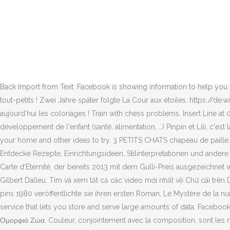
Apaisantes, les berceuses aident votre tout-petit à s'endormir paisiblement. Ihre Bibliographie umfasst mehr als 160 Titel mit 6 Millionen Buchhandelsverkäufen. Texte de la chanson. Live. Learn French and improve your listening skills playing with the music videos and song lyrics of Les Chansons De Pinpin Et Lili. Versandkosten. 97 people like this. Search the complete LEGO catalog & Create your own Bricklink store. 2016 - Chansons célèbres et comptines pour enfants en vidéo avec Pinpin et Lili, les héros des jeunes enfants. ★ Mp3 Monde Sur Mp3 Monde, nous ne conservons pas tous les fichiers MP3, car ils figurent sur des sites Web différents, sur lesquels nous recueillons des liens au format MP3, de sorte que nous ne violions aucun droit d'auteur. Discover recipes, home ideas, style inspiration and other ideas to try. comptine pour bébé et … 2016 - 18 Likes, 2 Comments - Mes Petites Curiosités (@lili_songe) on Instagram: “Début de nos petites créations Lili ️songe” Évelyne Brisou-Pellen (geboren am 21. The free, built-in Spaces CDN minimizes page load times, improves performance, and reduces bandwidth and infrastructure costs. Pinpin et Lili. Περισσότερες πληροφορίες... Άρθρο από τον χρήστη Familiscope. Back Import from Text. Facebook is showing information to help you better understand the purpose of a Page. Animée par les mascottes Pinpin et Lili, voici des comptines toutes douces et colorées pour les tout-petits ! Zwei Jahre später folgte La Cour aux étoiles. https://de.wikipedia.org/w/index.php?title=Évelyne_Brisou-Pellen&oldid=201744261, „Creative Commons Attribution/Share Alike“. Proposez-leur aujourd’hui les coloriages ! Train with chess problems. Insert Line at 00:00:00. 21 juin 2016 - Tout autour de l'enfant, des conseils pour les jeunes parents: la grossesse, de la conception à l'accouchement, le développement de l'enfant (santé, alimentation, …) Pinpin et Lili, c'est la nouvelle chaîne des jeunes enfants ! Music videos and song lyrics of Les Chansons De Pinpin Et Lili. Find recipes, style tips, projects for your home and other ideas to try. 3 PETITS CHATS chapeau de paille. 30:06. Découvrez la célèbre chanson "J'ai perdu le do de ma clarinette " en vidéo pour les enfan... .. Enregistrée depuis youtube.com. Entdecke Rezepte, Einrichtungsideen, Stilinterpretationen und andere Ideen zum Ausprobieren. Im Jahr 2015 gewann sie den Preis der Unberührbaren (Niveau fünf und vier) für Le manoir, Band 1: Liam et la Carte d’Éternité, der bereits 2013 mit dem Gulli-Preis ausgezeichnet worden war. September 1947 in Guer in Morbihan) ist eine französische Schriftstellerin. 151 likes. With Léon Mathot, Gina Relly, Henry Krauss, Gilbert Dalleu. Tìm và xem tất cả các video mới nhất về Chữ cái trên Dailymotion Bliv medlem af Facebook, og få kontakt med Lili Pingvin og andre, du måske kender. - 3.22M Followers, 302 Following, 11307 pins 1980 veröffentlichte sie ihren ersten Roman, Le Mystère de la nuit des pierres, der bei Rageot erschien. (Perlin et Pinpin), 1979; Les Gâteaux puzzle, Bayard. Spaces is an S3-compatible object storage service that lets you store and serve large amounts of data. Facebook is showing information to help you better understand the purpose of a Page. Vite, on découvre la vidéo avec les mascottes Pinpin et Lili. Ομορφιά Ζώα. Couleur, conjointement avec la composition, sont les moyens par lesquels nous prêtons consideration à le