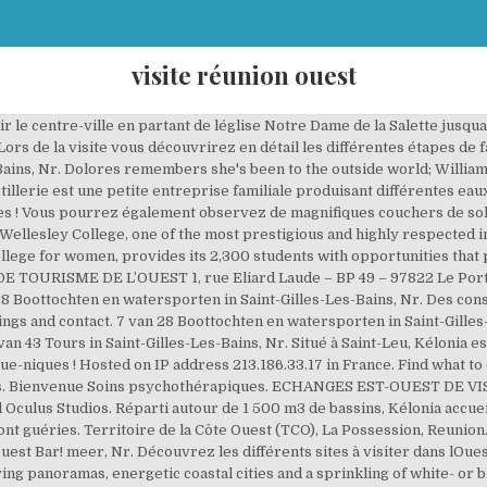
visite réunion ouest
universe and only you can stop them! Découvrez notre nouvelle assurance Multirisque Extension Covid : une assurance complète qui couvre les risques habituels ainsi que ceux liés au COVID19 (ou à toute autre épidémie). Type. Monday, 5 October 2020 12:30 - 14:00, MERCURE GRENOBLE CENTRE PRESIDENT . Get directions, reviews and information for Reunion Specialists in Pico Rivera, CA. Nous sommes à votre écoute du Lundi-Vendredi 9h-13h. Ce superbe jardin de 2,5 hectares, situé au cur de Saint-Gilles-les-Bains, regroupe plus de 700 espèces de plantes différentes. Restart Your Engines: Are you getting back into the office and want to make sure things run smoothly? La plage de Boucan-Canot est très appréciée pour la biodiversité marine présent dans la zone de baignade. Windguru weather forecast for Reunion - Indian Ocean - La Reunion. No sign ups or downloads required, simply generate your unique link and share it with all participants. It is delicious & healthy! Also, you won't be able to phase in until you go around and jump down to the ledge where you found the hatchling in the first place. Vous débutez la randonnée et vous cherchez des balades faciles dans l’ouest de La Réunion ? Saint-Gilles est souvent considéré comme le « Saint-Tropez » de La Réunion. Attention Mac Users: The macOS 11 Big Sur was released on Thursday November 12, 2020. La Clinique Les Flamboyants : Un projet de soins innovant. Remplissez notre formulaire "obtenir un devis". 4 van 6 Nachtleven in Saint-Gilles-Les-Bains, Nr. English Language. Fascinant et paisible, une petite visite vous permettra de découvrir les tombes de matelots naufragés, danciennes familles de Saint-Paul et de personnages célèbres tels que le pirate La Buse et les poètes Eugène Dayot et Leconte Delisle. Nous avons ce qu’il vous faut ! Port Réunion Ouest from Mapcarta, the free map. Agenda – Réunion amicale | RC Bruxelles-Ouest ... Réunion amicale Que faire sur l'île de La Réunion, "l'Île intense" ? Le cirque de Mafate étant assez difficile d’accès, si vous n’avez pas prévu de vous y rendre pendant votre séjour, la vue depuis le Piton Maïdo est une bonne alternative pour découvrir le cirque sous une autre perspective. Centre Hospitalier Ouest Reunion, Saint-Paul, Réunion. A proximité, vous trouverez des bars, restaurants, boites de nuit, etc... La plage de la Saline-les-Bains, bordée par les filaos, est idéale pour les familles. His or her task would be to provide company-wide direction in the areas of technology, policy and services, and ensure that WACREN has an effective and efficient technological infrastructure for current operations and future development. 19 van 28 Boottochten en watersporten in Saint-Gilles-Les-Bains, Nr. Dans un environnement calme et luxuriant à 10 min des plages, venez vous ressourcer dans des logements confortables tout en bois classés 3 épis par les Gîtes de France. See traffic statistics for more information.. Deze versie van onze website is gericht aan mensen die Nederlands spreken in Nederland. A la fin de la visite, vous pourrez acheter les produits de la distillerie dans la boutique. Ce centre a pour but de sensibiliser les touristes et les locaux à lenvironnement. We would like to show you a description here but the site won’t allow us. Destination Île de la Réunion vous emmène aujourd'hui sur la cote SUD - OUEST de la Réunion ente Étang salé les bain et Saint Leu. Ce musée créé en 1991 vous explique les différentes techniques industrielles de la fabrication du sucre de canne. Découvrez une ambiance différente du reste de lîle sur cette « French Riviera » réunionnaise. Visit NASA's launch complex, the astronaut hall of fame, or see a rocket launch all just an hour from Orlando at Kennedy Space Center. Au cours du 19e siècle, lîle qui cultivait jusquici le café décida de se lancer dans la culture de la canne à sucre. Things to Do in Reunion Island, Africa: See Tripadvisor's 212,989 traveler reviews and photos of Reunion Island tourist attractions. Le Port is a commune in the French overseas department of Réunion. 12 van 15 dingen om te doen in Saint-Gilles-Les-Bains, Nr. Special wind and weather forecast for windsurfing, kitesurfing and other wind related sports. If you’re … Une sélection exigeante des meilleures expériences de 