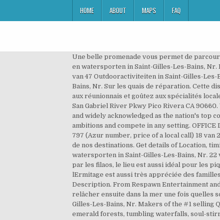
HOME
ABOUT
MAPS
FAQ
Une belle promenade vous permet de parcourir le centre-ville en partant de léglise Notre Dame de la Salette jusquau petit port de plaisance. 4 van 28 Boottochten en watersporten in Saint-Gilles-Les-Bains, Nr. Lors de la visite vous découvrirez en détail les différentes étapes de fabrication. The apartment has marble floors. 1 van 47 Outdooractiviteiten in Saint-Gilles-Les-Bains, Nr. Dolores remembers she's been to the outside world; William makes a … 1 van 5 Shoppen in Saint-Gilles-Les-Bains, Nr. Sur les quais de réparation. Cette distillerie est une petite entreprise familiale produisant différentes eaux de vie à base de fruits tropicaux. Mêlez-vous aux réunionnais et goûtez aux spécialités locales ! Vous pourrez également observez de magnifiques couchers de soleil depuis la plage. Reunion Specialists 3629 San Gabriel River Pkwy Pico Rivera CA 90660. Wellesley College, one of the most prestigious and highly respected institutions of higher education in the country and widely acknowledged as the nation's top college for women, provides its 2,300 students with opportunities that prepare them to realize their own highest ambitions and compete in any setting. OFFICE DE TOURISME DE L’OUEST 1, rue Eliard Laude – BP 49 – 97822 Le Port Cedex accueil@ouest-lareunion.com 0810 797 797 (Azur number, price of a local call) 18 van 28 Boottochten en watersporten in Saint-Gilles-Les-Bains, Nr. Des conseillères dédiées et spécialisées sur chacune de nos destinations. Get details of Location, timings and contact. 7 van 28 Boottochten en watersporten in Saint-Gilles-Les-Bains, Nr. 8 van 28 Boottochten en watersporten in Saint-Gilles-Les-Bains, Nr. 22 van 43 Tours in Saint-Gilles-Les-Bains, Nr. Situé à Saint-Leu, Kélonia est un observatoire des tortues marines. Bordée par les filaos, le lieu est aussi idéal pour les pique-niques ! Hosted on IP address 213.186.33.17 in France. Find what to do today or anytime in December. La plage de lErmitage est aussi très appréciée des familles. Bienvenue Soins psychothérapiques. ECHANGES EST-OUEST DE VISITES Date(s) 1956-02-13 (Creation) Description. From Respawn Entertainment and Oculus Studios. Réparti autour de 1 500 m3 de bassins, Kélonia accueille les tortues blessées ou malades, pour les relâcher ensuite dans la mer une fois quelles sont guéries. Territoire de la Côte Ouest (TCO), La Possession, Reunion. Rights. 3 van 15 dingen om te doen in Saint-Gilles-Les-Bains, Nr. Makers of the #1 selling Quest Bar! meer, Nr. Découvrez les différents sites à visiter dans lOuest de La Réunion. Expect awesome mountains, emerald forests, tumbling waterfalls, soul-stirring panoramas, energetic coastal cities and a sprinkling of white- or black-sand beaches – not to mention the formidable Piton de la Fournaise, one of the world's most accessible active volcanoes. A new mysterious enemy threatens to tear apart the 