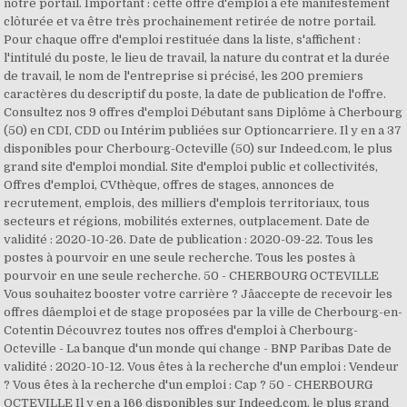
notre portail. Important : cette offre d'emploi a été manifestement
clôturée et va être très prochainement retirée de notre portail.
Pour chaque offre d'emploi restituée dans la liste, s'affichent :
l'intitulé du poste, le lieu de travail, la nature du contrat et la durée
de travail, le nom de l'entreprise si précisé, les 200 premiers
caractères du descriptif du poste, la date de publication de l'offre.
Consultez nos 9 offres d'emploi Débutant sans Diplôme à Cherbourg
(50) en CDI, CDD ou Intérim publiées sur Optioncarriere. Il y en a 37
disponibles pour Cherbourg-Octeville (50) sur Indeed.com, le plus
grand site d'emploi mondial. Site d'emploi public et collectivités,
Offres d'emploi, CVthèque, offres de stages, annonces de
recrutement, emplois, des milliers d'emplois territoriaux, tous
secteurs et régions, mobilités externes, outplacement. Date de
validité : 2020-10-26. Date de publication : 2020-09-22. Tous les
postes à pourvoir en une seule recherche. Tous les postes à
pourvoir en une seule recherche. 50 - CHERBOURG OCTEVILLE
Vous souhaitez booster votre carrière ? Jâaccepte de recevoir les
offres dâemploi et de stage proposées par la ville de Cherbourg-en-
Cotentin Découvrez toutes nos offres d'emploi à Cherbourg-
Octeville - La banque d'un monde qui change - BNP Paribas Date de
validité : 2020-10-12. Vous êtes à la recherche d'un emploi : Vendeur
? Vous êtes à la recherche d'un emploi : Cap ? 50 - CHERBOURG
OCTEVILLE Il y en a 166 disponibles sur Indeed.com, le plus grand