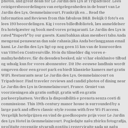
photos, and great deals for Le Jardin des Lys at Tripadvisor. Lees
reizigersbeoordelingen van eetgelegenheden in de buurt van Le
Jardin des Lys, Gemmelaincourt, Frankrijk en … Read the
Information and Reviews from this fabulous B&B. Bekijk 0 foto's en
lees 193 beoordelingen. Kig i vores billedbibliotek, læs anmeldelser
fra hotelgæster og book med vores prisgaranti. Le Jardin des Lys is
rated "Superb" by our guests. Kami bahkan akan memberi tahu Anda
mengenai penawaran dan sale rahasia jika Anda berlangganan email
kami. Le Jardin des Lys ligt op nog geen 15 km van de kuuroorden
van Vittel en Contrexéville. Hvis du tilmelder dig vores e-
mailnyhedsbrev, får du desuden besked, når vi har eksklusive tilbud
og udsalg kun for vores abonnenter. Dit 19e-eeuwse landhuis wordt
omgeven door een groot park en biedt klassieke kamers met gratis
WiFi. Restaurants near Le Jardin des Lys, Gemmelaincourt on
Tripadvisor: Find traveler reviews and candid photos of dining near
Le Jardin des Lys in Gemmelaincourt, France. Geniet van
voorzieningen als gratis ontbijt, gratis wifi en gratis
parkeerplaatsen. Verifica la disponibilità e prenota senza costi di
commissione. This 19th-century manor house is surrounded by a
large park and offers classic-style rooms with free Wi-Fi access.
Vergelijk hotelprijzen en vind de goedkoopste prijs voor Le Jardin
des Lys Hotel in Gemmelaincourt. Pogledajte našu zbirku fotografija,
pročitajte recenzije stvarnih gostiju i rezervirajte sada uz našu