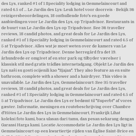
des Lys, ranked #1 of 1 Speciality lodging in Gemmelaincourt and
rated 4.5 of … Le Jardin des Lys: Leuk hotel voor doorreis - Bekijk 36
reizigersbeoordelingen, 18 onthullende foto's en goede
aanbiedingen voor Le Jardin des Lys, op Tripadvisor. Restaurants in
de buurt van Le Jardin des Lys op Tripadvisor. See 36 traveller
reviews, 18 candid photos, and great deals for Le Jardin des Lys,
ranked #1 of 1 Speciality lodging in Gemmelaincourt and rated 4.5 of
5 at Tripadvisor. Alles wat je moet weten over de kamers van Le
Jardin des Lys op Tripadvisor. Denne herregård fra det 19.
århundrede er omgivet af en stor park og tilbyder værelser i
klassisk stil med gratis trådløs internetadgang. Objekt Le Jardin des
Lys naši su gosti ocijenili kao "Sjajan". They also feature an en suite
bathroom, complete with a shower and a hairdryer. This video is
unavailable. Le Jardin des Lys, Gemmelaincourt: See 35 traveller
reviews, 18 candid photos, and great deals for Le Jardin des Lys,
ranked #1 of 1 Speciality lodging in Gemmelaincourt and rated 4.5 of
5 at Tripadvisor. Le Jardin des Lys er bedømt til "Superbt" af vores
gæster. Informatie, meningen en routebeschrijving over Chambre
d'Hôtes Le Jardin des Lys in Gemmelaincourt, Frankrijk Lihat
koleksi foto kami, baca ulasan dari tamu, dan pesan sekarang dengan
Garansi Harga kami. Locatie Accommodatie Le Jardin des Lys ligt in
Gemmelaincourt op een kwartiertje rijden van Église Saint-Brice en