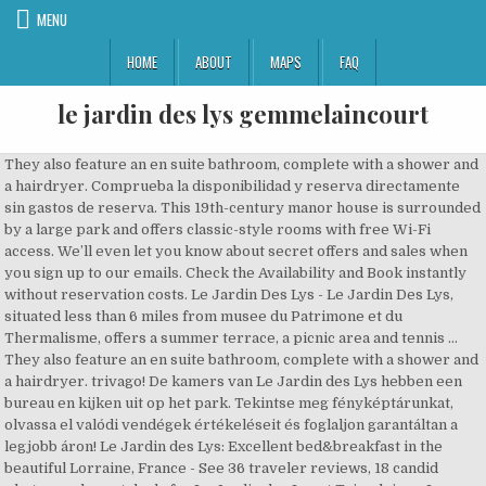
MENU
HOME
ABOUT
MAPS
FAQ
le jardin des lys gemmelaincourt
They also feature an en suite bathroom, complete with a shower and
a hairdryer. Comprueba la disponibilidad y reserva directamente
sin gastos de reserva. This 19th-century manor house is surrounded
by a large park and offers classic-style rooms with free Wi-Fi
access. We’ll even let you know about secret offers and sales when
you sign up to our emails. Check the Availability and Book instantly
without reservation costs. Le Jardin Des Lys - Le Jardin Des Lys,
situated less than 6 miles from musee du Patrimone et du
Thermalisme, offers a summer terrace, a picnic area and tennis …
They also feature an en suite bathroom, complete with a shower and
a hairdryer. trivago! De kamers van Le Jardin des Lys hebben een
bureau en kijken uit op het park. Tekintse meg fényképtárunkat,
olvassa el valódi vendégek értékeléseit és foglaljon garantáltan a
legjobb áron! Le Jardin des Lys: Excellent bed&breakfast in the
beautiful Lorraine, France - See 36 traveler reviews, 18 candid