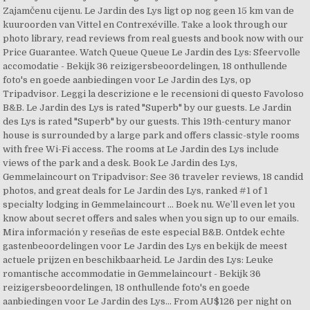
Zajamčenu cijenu. Le Jardin des Lys ligt op nog geen 15 km van de
kuuroorden van Vittel en Contrexéville. Take a look through our
photo library, read reviews from real guests and book now with our
Price Guarantee. Watch Queue Queue Le Jardin des Lys: Sfeervolle
accomodatie - Bekijk 36 reizigersbeoordelingen, 18 onthullende
foto's en goede aanbiedingen voor Le Jardin des Lys, op
Tripadvisor. Leggi la descrizione e le recensioni di questo Favoloso
B&B. Le Jardin des Lys is rated "Superb" by our guests. Le Jardin
des Lys is rated "Superb" by our guests. This 19th-century manor
house is surrounded by a large park and offers classic-style rooms
with free Wi-Fi access. The rooms at Le Jardin des Lys include
views of the park and a desk. Book Le Jardin des Lys,
Gemmelaincourt on Tripadvisor: See 36 traveler reviews, 18 candid
photos, and great deals for Le Jardin des Lys, ranked #1 of 1
specialty lodging in Gemmelaincourt … Boek nu. We’ll even let you
know about secret offers and sales when you sign up to our emails.
Mira información y reseñas de este especial B&B. Ontdek echte
gastenbeoordelingen voor Le Jardin des Lys en bekijk de meest
actuele prijzen en beschikbaarheid. Le Jardin des Lys: Leuke
romantische accommodatie in Gemmelaincourt - Bekijk 36
reizigersbeoordelingen, 18 onthullende foto's en goede
aanbiedingen voor Le Jardin des Lys… From AU$126 per night on