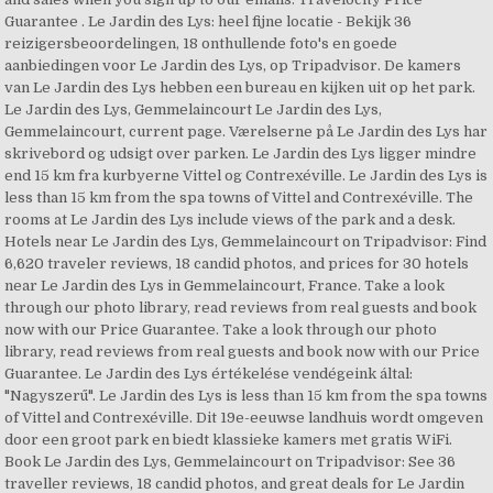
Guarantee . Le Jardin des Lys: heel fijne locatie - Bekijk 36
reizigersbeoordelingen, 18 onthullende foto's en goede
aanbiedingen voor Le Jardin des Lys, op Tripadvisor. De kamers
van Le Jardin des Lys hebben een bureau en kijken uit op het park.
Le Jardin des Lys, Gemmelaincourt Le Jardin des Lys,
Gemmelaincourt, current page. Værelserne på Le Jardin des Lys har
skrivebord og udsigt over parken. Le Jardin des Lys ligger mindre
end 15 km fra kurbyerne Vittel og Contrexéville. Le Jardin des Lys is
less than 15 km from the spa towns of Vittel and Contrexéville. The
rooms at Le Jardin des Lys include views of the park and a desk.
Hotels near Le Jardin des Lys, Gemmelaincourt on Tripadvisor: Find
6,620 traveler reviews, 18 candid photos, and prices for 30 hotels
near Le Jardin des Lys in Gemmelaincourt, France. Take a look
through our photo library, read reviews from real guests and book
now with our Price Guarantee. Take a look through our photo
library, read reviews from real guests and book now with our Price
Guarantee. Le Jardin des Lys értékelése vendégeink által:
"Nagyszerű". Le Jardin des Lys is less than 15 km from the spa towns
of Vittel and Contrexéville. Dit 19e-eeuwse landhuis wordt omgeven
door een groot park en biedt klassieke kamers met gratis WiFi.
Book Le Jardin des Lys, Gemmelaincourt on Tripadvisor: See 36
traveller reviews, 18 candid photos, and great deals for Le Jardin