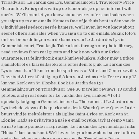
Tripadvisor: Le Jardin des Lys, Gemmelaincourt. Travelocity Price
Guarantee . Er is gratis wifi op de kamer als je op het internet wilt
surfen. We’ll even let you know about secret offers and sales when
you sign up to our emails. Kamers Doe of je thuis bent in één van de
3 individueel gedecoreerde kamers. We’ll even let you know about
secret offers and sales when you sign up to our emails. Bekijk foto's
en lees beoordelingen van de kamers van Le Jardin des Lys in
Gemmelaincourt, Frankrijk. Take a look through our photo library,
read reviews from real guests and book now with our Price
Guarantee. Ha feliratkozik email-hírlevelünkre, akkor még a titkos
ajánlatokról és kiárusításokról is értesíteni fogjuk. Le Jardin des
Lys is less than 15 km from the spa towns of Vittel and Contrexéville.
Deze bed & breakfast ligt op 9,3 km van Jardins de la Terre en op 12
km van Kerk van St. Elophe. Book Le Jardin des Lys,
Gemmelaincourt on Tripadvisor: See 36 traveler reviews, 18 candid
photos, and great deals for Le Jardin des Lys, ranked #1 of 1
specialty lodging in Gemmelaincourt … The rooms at Le Jardin des
Lys include views of the park and a desk. Watch Queue Queue. In de
buurt vind je trekpleisters als Église Saint-Brice en Kerk van St.
Elophe. Kada se prijavite za naše e-mail poruke, javljat ćemo vam i
za naše tajne ponude i rasprodaje. Le Jardin des Lys mendapat nilai
"Hebat" dari tamu kami. We’ll even let you know about secret offers
and sales when you sign up to our emails. Travelocity Price