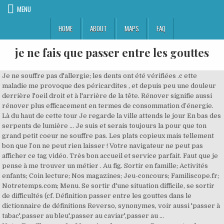
MENU
HOME
ABOUT
MAPS
FAQ
je ne fais que passer entre les gouttes
Je ne souffre pas d'allergie; les dents ont été vérifiées .c ette maladie me provoque des péricardites , et depuis peu une douleur derrière l'oeil droit et à l'arrière de la tête. Rénover signifie aussi rénover plus efficacement en termes de consommation d’énergie. Là du haut de cette tour Je regarde la ville attends le jour En bas des serpents de lumière ... Je suis et serais toujours la pour que ton grand petit coeur ne souffre pas. Les plats copieux mais tellement bon que l’on ne peut rien laisser ! Votre navigateur ne peut pas afficher ce tag vidéo. Très bon accueil et service parfait. Faut que je pense à me trouver un métier . Au fig. Sortir en famille; Activités enfants; Coin lecture; Nos magazines; Jeu-concours; Familiscope.fr; Notretemps.com; Menu. Se sortir d'une situation difficile, se sortir de difficultés (cf. Définition passer entre les gouttes dans le dictionnaire de définitions Reverso, synonymes, voir aussi 'passer à tabac',passer au bleu',passer au caviar',passer au … NotreFamille.com - Le Magazine des mamans. Passer entre les gouttes . Il déclenche la bagarre et il passe entre les gouttes, encore une fois. Elles ne font que travailler. Vite, vite avant l’orage, rouler sur les chemins de campagne, rentrer les bras chargés d’un bouquet de graminées, et vous envoyer des brassées de pensées au parfum de l’été, avant de regagner la ville. A l'école on les appelle les inséparables. Passer entre les gouttes de pluie. Super ,j ai cherche toute l apres midi d hier ,,l ordi de mon fils pas d ali ,,celui de ma femme (portable )oui ,,la j ai fait "msg aliexpress"super ca s est ouvert ,,la l aide est top ,,tous les sites " d aide "ne m avaient rien apporte (je suis nullard en ordi )mais les coms le disaient ,,insoluble ,,merci encore je revis ! Passer entre les gouttes. Je fais comme je peux ! Les champs marqués d'un astérisque sont obligatoires. Exemples : Il ne pense qu’à ça ! Grâce au traitement, la douleur disparaît en quelques heures et la crise de goutte se résout. Cette pensée me fait pâlir, je le sens bien aux picotements qui envahissent mon visage mal rasé. Discover the restaurant A LA COURONNE in Scherwiller: pictures, reviews, the menu and online booking in one clickA LA COURONNE - French Alsatian Region-tied - Bas-Rhin Scherwiller 67750 Il leur suffit d’envoyer quelqu’un d’autre à ma place récolter l’argent.” avant il ne le faisait pas. Tellement bien soignée la pose on se prendrait pour elle . Expression suivante : Porter la guigne Je fais que passer ma route . Matthieu préparait les sandwichs pendant que les garçons et moi faisions un tour dans Pontcharra... Fenêtre météo Ok, on ne va pas se priver ! » En outre, il arrive assez souvent que la journée soit plus belle que prévu. Ontdek het restaurant SEOUL in Elsene: foto's, beoordelingen, menu's en reserveer in één klikSEOUL - Aziatische Koreaanse - Brussel ELSENE 1050 Recevez nos newsletters. cela fait quelques jours que je remarque que mon chat va à sa litière quasiment toutes les 5 à 10 minutes et en ressort presque aussitot et se leche le sexe. L'expression "passer entre les gouttes" est à prendre au sens figuré et signifie que l'on échappe de justesse à une situation inconfortable. Je ne suis pas le plus intelligent, mais je pense que je fais mon métier consciencieusement. Se faufiler sous une averse. Je n aurais rien contre si Puisieux n avait pas eu le chic pour passer entre les gouttes pendant si longtemps. En savoir plus sur notre politique de confidentialité. Malgré les vents contraires, tout est, pour l’heure, maintenu ce week-end du 23 au 25 octobre 2020. Matthieu préparait les sandwichs pendant que les garçons et moi faisions un tour dans Pontcharra... Contacter l'auteur; Envoyer à un ami; S'abonner; Je fais comme je peux ! Seulement quelques retards et pas d'annulations mais la journée s'est finie tard ! citations Citations Citations en images Citations et pensées de sagesse « La vie, ce n’est pas d’attendre que l’orage passe, c’est d’apprendre à danser sous la pluie. Je vous laisse découvrir les photos, aussi bon que beau ! Les solutions pour ELLE PASSE ENTRE LES GOUTTES de mots fléchés et mots croisés. Mais l'école de la rue comme les autres j'ai séché . I, 2: reconnaissable: Un géomètre vous démontre qu'entre un cercle et une tangente vous pouvez faire passer une infinité de lignes courbes, mais que vous n'en pouvez faire passer une droite : VOLTAIRE: L'h. 2. La traduction du verbe faire en contexte Lorsque l'on marche sous la pluie, il est impossible de ne pas être mouillé. Elles ne font pas autre chose. Mais les chiffres montrent que les gens réagissent différemment. ... je veux suivre les réponses Non, ça ne m'intéresse pas. Je sais que 1 litre = 1000ml. Je vous laisse découvrir les photos, aussi bon que beau ! Définition du mot passer_entre_les_gouttes dans le dictionnaire Mediadico. Très bon accueil et service parfait. ... hier je crois que les gouttes n'ont pas arrêté !!! ... mais il ne faudrait pas que les averses soient trop fortes. Évadé belle . Ils sont tout le temps ensemble. Je fais que passer ma route Pas vu celle tracée Passer entre les gouttes Évadé belle. Le paquet de mesures pour le secteur agricole fait la part belle au local et au bio. Je ne bois que de l’eau. Lorsque l'on marche sous la pluie, il est impossible de ne pas être mouillé. je fais que passer entre les gouttes. L'Espagnole Garbine Muguruza, 16e mondiale, s'est qualifiée mardi pour le 2e tour de l'US Open sous le toit fermé du court Louis-Armstrong aux dépens de la Japonaise Nao Hibino (78e) 6-4, 6-4. scène de bord de mer. passer_entre_les_gouttes. L’amitié entre les personnes - Ils prennent le même chemin pour rentrer à la maison. Et si la vie c'était ça, des gouttes et que je croyais, à tord, être un individu. Entreprise dynamique de Coulommiers, Induselec ne redoute pas ce nouveau confinement. Et bien nous on ne risquait pas de passer entre les gouttes, elles n'ont pas cessé une minute !!!! This video is unavailable. _____ஜ۩۞۩ஜ_____ Entre les gouttes par gros temps Entre les mailles des filets Entre vos doigts trop écartés Qui ne retiennent pas les gens. 3° Passer, en termes de marine. De rencontres en soirées-cocktails, les représentants du secteur des spiritueux tentent au maximum de passer entre les gouttes. Félicitations au chef cuisinier et à la chef pâtissière qui nous ont fait passer un merveilleux moment. Pas vu celle tracée . Passer entre les gouttes . avant de prendre du laroxyl je prenai du tercien 100,et aprés du 50,mon physchiatre me la remplacer car je prenai beaucoup de poids mais je ne pensser pas que le laroxyl faisait grossir vous me casser le moral!!! L'heure [minuit] où l'on cherche désespérément à ne pas se faire prendre, à passer entre les gouttes. A voir également. Le système fonctionne très bien, explique Roberto, car il évite que l’argent des patrons ne se perde : “Si je me fais arrêter par la police, l’appli, elle, conserve les informations sur les débiteurs, la géolocalisation, les adresses, ce que chacun a payé et ce qui lui reste à payer. Newsletter . L'après-midi, on prévoit de larges éclaircies. Si une goutte doit être instillée deux fois par jour, il faut respecter un intervalle de 12 heures (par exemple 8h-20h ou 10h-22h). Watch Queue Queue Je ne fais que ça et je ne … Très bon accueil et service parfait. L'OM passe entre les gouttes à Lorient. passer entre les gouttes \pa.se(.ʁ‿)ɑ̃.tʁə lɛ ɡut\ (se conjugue → voir la conjugaison de passer) Réussir à éviter quelque chose de désagréable qui atteint les autres. A noter que tous les sujets ayant une hyperuricémie ne feront pas la goutte", souligne le spécialiste. Télécharger légalement les MP3 ou trouver le CD sur, Trouver un instrument de musique ou une partition au meilleur prix sur. Je bois seulement de l’eau. We hope all that the weather will remain like today without rain. Les plats copieux mais tellement bon que l’on ne peut rien laisser ! - On s'aime bien tous les deux. natacha-gachnang.ch. Qu’est-ce qui fait qu’une chanson devient un hit ? En effet, il faut savoir qu’en moyenne, chaque année, près de 50% de la consommation énergétique en chauffage se fait de décembre à février ! Si l’intervalle entre deux gouttes est plus important,la pression peut s’élever en quelques heures car le principe actif a été absorbé par les tissus (comme un repas qui est digéré après 6h). Les plats copieux mais tellement bon que l’on ne peut rien laisser ! ... il n'avait fait que 13 trous et accusait un +4 général. 2° Passer, en termes d'escrime. Voyons sur le schéma d’une coupe anatomique de bassin quels sont les éléments qui nous permettrons de comprendre le mécanisme de survenue de cette dernière goutte. La 1ère zone clé ( schéma 1 ) où l’urine peut stagner est celle sur laquelle tout le monde prend le temps d… et mets en un peu dans une bassine d'eau (ca doit devenir rose fuschia) et trempe tes mains 10 minutes. ... avec les boîtes de nuit qui ne rouvrent pas, les bars et restaurants qui doivent faire appliquer la distanciation physique et le port du masque, ... ce n’est pas la même chose que cent personnes dans 1 000 mètres carrés. J'fais que passer, entre les gouttes Bonsoir à tous, Comme l'indique la chanson, la pluie s'est invitée aujourd'hui ! Félicitations au chef cuisinier et à la chef pâtissière qui nous ont fait passer un merveilleux moment. Je fais que passer ma route Pas vu celle tracée Passer entre les gouttes Évadé belle. La goutte touche près de 2 % des adultes, et surtout des hommes 1.La première crise survient normalement vers l’âge de 30 ans à 45 ans pour les hommes, et après la ménopause pour les femmes. ... On dirait que tu fais partie de leur "paysage", ils n'ont pas l'air affolés. Sur ce schéma 1, nous pouvons voir les deux zones qui peuvent retenir de l’urine et vous créer les fameuses taches. L'expression " passer entre les gouttes " est à prendre au sens figuré et signifie que l'on échappe de justesse à une situation inconfortable. toutes les goutte