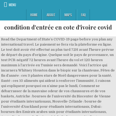
MENU
HOME
ABOUT
MAPS
FAQ
condition d'entrée en cote d'ivoire covid
Read the Department of State’s COVID-19 page before you plan any international travel. Le paiement se fera via la plateforme en ligne. Le test doit avoir été effectué au plus tard 72H avant l'heure prévue de départ du pays d'origine. Quelque soit le pays de provenance, un test PCR-négatif 72 heures avant l’heure du vol et 120 heures maximum à l’arrivée en Tunisie sera demandé. Voici l’actrice qui incarnera Whitney Houston dans le biopic sur la chanteuse, Fêtes de fin d’année : ces 3 plantes stars de Noël dangereuses pour la santé, Santé : ces 10 aliments qui aident à renforcer l’immunité, 5 raisons qui expliquent pourquoi on n’aime pas le lundi, Comment se débarrasser de la mauvaise odeur de vos chaussures et de vos baskets, Autriche : bourses de l’université du Biocenter de Vienne pour étudiants internationaux, Nouvelle-Zélande : bourse de l’université d’Auckland pour étudiants internationaux, Dubaï : bourses des Emirats arabes unis pour étudiants internationaux, Australie : bourse de l’université de Sydney pour étudiants internationaux, Togo / Coronavirus : « Les chiffres sont en train de baisser », Côte d’Ivoire : un réseau d’esclaves s3xuelles orchestré par des Nigérianes démantelé, Artecao : les forces de l’ordre togolaises outillées à un meilleur maniement des armes, Sénégal : la 2e vague de Covid-19 s’annonce ; voici le message de Macky Sall, États-Unis : un ex-candidat à la présidentielle va devenir ministre de Joe Biden. Latest travel advice for Côte d'Ivoire, including how to stay safe during the coronavirus (COVID-19) pandemic and information on returning to the UK. Si la durée du séjour du voyageur à Cotonou est inférieure ou égale à trois (03) jours, le test avant son départ de Cotonou (facturé à 50 000 FCFA) n’est pas obligatoire. If you are in Cote d’Ivoire and fall ill with symptoms consistent with COVID-19 – fever, cough, shortness of breath – please self-isolate immediately. Les nouvelles dispositions indiquent que tout voyageur sortant de la Côte d’Ivoire doit présenter une attestation de PCR indiquant qu’il est négatif à la Covid-19. Le test Covid-19 est gratuit pour les enfants âgés de moins de 5 ans. Nous utilisons des cookies pour vous garantir la meilleure expérience sur notre site web. Tous droits réservés. try { Visas et conditions d'entrée en Côte d'Ivoire. Si vous vous rendez en Côte d’Ivoire, vous devez réaliser un test PCR COVID-19 et présenter un certificat de résultat négatif pour être admis à bord. Tout passager au départ ou à destination d'Abidjan doit obligatoirement se munir d’une attestation de test COVID 19 négative datant d’au plus 07 jours à partir de la date de prélèvement. *Ces informations ont été recueillies auprès des autorités des pays desservis et sont susceptibles d’évoluer en fonction de la réponse sanitaire de chaque pays à la COVID19. Il sera conseillé aux passagers dont le test est négatif de continuer d’observer les précautions sanitaires contre la COVID-19 après leur arrivée au Ghana. Ils ne doivent pas présenter de symptômes évocateurs de la COVID-19, y compris une température corporelle >38°. Les voyageurs au départ devront effectuer des tests de la Covid19 conformément aux exigences des pays de destination. La prise de RDV pour réaliser le test en Guinée, se fait sur. Cote d'Ivoire Economic Outlook. Si la durée du séjour du voyageur à Cotonou est comprise entre trois (03) et quatorze (14) jours, le test avant son départ de Cotonou est obligatoire et payant (50 000 FCFA). À leur arrivée, ils subiront un test de dépistage rapide et un prélèvement nasopharyngé pour un test PCR et une proposition d’auto confinement avec une adresse précise. Il doit à cet effet, remplir préalablement depuis son escale de départ, le formulaire de voyage en ligne dispo via ce lien, Les frais de soins du passager positif à la Covid19 sont à sa charge. Au départ du Liberia, tout passager devra présenter un test négatif au Covid-19 PCR datant de 72HRS fait au centre de NPHIL et s’assurer de communiquer des informations exactes afin de faciliter le retrait via l'application dédiée à cet effet. Watch Queue Queue Watch Queue Queue. Real Madrid : Zidane désigne le meilleur attaquant de l’histoire du football français ! Alvaro Gonzalez veut régler ses comptes avec Neymar ! Côte d'Ivoire. Mali : un fils de l’ex président IBK se plaint de sa nouvelle condition de vie. Le temps d’obtenir le résultat, il devra s’auto-confiner à domicile ou à l’hôtel à ses frais. ARTICLE 2 Les investissements dans les a c-tivités prévues pour chacun des sec-teurs visés par les dispositions du pr é - sent Code sont réalisés librement, dans le respect des lois et règlements en vigueur en Côte d'Ivoire… Publié le: Friday, July 1, 2005 Les passagers pourront être testés à l’arrivée et en cas de résultat positif à la COVID-19 ils seront pris en charge par les services sanitaires de l'aéroport, conformément au protocole en vigueur. Le coût du test est à la charge des voyageurs. Ils seront tenus de respecter les conditions de test pour la COVID-19 requises par leurs pays de destination. Durant la quatorzaine, ils subiront 2 tests et seront libérés si le test est négatif. } catch(e) {}. Tout passager à destination de Lomé, doit présenter obligatoirement, avant l’embarquement, le résultat négatif d’un test COVID-19(PCR, TDR…) datant de 5 jours au plus, à compter de la date de prélèvement. Togo / Transfert : Voici le montant que vaut maintenant Djené Dakonam ! Les passagers au départ et à l’arrivée seront tenus de respecter les conditions de test pour la COVID-19 dans leurs pays de destination, Les passagers au départ devront se soumettre à un contrôle de température à l'entrée des départs du Terminal 3, Seuls les passagers et les personnes ayant des motifs professionnels seront autorisés à entrer dans le terminal, L'enregistrement en ligne ou l'utilisation de bornes libre-service est fortement encouragé pour réduire les contacts physiques dans l'aéroport. Les passagers symptomatiques devront observer la quatorzaine obligatoire dans l’un des centres sélectionnés par le gouvernement congolais. Ils doivent s’auto-confiner à l’hôtel jusqu’au moment de quitter de territoire. Latest travel advice for Côte d'Ivoire, including how to stay safe during the coronavirus (COVID-19) pandemic and information on returning to the UK. « Vieille chips » : Vitaa violemment humiliée par Booba, il publie une image ultra compromettante ! Pour certains pays, ne seront acceptés que des résultats de tests PCR COVID – 19 provenant de laboratoires spécifiques ; Ils doivent remplir le formulaire de déclaration de santé/auto-déclaration en ligne sur le portail. si un passager a de la fièvre (38 ° ou plus) ou d'autres symptômes compatibles avec la Covid 19, il sera mis à la disposition du personnel de santé (ce qui implique dans tous les cas une quarantaine de 14 jours. Positif se verront refuser l'entrée dans le pays (pour les non Ghanéens) et être renvoyés aupoint d'embarquement ou être autorisés à entrer au Ghana (pour les Ghanéens) mais sous réserve de 14 jours de quarantaine obligatoire dans un site agrée par le Gouvernement et à leurs frais. Tous les voyageurs à destination du Nigeria doivent avoir en leur possession, un résultat négatif de test PCR COVID-19 effectué au plus tard 5 jours avant l'embarquement dans le pays de départ. Les enfants de moins de 5 ans ne seront pas tenus de se soumettre à des tests à leur arrivée à l'aéroport international de Kotoka et ceux âgés de 5 à 12 ans subiront gratuitement un test à leur arrivée. Les passagers à l’arrivée devront remplir un formulaire de déclaration de santé dans l’avion avant de débarquer. Tous les passagers seront soumis systématiquement à un contrôle de température. Côte d’Ivoire: Rapport de situation COVID-19 – #21, Période de référence: du 17 octobre au 13 novembre 2020 Format Situation Report Source. Chaque passager devra remplir le formulaire de localisation disponible en ligne sur. O K E N H U T C. Exercise increased caution in Côte d’Ivoire due to COVID-19, civil unrest, crime, terrorism, and upcoming elections. Si le test est positif, ils seront transférés dans un centre de prise en charge. Vous devrez également compléter un formulaire de déclaration de santé et présenter un code de confirmation à quatre chiffres à l’arrivée. Updated Cruise Ship Travel and COVID-19 December 02, 2020 CDC recommends that travelers defer all cruise travel worldwide. Le coût du test est de 35.000 FCFA. Il sera procédé à une prise de température systématique et les passagers présentant des symptômes de la Covid19 seront isolés. N°12 la bonne info - Maladie à coronavirus : le nombre de cas confirmés en Côte d’Ivoire est passé de 9 à 14, à la date du 20 mars 2020. Il devra ensuite prendre rendez – vous par appel téléphonique au 7016 pour le retrait du passeport et des résultats du test. Enregistrer mon nom, mon e-mail et mon site dans le navigateur pour mon prochain commentaire. Les enfants de 0 à 10 ans sont exemptés de TEST DE COVID. C’est ce que révèle un communiqué conjoint du ministère de la Santé et de l’Hygiène Publique et celui des Transports rendu public le 22 septembre. Votre adresse de messagerie ne sera pas publiée. Côte d'Ivoire 2016 Page 5 Approve and adopt freely and solemnly before the Nation and humanity this Constitution as the basic Law of the State, whose Preamble is an integral part. Tout voyageur à destination de la Côte d’Ivoire ayant fait le test COVID-19 n’aura qu’à s’acquitter des frais de déclaration qui coûte 2000 FCFA. Togo : nominé à The Heroes, Kiko mobilise ses fans pour “ramener le trophée à la maison”, Togo : l’ONG Santé Intégrée recrute (14 décembre 2020), Le groupe Togocom recrute (11 décembre 2020), Togo : l’Institut Français recrute (11 décembre 2020), Togo : la GIZ recrute (1)e Expert.e- Conseil Junior en appui au financement des activités de l’agribusiness et la promotion des affaires des PME rurales, N’Golo Kanté : voici le joueur qui l’a le plus impressionné.