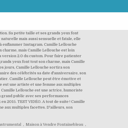
n. Sa petite taille et ses grands yeux font
naturelle mais aussi sensuelle et fatale, elle
si à enflammer Instagram. Camille Lellouche
on charme, mais Camille Lellouche est loin
version 2.0 du custom. Pour faire patienter
s grands yeux font tout son charme, mais Camille
 jours, Camille Lellouche sortira son
uaire des célébrités sa date d'anniversaire, son
entier. Camille Lellouche peut être émotive et
e est une artiste et une femme aux multiples
e. Camille Lellouche est une actrice, humoriste
 du grand public avec ses performances
x en 2015. TEST VIDÉO. A tout de suite ! Camille
 aux multiples facettes. D'ailleurs, son
nstrumental
,
Maison à Vendre Fontainebleau
,