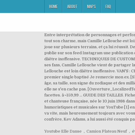
HOME
ABOUT
MAPS
FAQ
Entre interprétation de personnages et perform
tout son charme, mais Camille Lellouche est loin
joue sur plusieurs terrains, et ça lui réussit.
publie sur son feed Instagram une publication o
dâêtre inoffensive. TECHNIQUES DE CUSTOM [
ses fans, Camille Lellouche vient de partager la
Lellouche est loin dâêtre inoffensive. VAN
premier single baptisé Je remercie mon ex. [Sha
âge, sa taille, son signe du zodiaque et des mil
elle ne s'en cache pas. [Ouverture_LocalizedTe
facettes. â¬159,99 ... GUIDE DES TAILLES. Fiche
et chanteuse française, née le 10 juin 1986 dan
humoristiques et musicales sur YouTube [1] en 2
va vite, mais heureusement toujours avec vous s
confrère, Kev Adams, a lui aussi été conquis par 
Youtube Elle Danse
,
Camion Plateau Neuf
,
é