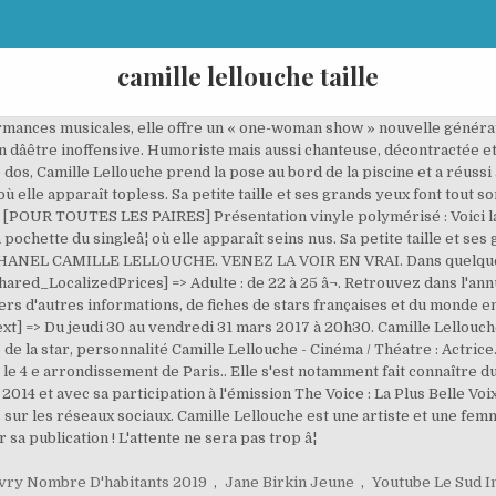
camille lellouche taille
ances musicales, elle offre un « one-woman show » nouvelle génératio
 dâêtre inoffensive. Humoriste mais aussi chanteuse, décontractée et 
 De dos, Camille Lellouche prend la pose au bord de la piscine et a réus
ù elle apparaît topless. Sa petite taille et ses grands yeux font tout s
POUR TOUTES LES PAIRES] Présentation vinyle polymérisé : Voici la 
 pochette du singleâ¦ où elle apparaît seins nus. Sa petite taille et se
'S : CHANEL CAMILLE LELLOUCHE. VENEZ LA VOIR EN VRAI. Dans quelques
red_LocalizedPrices] => Adulte : de 22 à 25 â¬. Retrouvez dans l'ann
liers d'autres informations, de fiches de stars françaises et du monde 
xt] => Du jeudi 30 au vendredi 31 mars 2017 à 20h30. Camille Lellouch
 de la star, personnalité Camille Lellouche - Cinéma / Théatre : Actric
s le 4 e arrondissement de Paris.. Elle s'est notamment fait connaître
014 et avec sa participation à l'émission The Voice : La Plus Belle Voi
ur les réseaux sociaux. Camille Lellouche est une artiste et une femme
sa publication ! L'attente ne sera pas trop â¦
vry Nombre D'habitants 2019
,
Jane Birkin Jeune
,
Youtube Le Sud I