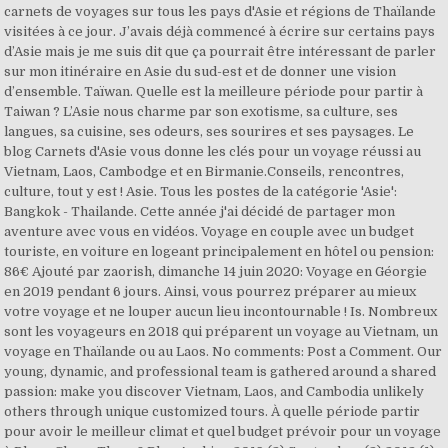
carnets de voyages sur tous les pays d'Asie et régions de Thaïlande
visitées à ce jour. J’avais déjà commencé à écrire sur certains pays
d’Asie mais je me suis dit que ça pourrait être intéressant de parler
sur mon itinéraire en Asie du sud-est et de donner une vision
d’ensemble. Taïwan. Quelle est la meilleure période pour partir à
Taiwan ? L’Asie nous charme par son exotisme, sa culture, ses
langues, sa cuisine, ses odeurs, ses sourires et ses paysages. Le
blog Carnets d'Asie vous donne les clés pour un voyage réussi au
Vietnam, Laos, Cambodge et en Birmanie.Conseils, rencontres,
culture, tout y est ! Asie. Tous les postes de la catégorie 'Asie':
Bangkok - Thailande. Cette année j'ai décidé de partager mon
aventure avec vous en vidéos. Voyage en couple avec un budget
touriste, en voiture en logeant principalement en hôtel ou pension:
86€ Ajouté par zaorish, dimanche 14 juin 2020: Voyage en Géorgie
en 2019 pendant 6 jours. Ainsi, vous pourrez préparer au mieux
votre voyage et ne louper aucun lieu incontournable ! Is. Nombreux
sont les voyageurs en 2018 qui préparent un voyage au Vietnam, un
voyage en Thaïlande ou au Laos. No comments: Post a Comment. Our
young, dynamic, and professional team is gathered around a shared
passion: make you discover Vietnam, Laos, and Cambodia unlikely
others through unique customized tours. À quelle période partir
pour avoir le meilleur climat et quel budget prévoir pour un voyage