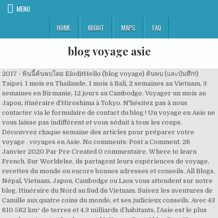
MENU
HOME
ABOUT
MAPS
FAQ
blog voyage asie
2017 - พินนี้ค้นพบโดย EloditHello (blog voyage) ค้นพบ (และบันทึก!)
Taipei. 1 mois en Thailande, 1 mois à Bali, 2 semaines au Vietnam, 3
semaines en Birmanie, 12 jours au Cambodge. Voyager un mois au
Japon, itinéraire d’Hiroshima à Tokyo. N'hésitez pas à nous
contacter via le formulaire de contact du blog ! Un voyage en Asie ne
vous laisse pas indifférent et vous séduit à tous les coups.
Découvrez chaque semaine des articles pour préparer votre
voyage . voyages en Asie. No comments: Post a Comment. 26
Janvier 2020 Par Pre Created 0 commentaire. Where to learn
French. Sur Worldelse, ils partagent leurs expériences de voyage,
recettes du monde ou encore bonnes adresses et conseils. All Blogs.
Népal, Vietnam, Japon, Cambodge ou Laos vous attendent sur notre
blog. Itinéraire du Nord au Sud du Vietnam. Suivez les aventures de
Camille aux quatre coins du monde, et ses judicieux conseils. Avec 43
810 582 km² de terres et 4,3 milliards d’habitants, l’Asie est le plus