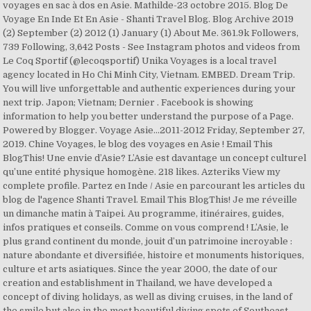
voyages en sac à dos en Asie. Mathilde-23 octobre 2015. Blog De
Voyage En Inde Et En Asie - Shanti Travel Blog. Blog Archive 2019
(2) September (2) 2012 (1) January (1) About Me. 361.9k Followers,
739 Following, 3,642 Posts - See Instagram photos and videos from
Le Coq Sportif (@lecoqsportif) Unika Voyages is a local travel
agency located in Ho Chi Minh City, Vietnam. EMBED. Dream Trip.
You will live unforgettable and authentic experiences during your
next trip. Japon; Vietnam; Dernier . Facebook is showing
information to help you better understand the purpose of a Page.
Powered by Blogger. Voyage Asie...2011-2012 Friday, September 27,
2019. Chine Voyages, le blog des voyages en Asie ! Email This
BlogThis! Une envie d’Asie? L’Asie est davantage un concept culturel
qu’une entité physique homogène. 218 likes. Azteriks View my
complete profile. Partez en Inde / Asie en parcourant les articles du
blog de l'agence Shanti Travel. Email This BlogThis! Je me réveille
un dimanche matin à Taipei. Au programme, itinéraires, guides,
infos pratiques et conseils. Comme on vous comprend ! L’Asie, le
plus grand continent du monde, jouit d’un patrimoine incroyable :
nature abondante et diversifiée, histoire et monuments historiques,
culture et arts asiatiques. Since the year 2000, the date of our
creation and establishment in Thailand, we have developed a
concept of diving holidays, as well as diving cruises, in the land of
the smile but also in the most beautiful diving spots of Southeast