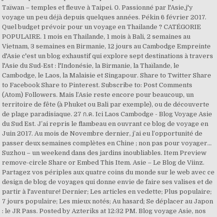
Taïwan – temples et fleuve à Taipei. 0. Passionné par l'Asie,j'y
voyage un peu déjà depuis quelques années. Pékin 6 février 2017.
Quel budget prévoir pour un voyage en Thailande ? CATÉGORIE
POPULAIRE. 1 mois en Thailande, 1 mois à Bali, 2 semaines au
Vietnam, 3 semaines en Birmanie, 12 jours au Cambodge Empreinte
d'Asie c'est un blog exhaustif qui explore sept destinations à travers
l'Asie du Sud-Est : l'Indonésie, la Birmanie, la Thaïlande, le
Cambodge, le Laos, la Malaisie et Singapour. Share to Twitter Share
to Facebook Share to Pinterest. Subscribe to: Post Comments
(Atom) Followers. Mais l’Asie reste encore pour beaucoup, un
territoire de fête (à Phuket ou Bali par exemple), ou de découverte
de plage paradisiaque. 27 ก.ค. Ici Laos Cambodge - Blog Voyage Asie
du Sud Est. J’ai repris le flambeau en ouvrant ce blog de voyage en
Juin 2017. Au mois de Novembre dernier, j’ai eu l’opportunité de
passer deux semaines complètes en Chine ; non pas pour voyager...
Suzhou – un weekend dans des jardins inoubliables. Item Preview
remove-circle Share or Embed This Item. Asie – Le Blog de Viinz.
Partagez vos périples aux quatre coins du monde sur le web avec ce
design de blog de voyages qui donne envie de faire ses valises et de
partir à l'aventure! Dernier; Les articles en vedette; Plus populaire;
7 jours populaire; Les mieux notés; Au hasard; Se déplacer au Japon
: le JR Pass. Posted by Azteriks at 12:32 PM. Blog voyage Asie, nos