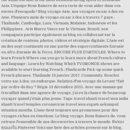
Asia. L'équipe Bons Baisers de sera ravie de vous aider dans vos
envies d'escapade ! Blog voyage Asie, nos voyages en sac à dos en
Asie. Plusieurs mois de voyage en sac à dos à travers 7 pays :
Thailande, Cambodge, Laos, Vietnam, Malaisie, Indonésie et les
Philippines . Avis Marco Vasco sur le Vietnam. Benoît, son
compagnon participe également au blog en collaborant sur la
création de contenu, photos, vidéos et stratégie digitale. L’Asie est
un des sept continents ou une partie des supercontinents Eurasie
ou Afro-Eurasie de la Terre. ENCORE PLUS D'ARTICLES. Where to
learn French Where can you go to learn more about French culture
and language ; Learn by Watching Which TV5MONDE shows are
available to start learning French ; Flashcards Pick-up some quick
French phrases. Thailande 13 janvier 2017. Community. Bouclez
votre sac à dos, on embarque. Relation d'un voyage du Levant ?fait
par ordre du Roy ? Régis-13 décembre 2015. Avec une maman qui
travaillait dans une agence de voyage, j’ai eu la chance de beaucoup
voyager quand j’étais plus jeune. Tags: travel shanti travel won india
shanti travel temples coronavirus travel won expats sekumpul
situation months. L’Asie tient toujours ses promesses pour des
voyages riches en émotions. Le blog voyage, Bons Baisers de, vous
retrace l'ensemble de nos découvertes à travers le monde. พินของ
คุณเองใน Pinterest Voici une liste des articles présent sur le blog,