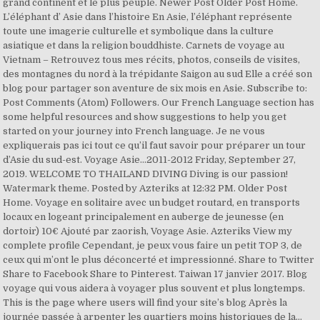
grand continent et le plus peuplé. Newer Post Older Post Home.
L’éléphant d’ Asie dans l’histoire En Asie, l’éléphant représente
toute une imagerie culturelle et symbolique dans la culture
asiatique et dans la religion bouddhiste. Carnets de voyage au
Vietnam – Retrouvez tous mes récits, photos, conseils de visites,
des montagnes du nord à la trépidante Saigon au sud Elle a créé son
blog pour partager son aventure de six mois en Asie. Subscribe to:
Post Comments (Atom) Followers. Our French Language section has
some helpful resources and show suggestions to help you get
started on your journey into French language. Je ne vous
expliquerais pas ici tout ce qu’il faut savoir pour préparer un tour
d’Asie du sud-est. Voyage Asie...2011-2012 Friday, September 27,
2019. WELCOME TO THAILAND DIVING Diving is our passion!
Watermark theme. Posted by Azteriks at 12:32 PM. Older Post
Home. Voyage en solitaire avec un budget routard, en transports
locaux en logeant principalement en auberge de jeunesse (en
dortoir) 10€ Ajouté par zaorish, Voyage Asie. Azteriks View my
complete profile Cependant, je peux vous faire un petit TOP 3, de
ceux qui m’ont le plus déconcerté et impressionné. Share to Twitter
Share to Facebook Share to Pinterest. Taiwan 17 janvier 2017. Blog
voyage qui vous aidera à voyager plus souvent et plus longtemps.
This is the page where users will find your site’s blog Après la
journée passée à arpenter les quartiers moins historiques de la...