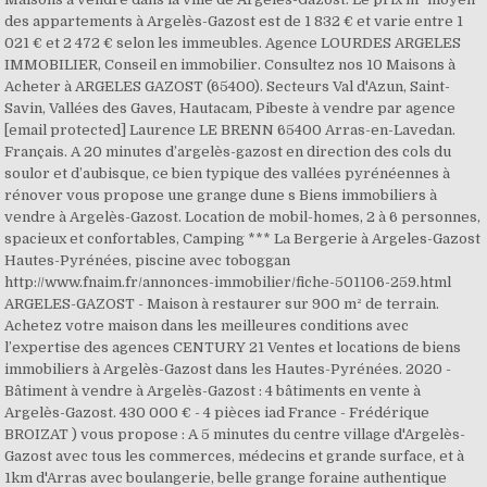
des appartements à Argelès-Gazost est de 1 832 € et varie entre 1
021 € et 2 472 € selon les immeubles. Agence LOURDES ARGELES
IMMOBILIER, Conseil en immobilier. Consultez nos 10 Maisons à
Acheter à ARGELES GAZOST (65400). Secteurs Val d'Azun, Saint-
Savin, Vallées des Gaves, Hautacam, Pibeste à vendre par agence
[email protected] Laurence LE BRENN 65400 Arras-en-Lavedan.
Français. A 20 minutes d’argelès-gazost en direction des cols du
soulor et d’aubisque, ce bien typique des vallées pyrénéennes à
rénover vous propose une grange dune s Biens immobiliers à
vendre à Argelès-Gazost. Location de mobil-homes, 2 à 6 personnes,
spacieux et confortables, Camping *** La Bergerie à Argeles-Gazost
Hautes-Pyrénées, piscine avec toboggan
http://www.fnaim.fr/annonces-immobilier/fiche-501106-259.html
ARGELES-GAZOST - Maison à restaurer sur 900 m² de terrain.
Achetez votre maison dans les meilleures conditions avec
l’expertise des agences CENTURY 21 Ventes et locations de biens
immobiliers à Argelès-Gazost dans les Hautes-Pyrénées. 2020 -
Bâtiment à vendre à Argelès-Gazost : 4 bâtiments en vente à
Argelès-Gazost. 430 000 € - 4 pièces iad France - Frédérique
BROIZAT ) vous propose : A 5 minutes du centre village d'Argelès-
Gazost avec tous les commerces, médecins et grande surface, et à
1km d'Arras avec boulangerie, belle grange foraine authentique