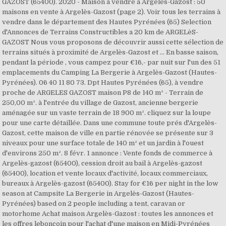
GAZOST (65400). 2020 - Maison à vendre à Argelès-Gazost : 50
maisons en vente à Argelès-Gazost (page 2). Voir tous les terrains à
vendre dans le département des Hautes Pyrénées (65) Selection
d'Annonces de Terrains Constructibles a 20 km de ARGELèS-
GAZOST Nous vous proposons de découvrir aussi cette sélection de
terrains situés à proximité de Argelès-Gazost et … En basse saison,
pendant la période , vous campez pour €16,- par nuit sur l'un des 51
emplacements du Camping La Bergerie à Argelès-Gazost (Hautes-
Pyrénées). 06 40 11 80 73. Dpt Hautes Pyrénées (65), à vendre
proche de ARGELES GAZOST maison P8 de 140 m² - Terrain de
250,00 m². à l'entrée du village de Gazost, ancienne bergerie
aménagée sur un vaste terrain de 18 900 m². cliquez sur la loupe
pour une carte détaillée. Dans une commune toute prés d'Argelès-
Gazost, cette maison de ville en partie rénovée se présente sur 3
niveaux pour une surface totale de 140 m² et un jardin à l'ouest
d'environs 250 m². 8 févr. 1 annonce : Vente fonds de commerce à
Argelès-gazost (65400), cession droit au bail à Argelès-gazost
(65400), location et vente locaux d'activité, locaux commerciaux,
bureaux à Argelès-gazost (65400). Stay for €16 per night in the low
season at Campsite La Bergerie in Argelès-Gazost (Hautes-
Pyrénées) based on 2 people including a tent, caravan or
motorhome Achat maison Argelès-Gazost : toutes les annonces et
les offres leboncoin pour l'achat d'une maison en Midi-Pyrénées