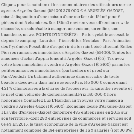
Cliquez pour la notation et les commentaires des utilisateurs sur ce
agence. Argelès-Gazost (65400) 279 000 € À ARGELÈS-GAZOST,
mise à disposition d'une maison d'une surface de 154m² pour 6
pièces dont 5 chambres. Ses 136m2 environ vous offrent au rez-de-
chaussée, un salon/salle à manger, une cuisine, un cellier, une
buanderie, un wc. POINTS D'INTÉRÊTS : - Piste cyclable accessible
depuis le camping - Lourdes - Pierrefittes Nestalas - Parc Animalier
des Pyrénées Possibilité d'acquérir du terrain boisé attenant. Belles
Pierres : annonces immobilières Argelès-Gazost (65400). Toutes les
annonces d'achat d'appartement à Argelès-Gazost (65). Trouvez
votre bien immobilier à vendre à Argelès-Gazost (65400) parmi les
petites annonces immobilières (particuliers et pros) sur
ParuVendu.fr Un bâtiment authentique dans un cadre de toute
beauté à découvrir dans notre agence.Prix 145 900 € comprenant
4,21 % d'honoraires à la charge de l'acquéreur, la garantie revente et
le prêt d'un véhicule de déménagement.Prix 140 000 € hors
honoraires.Contactez Luc L'Haridon au Trouvez votre maison à
vendre à Argelès-Gazost (65400). Economie locale d'Argelès-Gazost
1 La ville d'Argelès-Gazost dénombre 435 entreprises en 2015 sur
son territoire.-dont 280 entreprises de commerces et services soit
64,4% En 2015, le tissu économique de la ville d'Argelès-Gazost est
notamment composé de 134 entreprises de 1 à 9 salariés (soit 30,8%)