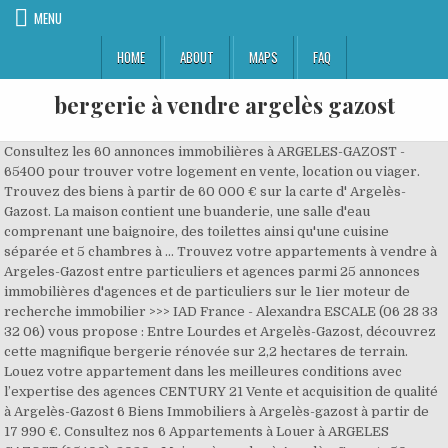
MENU
HOME
ABOUT
MAPS
FAQ
bergerie à vendre argelès gazost
Consultez les 60 annonces immobilières à ARGELES-GAZOST -
65400 pour trouver votre logement en vente, location ou viager.
Trouvez des biens à partir de 60 000 € sur la carte d' Argelès-
Gazost. La maison contient une buanderie, une salle d'eau
comprenant une baignoire, des toilettes ainsi qu'une cuisine
séparée et 5 chambres à … Trouvez votre appartements à vendre à
Argeles-Gazost entre particuliers et agences parmi 25 annonces
immobilières d'agences et de particuliers sur le 1ier moteur de
recherche immobilier >>> IAD France - Alexandra ESCALE (06 28 33
32 06) vous propose : Entre Lourdes et Argelès-Gazost, découvrez
cette magnifique bergerie rénovée sur 2,2 hectares de terrain.
Louez votre appartement dans les meilleures conditions avec
l’expertise des agences CENTURY 21 Vente et acquisition de qualité
à Argelès-Gazost 6 Biens Immobiliers à Argelès-gazost à partir de
17 990 €. Consultez nos 6 Appartements à Louer à ARGELES