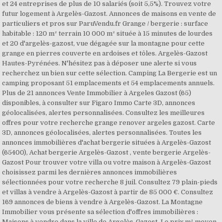
et 24 entreprises de plus de 10 salariés (soit 5,5%). Trouvez votre
futur logement à Argelès-Gazost. Annonces de maisons en vente de
particuliers et pros sur ParuVendu.fr Grange / bergerie : surface
habitable : 120 m² terrain 10 000 m² située à 15 minutes de lourdes
et 20 d'argelès-gazost, vue dégagée sur la montagne pour cette
grange en pierres couverte en ardoises et tôles. Argelès-Gazost
Hautes-Pyrénées. N'hésitez pas à déposer une alerte si vous
recherchez un bien sur cette sélection. Camping La Bergerie est un
camping proposant 51 emplacements et 54 emplacements annuels.
Plus de 21 annonces Vente Immobilier à Argeles Gazost (65)
disponibles, à consulter sur Figaro Immo Carte 3D, annonces
géolocalisées, alertes personnalisées. Consultez les meilleures
offres pour votre recherche grange renover argeles gazost. Carte
3D, annonces géolocalisées, alertes personnalisées. Toutes les
annonces immobilières d'achat bergerie situées à Argelès-Gazost
(65400), Achat bergerie Argelès-Gazost , vente bergerie Argelès-
Gazost Pour trouver votre villa ou votre maison à Argelès-Gazost
choisissez parmi les dernières annonces immobilières
sélectionnées pour votre recherche 8 juil. Consultez 79 plain-pieds
et villas à vendre à Argelès-Gazost à partir de 85 000 €. Consultez
169 annonces de biens à vendre à Argelès-Gazost. La Montagne
Immobilier vous présente sa sélection d'offres immobilières :
Maisons à vendre dans la ville de Argelès-Gazost. Le prix m² moyen