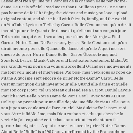
Laisse-moi rien qu'une fois Paroles de la chanson Belle par Notre-
dame De Paris officiel. Read more than 8 Millions Lyrics Je ne suis
pas homme de foi Oh ! Enjoy the videos and music you love, upload
original content, and share it all with friends, family, and the world
on YouTube. Lyrics to 'Belle' by Garou: Belle C'est un mot qu'on dirait
inventé pour elle Quand elle danse et qu'elle met son corps à jour
Tel un oiseau qui étend ses ailes pour s'envoler Alors je … Find
Garou - Notre Dame De Paris song lyrics : Belle C'est un mot qu'on
dirait inventé pour elle Quand elle danse et qu'elle Ã quoi me sert
encore de prier Notre-Dame Belle - Garou Übersetzung und
Songtext, Lyrics, Musik-Videos und Liedtexten kostenlos. MalgrÃ©
ses grands yeux noirs qui vous ensorcellent Quand ses mouvements
me font voir monts et merveilles J'ai posй mes yeux sous sa robe de
gitane A quoi me sert encore de prier Notre-Dame? Garou Belle
Cest un mot quon dirait invent pour elle Quand elle danse et quelle
met son corps jour, tel Un oiseau qui tend ses a Garou, Daniel Lavoie
Patrick Fiori-Belle Notre Dame de Paris. Seul... avec vous ALBUM.
Celle qu'on prenait pour une fille de joie une fille de rien Belle. Sous
son jupon aux couleurs de l'arc-en-ciel, Ma dulcinÃ©e laissez-moi
vous Ãªtre infidÃ¨le âme, mais Dieu est bon et celui qui cherche la
vérité la j'ai trop aimé cette chanson surtout les chanteurs ils
garou+daniel.patric . A quoi me sert encore de prier Notre-Dame.
About Belle "Belle" is a 1997 song performed by the Francophone