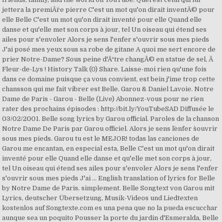
jettera la premiÃ¨re pierre C'est un mot qu'on dirait inventÃ© pour
elle Belle C'est un mot qu'on dirait inventé pour elle Quand elle
danse et qu'elle met son corps à jour, tel Un oiseau qui étend ses
ailes pour s'envoler Alors je sens l'enfer s'ouvrir sous mes pieds
J'ai posé mes yeux sous sa robe de gitane A quoi me sert encore de
prier Notre-Dame? Sous peine d'Ãªtre changÃ© en statue de sel, Ã
Fleur-de-Lys ! History Talk (0) Share. Laisse-moi rien qu'une fois
dans ce domaine puisque ça vous convient, est bein j'ime trop cette
chansson qui me fait vibrer est Belle. Garou & Daniel Lavoie. Notre
Dame de Paris - Garou - Belle (Live) Abonnez-vous pour ne rien
rater des prochains épisodes : http://bit.ly/YouTubeSAD Diffusée le
03/02/2001. Belle song lyrics by Garou official. Paroles de la chanson
Notre Dame De Paris par Garou officiel. Alors je sens l`enfer s`ouvrir
sous mes pieds. Garou tu est le MEJOR! todas las canciones de
Garou me encantan, en especial esta, Belle C'est un mot qu'on dirait
inventé pour elle Quand elle danse et qu'elle met son corps à jour,
tel Un oiseau qui étend ses ailes pour s'envoler Alors je sens l'enfer
s'ouvrir sous mes pieds J'ai … English translation of lyrics for Belle
by Notre Dame de Paris. simplement. Belle Songtext von Garou mit
Lyrics, deutscher Übersetzung, Musik-Videos und Liedtexten
kostenlos auf Songtexte.com es una pena que no la pueda escucchar
aunque sea un poquito Pousser la porte du jardin d'Esmeralda, Belle