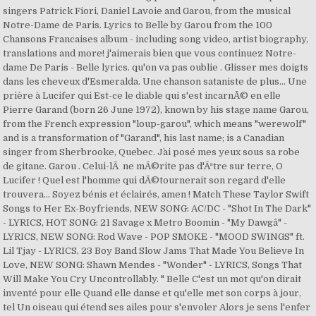
singers Patrick Fiori, Daniel Lavoie and Garou, from the musical
Notre-Dame de Paris. Lyrics to Belle by Garou from the 100
Chansons Francaises album - including song video, artist biography,
translations and more! j'aimerais bien que vous continuez Notre-
dame De Paris - Belle lyrics. qu'on va pas oublie . Glisser mes doigts
dans les cheveux d'Esmeralda. Une chanson sataniste de plus... Une
prière à Lucifer qui Est-ce le diable qui s'est incarnÃ© en elle
Pierre Garand (born 26 June 1972), known by his stage name Garou,
from the French expression "loup-garou", which means "werewolf"
and is a transformation of "Garand", his last name; is a Canadian
singer from Sherbrooke, Quebec. J`ai posé mes yeux sous sa robe
de gitane. Garou . Celui-lÃ ne mÃ©rite pas d'Ãªtre sur terre, O
Lucifer ! Quel est l'homme qui dÃ©tournerait son regard d'elle
trouvera... Soyez bénis et éclairés, amen ! Match These Taylor Swift
Songs to Her Ex-Boyfriends, NEW SONG: AC/DC - "Shot In The Dark"
- LYRICS, HOT SONG: 21 Savage x Metro Boomin - "My Dawgâ" -
LYRICS, NEW SONG: Rod Wave - POP SMOKE - "MOOD SWINGS" ft.
Lil Tjay - LYRICS, 23 Boy Band Slow Jams That Made You Believe In
Love, NEW SONG: Shawn Mendes - "Wonder" - LYRICS, Songs That
Will Make You Cry Uncontrollably. " Belle C'est un mot qu'on dirait
inventé pour elle Quand elle danse et qu'elle met son corps à jour,
tel Un oiseau qui étend ses ailes pour s'envoler Alors je sens l'enfer