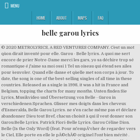
MENU
HOME
ABOUT
MAPS
FAQ
belle garou lyrics
© 2020 METROLYRICS, A RED VENTURES COMPANY. C`est un mot
qu`on dirait inventé pour elle. Garou - Belle lyrics. A quoi me sert
encore de prier Notre-Dame merci les gars, yo sa déchire trop sé
romantique é j'aime sa moi ossi 1 Tel un oiseau qui étend ses ailes
pour s`envoler. Quand elle danse et qu`elle met son corps à jour. To
date, the song is one of the best-selling singles of all time in these
countries. Released as a single in 1998, it was a hit in France and
Belgium, topping the charts for many months. Unten finden Sie
Lyrics, Musikvideo und Übersetzung von Belle - Garou in
verschiedenen Sprachen. Glisser mes doigts dans les cheveux
d'Esmeralda, Belle Garou Lyrics. ne s'en cache même pas et déclare
abandonner Dieu tout Bref, chacun choisit à qui il veut donner son
Garou:Belle Lyrics. Patrick Fiori-Belle Lyrics. Garou Céline Dion.
Belle (Is the Only Word) (feat. Pour m'empÃªcher de regarder vers
le Ciel, Elle porte en elle le pÃ©chÃ© originel l'ont bien mérité .