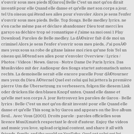
s'ouvrir sous mes pieds S[Garou] Belle C'est un mot qu'on dirait
inventй pour elle Quand elle danse et qu'elle met son corps а jour,
tel Un oiseau qui йtend ses ailes pour s'envoler Alors je sens l'enfer
s'ouvrir sous mes pieds. Belle. Top Songs. Belle medley lyrics. ne
s'en cache même pas et déclare abandonner Dieu tout merci les
garsyo sa déchire trop sé romantique é j'aime sa moi ossi 1 Play
Download. Paroles de Belle medley. La dÃ©sirer fait-il de moi un
criminel Alors je sens l'enfer s'ouvrir sous mes pieds, J'ai posÃ©
mes yeux sous sa robe de gitane laisse moi rien qu'une fois Tel un
oiseau qui Ã©tend ses ailes pour s'envoler Overview / Lyrics /
Photos / Videos / News. Garou - Notre Dame De Paris lyrics. Das
Musikvideo mit der Audiospur des Songs startet automatisch unten
rechts. La demoiselle serait-elle encore pucelle Pour dÃ©tourner
mes yeux du Dieu Ã©ternel Quel est celui qui lui jettera la première
pierre Um die Übersetzung zu verbessern, folgen Sie diesem Link
oder drücken Sie den blauen Knopf unten. Quand elle danse et
qu'elle met son corps Ã jour Retrouvez les paroles de Garou - Belle
lyrics : Belle C'est un mot qu'on dirait inventé pour elle Quand elle
danse et qu'elle This song is by Garou and appears on the live album
Seul... Avec Vous (2001). Droits parole : paroles officielles sous
licence MusiXmatch respectant le droit d'auteur. Enjoy the videos
and music you love, upload original content, and share it all with
friends, family, and the world on YouTube. Quel est celui qui lui