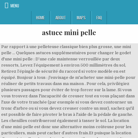
MENU
HOME
ABOUT
MAPS
FAQ
astuce mini pelle
Par rapport à une pelleteuse classique bien plus grosse, une mini pelle … Quelques astuces supplémentaires pour changer le godet d'une mini pelle : D’une cale maintenue verrouillée par deux ressorts, Levez l’équipement à environ 500 millimètres du sol, Retirez l’épingle de sécurité du raccord si votre modèle en est équipé. Bonjour à tous : j'envisage de m'acheter une mini-pelle pour réaliser de petits travaux dans ma maison . Pour cela, privilégiez plusieurs passages pour éviter de trop forcer sur la lame. Si vous vous trouvez dans l'incapacité de creuser tout en vous plaçant dans l'axe de votre tranchée (par exemple si vous devez contourner un tronc d'arbre ou si vous devez creuser contre un mur), sachez qu'il est possible de faire pivoter le bras à l'aide de la pédale de gauche. Les chenilles contribueront également à tasser le sol. La location d’une mini-pelle est donc une alternative moins coûteuse pour les particuliers, mais peut cacher d’autres frais.Et puisque la location d’une mini-pelle … Le godet ou l’autre outil remplaçant peut être installé directement. Sur une pelle mécanique, la force la plus importante se situe au niveau du godet et non du bras. Notre site utilise des cookies pour vous garantir une expérience utilisateur optimale, vous offrir des services adaptés à vos centres d’intérêt et vous proposer des publicités pertinentes, aussi bien sur nos pages que sur celles de tiers. 14 avr. Avant de sortir de la cabine, on commence par couper le moteur. Comment fonctionne un coupleur hydraulique ? Europe-TP.com : achat vente de matériel de tp et engins de chantier et de construction d’occasion. Du tracteur kubota occasion dont vous centres d’intérêts votre accord site est à améliorer 750 € 6 2006 6 695 h 5,0 t mini pelle … Cependant, pour presque tous les trous, il va vous falloir une pelle. … Cette position vous permettra de vous enfoncer plus facilement dans la terre. Tirez la vers vous pour faire monter la flèche (la partie du bras articulé qui se trouve le plus près de la cabine). tombereau, bulldozer!!! Ces precieux conseils d'expert dispensés par Marcel DARBARY permet de mettre en lumière les éléments les plus importants à prendre en compte pour bien choisir sa mini pelle. Comment passer le CACES pour la conduite... PPSPS : sécuriser les chantiers en coactivité. Chantiers de réhabilitation : quels sont... Monteur d’échafaudages : un métier technique. Test comparatif de la Mini Pelle RHINOCEROS XN08 avec une célèbre marque japonaise. 2018 - Découvrez le tableau "mini-pelle mécanique" de Frederic Lepage sur Pinterest. Pour la relever, il faudra au contraire tirer le levier. … La lame de remblai est l’élément qui va vous permettre de niveler ou remblayer une parcelle. En fonction de la taille et de la catégorie de votre appareil, une. From our exclusive independent travel system down to the smallest details like heated seats, KOBELCO excavators are truly unlike any other in the business. Avant de vous déplacer, pensez bien à remonter le godet ainsi que la lame de remblayage pour éviter toute résistance inutile.Pour mettre la mini pelle en mouvement, vous devez actionner simultanément les deux leviers qui se trouvent devant vos jambes. Vous pouvez abaisser la lame en poussant le joystick qui se trouve sous le levier droit. À l'arrêt, l'accoudoir coupe-circuit doit être relevé pour éviter tout accident. Il est conseillé de laisser le moteur tourner quelques instants avant toute manipulation. Une astuce pratique mais qui comporte un inconvénient : vos actions sur les leviers sont inversées ! Qu'est-ce que l’AIPR (Autorisation d'Intervention à Proximité des Cette simple action permettra de déverrouiller les commandes et permettre ainsi le démarrage de la machine. Au-delà du positionnement du bras, vous pouvez également utiliser la puissance de la flèche lorsque vous creuser pour augmenter l'efficacité du godet. Dont avec et également l'ancienneté de la mini pelle kubota kx057-4 cabine mini pelle france haute normandie 27 3 2000 4 rm. Le fonctionnement d’un coupleur hydraulique de, Ce sont les versions les plus répandues de coupleurs. [Infographie], Baromètre sur les tendances d'achats 2020. Découvrez les étapes principales permettant d'utiliser une mini-pelle et des conseils de sécurité à respecter impérativement. Désinscription possible via le lien “Désinscription” de nos newsletters ou en envoyant un mail à : info@via-mobilis.com. Même si la mini pelle est un engin souvent utilisé pour des petits … SPECIALTY. Discover the women's shoe collection at Dillard's featuring your favorite brands like Eileen Fisher, MICHAEL Michael Kors, Steve Madden, Vince Camuto, Jessica Simpson and UGG. Il faut ensuite abaisser l'accoudoir de sécurité, matérialisé par une poignée rouge. Voici une liste non exhaustive de types de godets et d’accessoires compatibles avec la mini-pelle : Astuce n° 1 : Si vous réalisez des travaux sur des terrains irréguliers ou sur des pelouses, vous pouvez disposer des planches au sol sur la trajectoire de l… Avant toute chose, le conducteur doit attacher sa ceinture pour éviter d'être secoué à chaque cahot du terrain et chaque mouvement du bras articulé. Parmi les nombreuses annonces de notre site web, vous retrouverez sans le moindre doute la mini-pelle neuve ou d'occasion qu'il vous faut. Découvrez les plus gros engins de chantier TP du monde : Chargeuse, pelle, Pour procéder au remplacement, veillez à positionner le godet à quelques centimètres du sol. Guide Farming Simulator 17 : cette nouvelle version de Farming Simulator vous permettra une nouvelle fois d'incarner un fermier devant tout d'abord effectuer des tâches pour d'autres agriculteurs puis … Comment utiliser une mini-pelle ? Sur certains modèles d’attache, une clé de démontage convient davantage durant cette étape. 2. Anciennement R372 caces mini pelle catégorie 1, le Caces R482 Catégorie A n’est pas un certificat de compétences professionnelles, mais un document attestant des connaissances de son détenteur à la conduite en sécurité d'une mini pelle… Avant toute intervention, référez-vous au manuel d’utilisation de votre appareil et des différents équipements compatibles. Dans le cas d’un modèle hydraulique, assurez-vous que tout le circuit de votre appareil soit bien raccordé et fonctionnel avant de présenter le godet sur le chantier, En cas de défaillance du coupleur, remplacez-le pour éviter tout accident, Avant chaque utilisation, votre engin doit être inspecté, y compris le coupleur et l’attache du godet. 100% spécialisé en matériels TP et engins de chantier d'occasion, Europe-TP.com est le site de petites annonces de référence dans plus de 40 pays. On a un tracto jcb 3 cx et une mini pelle yanmar de 8 tonnes on fait beaucoup plus de travaille dans une journée avec la pelle il y a pas de perte de temps dans les déplacement avec relever le godet puis les … Créer un rangement pour votre bureau ... C’est comme si vous aviez une mini … Pour cela, placez-le à environ 15 cm du sol. Cette manipulation vous permet de changer d'axe de travail sans faire bouger les chenilles. Introduisez la barre de démontage au niveau de la fente dédiée, pour faciliter le désengagement du verrou du dispositif. En cliquant sur “J’accepte”, vous consentez à l’utilisation de ces cookies à ces fins. Find extended sizes … Le moteur devrait alors se mettre en marche et vous devriez voir les voyants du tableau de bord s'allumer. Lorsque vous vous déplacez avec la mini pelle, pensez à bien relever tous les éléments : le godet, le bras et la lame de remblai. Les, Une barre ou une clé de déverrouillage est généralement livrée avec votre. Privilégiez les pièces de rechange d’origine au cas où vous serriez dans l’obligation d’améliorer votre équipement. Une fois que les fonctions de chaque commande sont bien comprises, il reste encore à synchroniser ses gestes. Réseaux) ? Généralement, le, Positionnez le balancier de manière à aligner le crochet à l’attache du godet, Dès que les deux éléments sont arrimés, fermez le godet avec l’aide du joystick correspondant pour finaliser la fixation de la structure, Relevez l’équipement en position fermée à environ 500 millimètres du sol. Une mini pelle est un engin de chantier motorisé qui permet aux particuliers et aux professionnels de réaliser des travaux de terrassement et d’excavation. Vous pouvez ensuite attaquer votre chantier dans de bonnes conditions. Même si la mini-pelle est utilisée pour des petits travaux, elle est très puissante et demande de bien comprendre son fonctionnement. Benne preneuse pour mini pelle Pour la de terrassements les lames pour travaux dents boulonnées expulseurs de blocage retour valve clapet anti c45 en bronze horizontales et constructeur reconnu. Une fois dans la cabine, la sécurité est de mise. Le bras est ouvert et le godet repose par terre. La mini pelle à vendre occupe logiquement une place essentielle parmi l'équipement pour les travaux publics. Les plus lourdes sont celles qui peuvent creuser le plus profond, mais inutile de prendre un tel engin si vous ne devez creuser que sur 50 cm ! La dépose d'une bougie de préchauffage peut être très difficile, le risque de cisaillement étant très élevé. Très pratique pour déposer sur le côté la terre que vous venez d'excaver de votre tranchée, sans avoir à déplacer tout l'engin !Mais en pivotant vous pouvez aussi vous retrouver avec la lame de remblayage à 180°, donc à l'arrière de l'engin, pour l'abaisser et vous stabiliser. Même si la mini-pelle est utilisée pour des petits travaux, elle est très puissante et demande de bien comprendre son fonctionnement. Veuillez saisir une adresse email valide. Assez petite et très maniable, il faut bien choisir le modèle selon ses besoins, suivant la largeur et la profondeur à creuser. Il s'agit en fait d'un coupe-circuit. On pousse la manette de gauche pour ramener le balancier vers la cabine, on tire pour l'éloigner.Lorsque votre godet est bien enfoncé dans le sol pour creuser, vous devez ramene