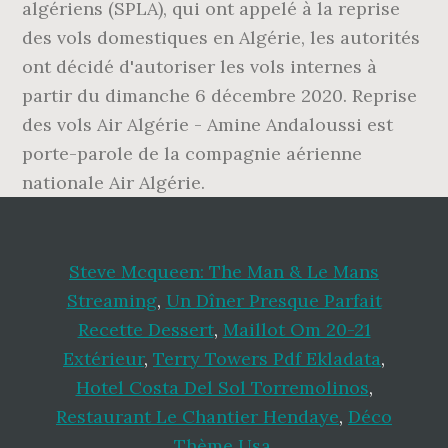
algériens (SPLA), qui ont appelé à la reprise
des vols domestiques en Algérie, les autorités
ont décidé d'autoriser les vols internes à
partir du dimanche 6 décembre 2020. Reprise
des vols Air Algérie - Amine Andaloussi est
porte-parole de la compagnie aérienne
nationale Air Algérie.
Steve Mcqueen: The Man & Le Mans
Streaming
,
Un Dîner Presque Parfait
Recette Dessert
,
Maillot Om 20-21
Extérieur
,
Terry Towers Pdf Ekladata
,
Hotel Costa Del Sol Torremolinos
,
Restaurant Le Chantier Hendaye
,
Déco
Thème Usa
,