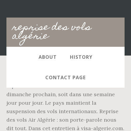
Main
reprise des vols
navigation
algérie
ABOUT
HISTORY
Lors de cette réunion, une date pour la
CONTACT PAGE
reprise des vols intérieurs est fixée à
dimanche prochain, soit dans une semaine
jour pour jour. Le pays maintient la
suspension des vols internationaux. Reprise
des vols Air Algérie : son porte-parole nous
dit tout. Dans cet entretien à visa-algerie.com.