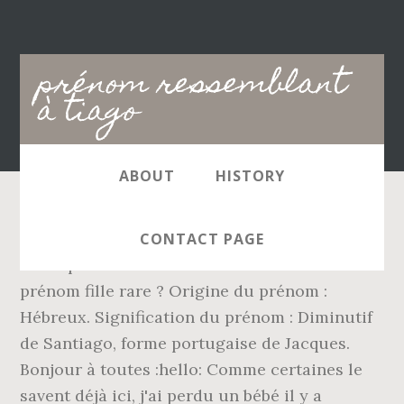
Main
prénom ressemblant
navigation
à tiago
ABOUT
HISTORY
Sa fête : Diago est très intelligent et sûr de
CONTACT PAGE
ses capacités. Vous êtes à la recherche d'un
prénom fille rare ? Origine du prénom :
Hébreux. Signification du prénom : Diminutif
de Santiago, forme portugaise de Jacques.
Bonjour à toutes :hello: Comme certaines le
savent déjà ici, j'ai perdu un bébé il y a