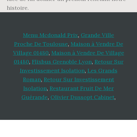
histoire.
Menu Mcdonald Prix
,
Grande Ville
Proche De Toulouse
,
Maison à Vendre De
Village 01480
,
Maison à Vendre De Village
01480
,
Flixbus Grenoble Lyon
,
Retour Sur
Investissement Isolation
,
Les Grands
Roman
,
Retour Sur Investissement
Isolation
,
Restaurant Fruit De Mer
Guérande
,
Olivier Dussopt Cabinet
,
Footer