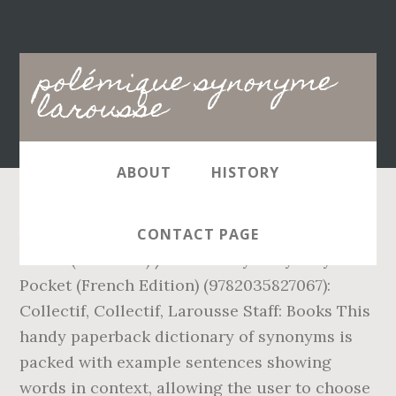
Main
polémique synonyme
navigation
larousse
ABOUT
HISTORY
Amazon.com: Dictionnaire Des Synonymes
CONTACT PAGE
Poche (Larousse) / Dictionary of Synonyms
Pocket (French Edition) (9782035827067):
Collectif, Collectif, Larousse Staff: Books This
handy paperback dictionary of synonyms is
packed with example sentences showing
words in context, allowing the user to choose