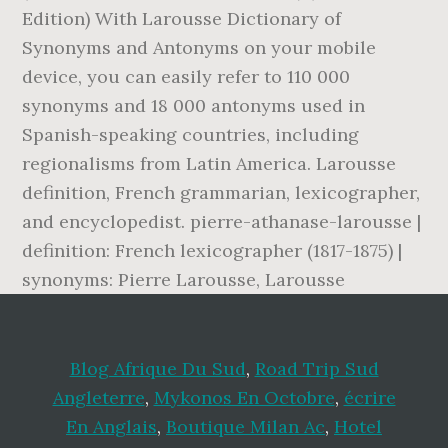
Edition) ‎With Larousse Dictionary of
Synonyms and Antonyms on your mobile
device, you can easily refer to 110 000
synonyms and 18 000 antonyms used in
Spanish-speaking countries, including
regionalisms from Latin America. Larousse
definition, French grammarian, lexicographer,
and encyclopedist. pierre-athanase-larousse |
definition: French lexicographer (1817-1875) |
synonyms: Pierre Larousse, Larousse
Blog Afrique Du Sud
,
Road Trip Sud
Angleterre
,
Mykonos En Octobre
,
écrire
En Anglais
,
Boutique Milan Ac
,
Hotel