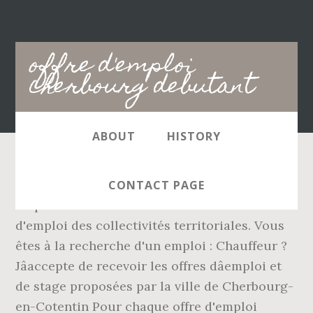
Main
offre d'emploi
navigation
cherbourg debutant
ABOUT
HISTORY
N° de déclaration CNIL 1218937 et 1889077
CONTACT PAGE
Emploi-Collectivités est le site des offres
d'emploi des collectivités territoriales. Vous
êtes à la recherche d'un emploi : Chauffeur ?
Jâaccepte de recevoir les offres dâemploi et
de stage proposées par la ville de Cherbourg-
en-Cotentin Pour chaque offre d'emploi