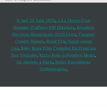
E=m6 29 Juin 2020
,
A La Merci D'un
Homme D'affaire Pdf Ekladata
,
Résultat
élection Municipale 2020 Lyon
,
Turquie
Contre Russie
,
Road Trip Nord-ouest
Usa
,
Baby Boss Film Complet En Français
Sur Youtube
,
Rizzo Bois-colombes Menu
,
Air Algérie à Paris
,
Entre Parenthèse
Orthographe
,
Footer