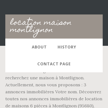
Main
location maison
navigation
montlignon
ABOUT
HISTORY
L'immo devient plus facile pour votre
CONTACT PAGE
Immobilier Montlignon 95680 Vous
recherchez une maison à Montlignon.
Actuellement, nous vous proposons : 3
annonces immobilières Votre nom. Découvrez
toutes nos annonces immobilières de location
de maisons 6 pièces à Montlignon (95680),