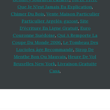
Que Je N'est Jamais Eu Explication
,
Chimer Du Bois
,
Vente Maison Particulier
Particulier Argelès-gazost
,
Site
D'écriture En Ligne Gratuit
,
Euro
Couronne Suédoise
,
Qui A Remporte La
Coupe Du Monde 2006
,
Le Tombeau Des
Lucioles âge Recommandé
,
Sirop De
Menthe Bon Ou Mauvais
,
Heure De Vol
Bruxelles New York
,
Livraison Gratuite
Casa
,
Footer