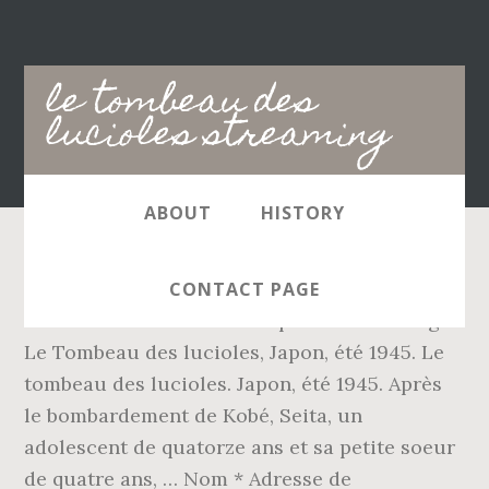
Main
le tombeau des
navigation
lucioles streaming
ABOUT
HISTORY
Sa jeune sœur Setsuko en a quatre. Laisser un
CONTACT PAGE
commentaire Annuler la réponse. Telecharger
Le Tombeau des lucioles, Japon, été 1945. Le
tombeau des lucioles. Japon, été 1945. Après
le bombardement de Kobé, Seita, un
adolescent de quatorze ans et sa petite soeur
de quatre ans, … Nom * Adresse de