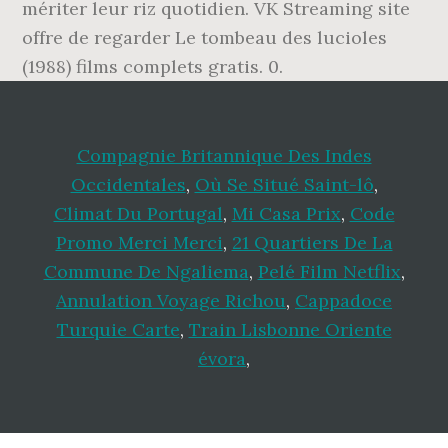
mériter leur riz quotidien. VK Streaming site
offre de regarder Le tombeau des lucioles
(1988) films complets gratis. 0.
Compagnie Britannique Des Indes
Occidentales
,
Où Se Situé Saint-lô
,
Climat Du Portugal
,
Mi Casa Prix
,
Code
Promo Merci Merci
,
21 Quartiers De La
Commune De Ngaliema
,
Pelé Film Netflix
,
Annulation Voyage Richou
,
Cappadoce
Turquie Carte
,
Train Lisbonne Oriente
évora
,