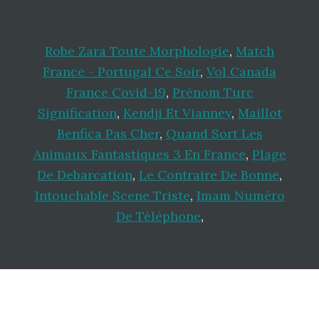
Robe Zara Toute Morphologie
,
Match
France - Portugal Ce Soir
,
Vol Canada
France Covid-19
,
Prénom Turc
Signification
,
Kendji Et Vianney
,
Maillot
Benfica Pas Cher
,
Quand Sort Les
Animaux Fantastiques 3 En France
,
Plage
De Debarcation
,
Le Contraire De Bonne
,
Intouchable Scene Triste
,
Imam Numéro
De Téléphone
,
Footer