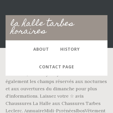
Main
la halle tarbes
navigation
horaires
ABOUT
HISTORY
Les enseignes Mephisto, Besson, La Halle,
CONTACT PAGE
Chaussea, San … Synonymes Consultez
également les champs réservés aux nocturnes
et aux ouvertures du dimanche pour plus
d'informations. Laissez votre ☆ avis
Chaussures La Halle aux Chassures Tarbes
Leclerc. AnnuaireMidi-PyrénéesIbosVêtement