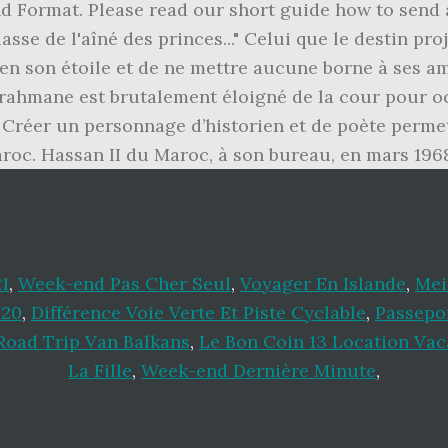
Format. Please read our short guide how to send a 
lasse de l'aîné des princes..." Celui que le destin pr
 en son étoile et de ne mettre aucune borne à ses am
errahmane est brutalement éloigné de la cour pour 
i. Créer un personnage d’historien et de poète perm
aroc. Hassan II du Maroc, à son bureau, en mars 196
1
,
Week-end Pas Cher Seul
,
Voyager En Islande
,
Mei
020
,
Différence Voie Verte Et Piste Cyclable
,
Passepo
Road Trip Van Balkans
,
Le Bon Coin 13 Location Va
La Fille
,
Week-end Dernière Minute
,