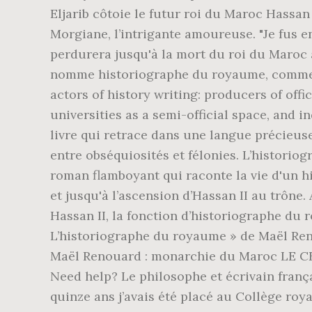
Eljarib côtoie le futur roi du Maroc Hassan
Morgiane, l’intrigante amoureuse. "Je fus e
perdurera jusqu'à la mort du roi du Maroc 
nomme historiographe du royaume, comme R
actors of history writing: producers of off
universities as a semi-official space, and 
livre qui retrace dans une langue précieu
entre obséquiosités et félonies. L’histori
roman flamboyant qui raconte la vie d'un h
et jusqu'à l’ascension d’Hassan II au trône
Hassan II, la fonction d’historiographe du 
L’historiographe du royaume » de Maël Reno
Maël Renouard : monarchie du Maroc LE CER
Need help? Le philosophe et écrivain franç
quinze ans j’avais été placé au Collège roya