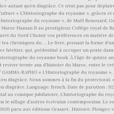
âce autant qu’en disgrâce. Ce n’est pas pour déplaire
Culture « L’Historiographe du royaume », grâces et d
riographe du royaume », de Maël Renouard, Grass
 Maroc Hassan II au prestigieux Collège royal de Rab
ret du Nord Choisir vos préférences en matière de 
les chroniques du … Le livre, prenant la forme d’un
ce héritier, qui, prédestiné à occuper un poste dans
storiographe du royaume book. À l’âge de quinze ans 
ait revivre trente ans d’histoire du Maroc, entre le c
GAMMA-RAPHO « L’Historiographe du royaume », de 
u’en disgrâce. Nous sommes à la fin du protectorat,
en disgrâce. Language: french. Date de parution : 0
tal au comique jubilatoire, L’historiographe du ro
 dans le sillage d’autres écrivains contemporains. L
020 paru aux éditions Grasset.. Histoire. Plongez-v