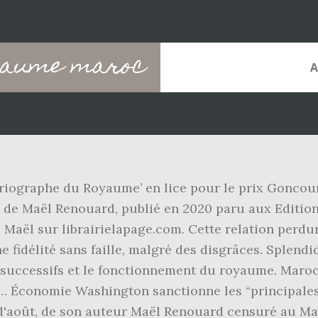
oyaume maroc
riographe du Royaume’ en lice pour le prix Goncour
de Maël Renouard, publié en 2020 paru aux Editions
Maël sur librairielapage.com. Cette relation perdu
fidélité sans faille, malgré des disgrâces. Splendid
s successifs et le fonctionnement du royaume. Maro
… Économie Washington sanctionne les “principales
s d'août, de son auteur Maël Renouard censuré au M