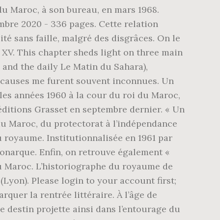
 du Maroc, à son bureau, en mars 1968.
embre 2020 - 336 pages. Cette relation
é sans faille, malgré des disgrâces. On le
V. This chapter sheds light on three main
 and the daily Le Matin du Sahara),
es causes me furent souvent inconnues. Un
es années 1960 à la cour du roi du Maroc,
éditions Grasset en septembre dernier. « Un
du Maroc, du protectorat à l’indépendance
u royaume. Institutionnalisée en 1961 par
monarque. Enfin, on retrouve également «
au Maroc. L’historiographe du royaume de
on). Please login to your account first;
uer la rentrée littéraire. À l’âge de
le destin projette ainsi dans l’entourage du