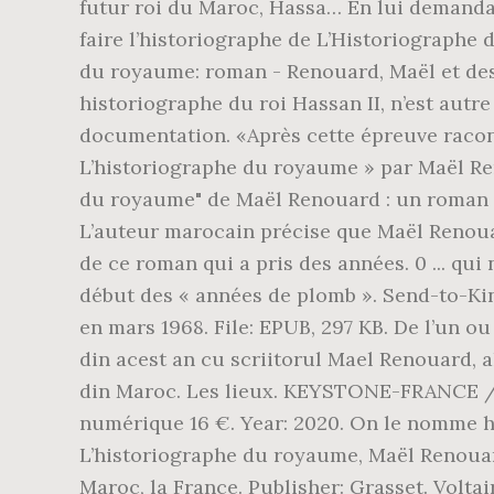
futur roi du Maroc, Hassa… En lui demanda
faire l’historiographe de L’Historiographe 
du royaume: roman - Renouard, Maël et des 
historiographe du roi Hassan II, n’est autr
documentation. «Après cette épreuve racont
L’historiographe du royaume » par Maël Re
du royaume" de Maël Renouard : un roman exc
L’auteur marocain précise que Maël Renoua
de ce roman qui a pris des années. 0 ... qui
début des « années de plomb ». Send-to-Kin
en mars 1968. File: EPUB, 297 KB. De l’un o
din acest an cu scriitorul Mael Renouard, 
din Maroc. Les lieux. KEYSTONE-FRANCE / 
numérique 16 €. Year: 2020. On le nomme 
L’historiographe du royaume, Maël Renouard
Maroc, la France. Publisher: Grasset. Voltai