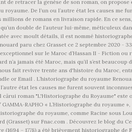
nt de retracer la genèse de son roman, on propose 
du royaume. De l’un ou l’autre état les causes me f
millions de romans en livraison rapide. En ce sens
e qu’un double de l’auteur lui-même, méticuleux dans
ée avec moult détails, il est nommé historiographe
nouard paru chez Grasset ce 2 septembre 2020 - 33
eptionnel sur le Maroc d’Hassan II - Fiction ou réa
rd n’a jamais été Maroc, mais qu’il s’est beaucoup
 nous fait revivre trente ans d'histoire du Maroc, ent
dle or Email . L’historiographe du royaume Renouar
u l’autre état les causes me furent souvent inconnues
al cărui roman "L'Historiographe du Royaume" este o
GAMMA-RAPHO « L’Historiographe du royaume », de 
historiographe du royaume, comme Racine sous Loui
 (Grasset) sur Fnac.com . Découvrez le blog du Cerc
re (1694 – 1778) a été brièvement historiographe de F