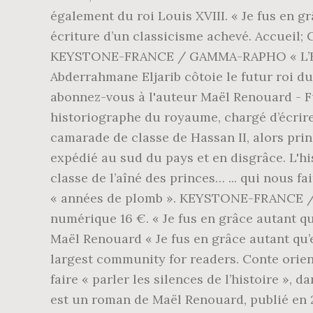
également du roi Louis XVIII. « Je fus en gr
écriture d’un classicisme achevé. Accueil; 
KEYSTONE-FRANCE / GAMMA-RAPHO « L’Histo
Abderrahmane Eljarib côtoie le futur roi du
abonnez-vous à l'auteur Maël Renouard - Fu
historiographe du royaume, chargé d’écrire 
camarade de classe de Hassan II, alors prin
expédié au sud du pays et en disgrâce. L'hi
classe de l’aîné des princes… ... qui nous f
« années de plomb ». KEYSTONE-FRANCE / 
numérique 16 €. ‎« Je fus en grâce autant q
Maël Renouard « Je fus en grâce autant qu’
largest community for readers. Conte orien
faire « parler les silences de l’histoire »,
est un roman de Maël Renouard, publié en 2