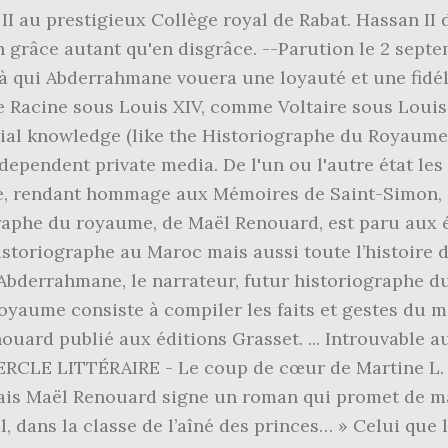
 II au prestigieux Collège royal de Rabat. Hassan II
n grâce autant qu'en disgrâce. --Parution le 2 sept
à qui Abderrahmane vouera une loyauté et une fidélit
acine sous Louis XIV, comme Voltaire sous Louis X
icial knowledge (like the Historiographe du Royaume
independent private media. De l'un ou l'autre état l
se, rendant hommage aux Mémoires de Saint-Simon, l
ographe du royaume, de Maël Renouard, est paru aux 
istoriographe au Maroc mais aussi toute l’histoire 
. Abderrahmane, le narrateur, futur historiographe d
royaume consiste à compiler les faits et gestes du 
uard publié aux éditions Grasset. ... Introuvable 
CLE LITTÉRAIRE - Le coup de cœur de Martine L. (Ly
ais Maël Renouard signe un roman qui promet de marq
l, dans la classe de l’aîné des princes… » Celui que 