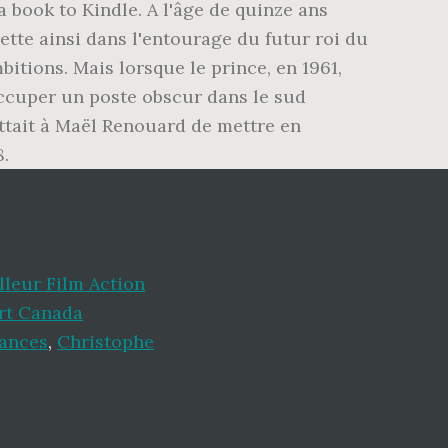
book to Kindle. A l'âge de quinze ans
ojette ainsi dans l'entourage du futur roi du
bitions. Mais lorsque le prince, en 1961,
occuper un poste obscur dans le sud
ettait à Maël Renouard de mettre en
8.
lleur Film Action
rt Canada
cances
,
Christophe