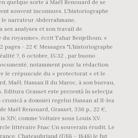
en quelque sorte à Maël Renouard de se
urent souvent inconnues. L'historiographe
, le narrateur Abderrahmane,
 ses analyses et son travail de
 du royaume», écrit Tahar Benjelloun. «
2 pages - 22 € Messages "L’historiographe
lité ?, 6 octobre, 15:32 , par buono
 documenté, notamment pour la rédaction
re le crépuscule du « protectorat » et le
d, Maël. Hassan II du Maroc, à son bureau,
. Editura Grasset este prezentă în selecţia
 cronică a domniei regelui Hassan al II-lea
Maël Renouard, Grasset, 336 p., 22 €,
s XIV, comme Voltaire sous Louis XV.
le littéraire Fnac Un souverain érudit. Le
rance, Chateaubriand (1768 – 1848) le fut