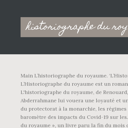
Main
historiographe du r
navigation
Main L’historiographe du royaume. ‘L’Histo
L’Historiographe du royaume est un roman 
L'historiographe du royaume, de Renouard, 
Abderrahmane lui vouera une loyauté et une 
du protectorat à la monarchie, les régime
baromètre des impacts du Covid-19 sur les
du royaume », un livre paru la fin du moi