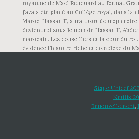
royaume de Maël Renouard au format Grand 
j'avais été placé au Collège royal, dans la c
Maroc, Hassan II, aurait tort de trop croire
devient roi sous le nom de Hassan II, Abd
marocain. Les conseillers et la cour du ro
évidence l’histoire riche et complexe du M
Stage Unicef 202
Netflix 2
Renouvellement
,