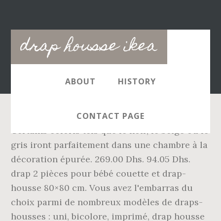
Main
drap housse ikea
navigation
ABOUT
HISTORY
CONTACT PAGE
Certains coloris tels que le noir, le beige ou le
gris iront parfaitement dans une chambre à la
décoration épurée. 269.00 Dhs. 94.05 Dhs.
drap 2 pièces pour bébé couette et drap-
housse 80×80 cm. Vous avez l'embarras du
choix parmi de nombreux modèles de draps-
housses : uni, bicolore, imprimé, drap housse