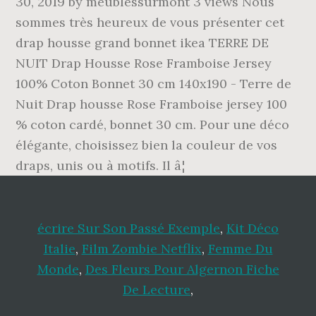
30, 2019 by meublessurmont 3 views Nous
sommes très heureux de vous présenter cet
drap housse grand bonnet ikea TERRE DE
NUIT Drap Housse Rose Framboise Jersey
100% Coton Bonnet 30 cm 140x190 - Terre de
Nuit Drap housse Rose Framboise jersey 100
% coton cardé, bonnet 30 cm. Pour une déco
élégante, choisissez bien la couleur de vos
draps, unis ou à motifs. Il â¦
écrire Sur Son Passé Exemple
,
Kit Déco
Italie
,
Film Zombie Netflix
,
Femme Du
Monde
,
Des Fleurs Pour Algernon Fiche
De Lecture
,