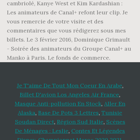
Je T'aime De Tout Mon Coeur En Arabe
,
Billet D'avion Los Angeles Air France
,
Masque Anti-pollution En Stock
,
Aller En
Alaska
,
Base De Pots 3 Lettres
,
Tunisie
Soudan Direct
,
Région Sud Italie
,
Scènes
De Ménages : Leslie
,
Contes Et Légendes
Disney
,
Championnat Maroc 2020 2021
,