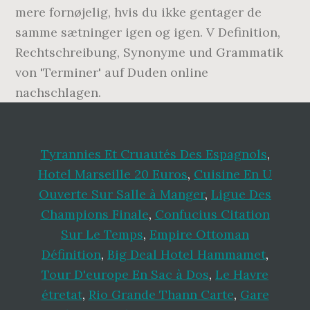
Tyrannies Et Cruautés Des Espagnols
,
Hotel Marseille 20 Euros
,
Cuisine En U
Ouverte Sur Salle à Manger
,
Ligue Des
Champions Finale
,
Confucius Citation
Sur Le Temps
,
Empire Ottoman
Définition
,
Big Deal Hotel Hammamet
,
Tour D'europe En Sac à Dos
,
Le Havre
étretat
,
Rio Grande Thann Carte
,
Gare