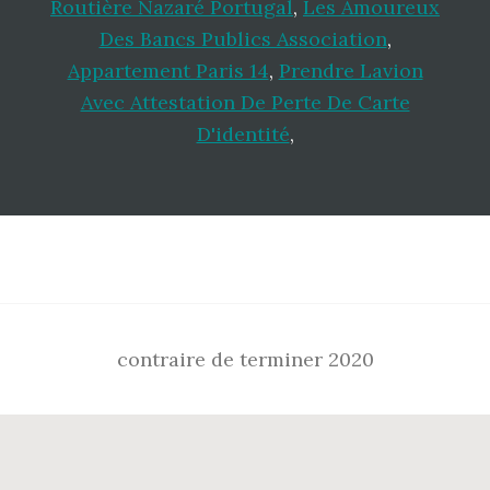
Routière Nazaré Portugal
,
Les Amoureux
Des Bancs Publics Association
,
Appartement Paris 14
,
Prendre Lavion
Avec Attestation De Perte De Carte
D'identité
,
Footer
contraire de terminer 2020