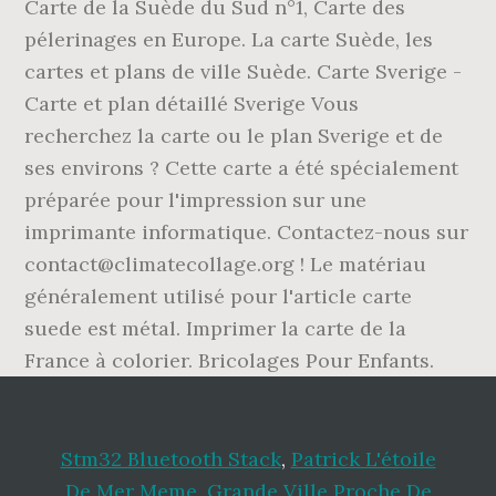
Stm32 Bluetooth Stack
,
Patrick L'étoile
De Mer Meme
,
Grande Ville Proche De