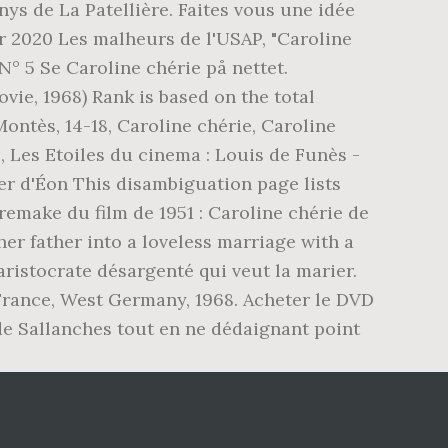
nys de La Patellière. Faites vous une idée
er 2020 Les malheurs de l'USAP, "Caroline
° 5 Se Caroline chérie på nettet.
ie, 1968) Rank is based on the total
Montès, 14-18, Caroline chérie, Caroline
, Les Etoiles du cinema : Louis de Funès -
er d'Éon This disambiguation page lists
 remake du film de 1951 : Caroline chérie de
er father into a loveless marriage with a
 aristocrate désargenté qui veut la marier.
. France, West Germany, 1968. Acheter le DVD
e Sallanches tout en ne dédaignant point