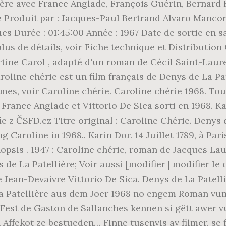
ière avec France Anglade, François Guérin, Bernard Bl
ière Produit par : Jacques-Paul Bertrand Alvaro Man
s Durée : 01:45:00 Année : 1967 Date de sortie en s
us de détails, voir Fiche technique et Distribution 
artine Carol , adapté d'un roman de Cécil Saint-Laure
roline chérie est un film français de Denys de La Pat
ymes, voir Caroline chérie. Caroline chérie 1968. Tou
 France Anglade et Vittorio De Sica sorti en 1968. Ka
e z ČSFD.cz Titre original : Caroline Chérie. Denys 
Caroline in 1968.. Karin Dor. 14 Juillet 1789, à Paris.
psis . 1947 : Caroline chérie, roman de Jacques Laur
s de La Patellière; Voir aussi [modifier | modifier l
de Jean-Devaivre Vittorio De Sica. Denys de La Patell
a Patellière aus dem Joer 1968 no engem Roman vum
 Fest de Gaston de Sallanches kennen si gëtt awer 
fekot ze bestueden… FInne tusenvis av filmer, se fa