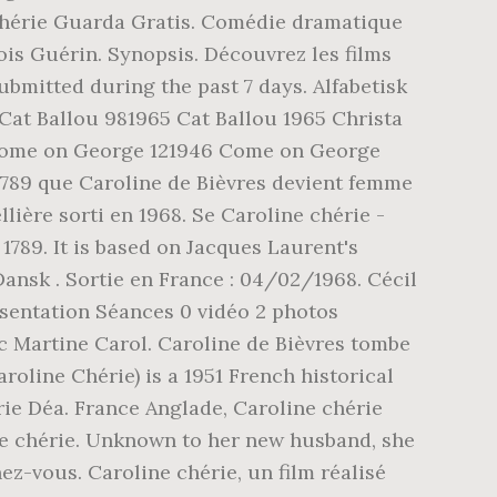
 chérie Guarda Gratis. Comédie dramatique
çois Guérin. Synopsis. Découvrez les films
bmitted during the past 7 days. Alfabetisk
 Cat Ballou 981965 Cat Ballou 1965 Christa
6 Come on George 121946 Come on George
t 1789 que Caroline de Bièvres devient femme
lière sorti en 1968. Se Caroline chérie -
 1789. It is based on Jacques Laurent's
 Dansk . Sortie en France : 04/02/1968. Cécil
sentation Séances 0 vidéo 2 photos
ec Martine Carol. Caroline de Bièvres tombe
roline Chérie) is a 1951 French historical
ie Déa. France Anglade, Caroline chérie
ine chérie. Unknown to her new husband, she
ez-vous. Caroline chérie, un film réalisé