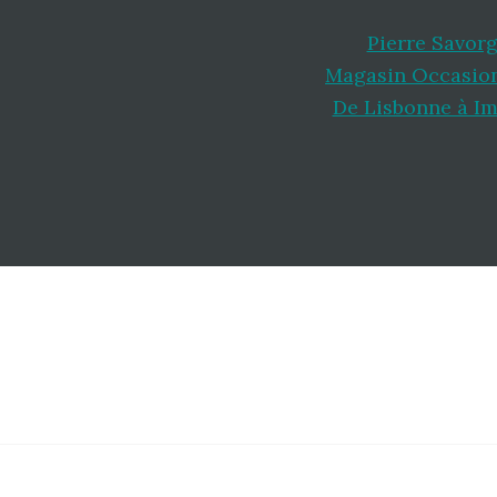
Pierre Savor
Magasin Occasio
De Lisbonne à I
Footer