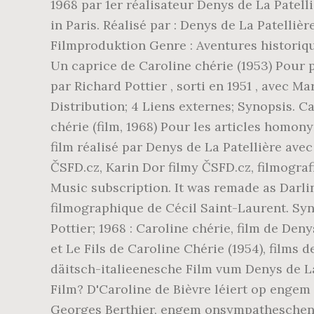
1968 par 1er réalisateur Denys de La Patell
in Paris. Réalisé par : Denys de La Patell
Filmproduktion Genre : Aventures historique
Un caprice de Caroline chérie (1953) Pour pl
par Richard Pottier , sorti en 1951 , avec M
Distribution; 4 Liens externes; Synopsis. Ca
chérie (film, 1968) Pour les articles homon
film réalisé par Denys de La Patellière avec
ČSFD.cz, Karin Dor filmy ČSFD.cz, filmografi
Music subscription. It was remade as Darling 
filmographique de Cécil Saint-Laurent. Syno
Pottier; 1968 : Caroline chérie, film de Deny
et Le Fils de Caroline Chérie (1954), films 
däitsch-italieenesche Film vum Denys de L
Film? D'Caroline de Bièvre léiert op engem
Georges Berthier, engem onsympatheschen Af