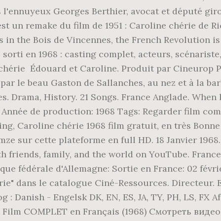
 l'ennuyeux Georges Berthier, avocat et député giro
est un remake du film de 1951 : Caroline chérie de R
es in the Bois de Vincennes, the French Revolution i
 sorti en 1968 : casting complet, acteurs, scénarist
hérie Édouard et Caroline. Produit par Cineurop Pr
 par le beau Gaston de Sallanches, au nez et à la b
es. Drama, History. 21 Songs. France Anglade. When 
. Année de production: 1968 Tags: Regarder film com
ing, Caroline chérie 1968 film gratuit, en très Bonne
lmze sur cette plateforme en full HD. 18 Janvier 196
th friends, family, and the world on YouTube. France
lique fédérale d'Allemagne: Sortie en France: 02 fév
ie" dans le catalogue Ciné-Ressources. Directeur. 
og : Danish - Engelsk DK, EN, ES, JA, TY, PH, LS, FX 
ie - Film COMPLET en Français (1968) Смотреть виде