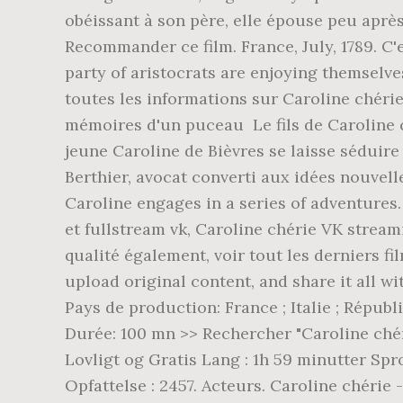
obéissant à son père, elle épouse peu après
Recommander ce film. France, July, 1789. C'
party of aristocrats are enjoying themselv
toutes les informations sur Caroline chérie
mémoires d'un puceau Le fils de Caroline c
jeune Caroline de Bièvres se laisse séduire
Berthier, avocat converti aux idées nouvell
Caroline engages in a series of adventures
et fullstream vk, Caroline chérie VK stream
qualité également, voir tout les derniers fi
upload original content, and share it all wi
Pays de production: France ; Italie ; Répub
Durée: 100 mn >> Rechercher "Caroline chér
Lovligt og Gratis Lang : 1h 59 minutter Spr
Opfattelse : 2457. Acteurs. Caroline chér