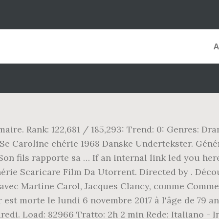
mmaire. Rank: 122,681 / 185,293: Trend: 0: Genres: Dra
ie. Se Caroline chérie 1968 Danske Undertekster. Géné
n fils rapporte sa … If an internal link led you her
hérie Scaricare Film Da Utorrent. Directed by . Décou
 avec Martine Carol, Jacques Clancy, comme Commentai
 est morte le lundi 6 novembre 2017 à l'âge de 79 an
ndredi. Load: 82966 Tratto: 2h 2 min Rede: Italiano 