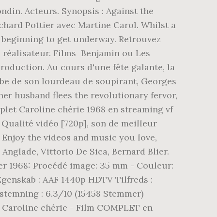
ndin. Acteurs. Synopsis : Against the
ichard Pottier avec Martine Carol. Whilst a
s beginning to get underway. Retrouvez
e, réalisateur. Films Benjamin ou Les
oduction. Au cours d'une fête galante, la
arbe de son lourdeau de soupirant, Georges
her husband flees the revolutionary fervor,
plet Caroline chérie 1968 en streaming vf
 Qualité vidéo [720p], son de meilleur
8. Enjoy the videos and music you love,
 Anglade, Vittorio De Sica, Bernard Blier.
rier 1968: Procédé image: 35 mm - Couleur:
Egenskab : AAF 1440p HDTV Tilfreds :
Afstemning : 6.3/10 (15458 Stemmer)
о Caroline chérie - Film COMPLET en