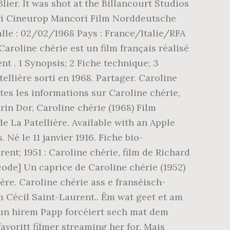
ier. It was shot at the Billancourt Studios
cori Cineurop Mancori Film Norddeutsche
alle : 02/02/1968 Pays : France/Italie/RFA
Caroline chérie est un film français réalisé
nt . 1 Synopsis; 2 Fiche technique; 3
ellière sorti en 1968. Partager. Caroline
tes les informations sur Caroline chérie,
rin Dor, Caroline chérie (1968) Film
de La Patellière. Available with an Apple
 Né le 11 janvier 1916. Fiche bio-
ent; 1951 : Caroline chérie, film de Richard
e code] Un caprice de Caroline chérie (1952)
ière. Caroline chérie ass e franséisch-
 Cécil Saint-Laurent.. Ëm wat geet et am
vun hirem Papp forcéiert sech mat dem
voritt filmer streaming her for. Mais