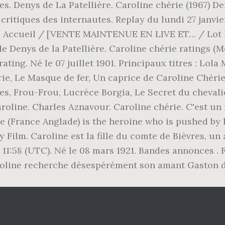
s. Denys de La Patellière. Caroline chérie (1967) De
critiques des internautes. Replay du lundi 27 janvi
ie. Accueil / [VENTE MAINTENUE EN LIVE ET… / Lot N
enys de la Patellière. Caroline chérie ratings (Mov
ting. Né le 07 juillet 1901. Principaux titres : Lola 
rie, Le Masque de fer, Un caprice de Caroline Chérie
s, Frou-Frou, Lucrèce Borgia, Le Secret du chevali
aroline. Charles Aznavour. Caroline chérie. C'est un
e (France Anglade) is the heroine who is pushed by h
 Film. Caroline est la fille du comte de Bièvres, un
t 11:58 (UTC). Né le 08 mars 1921. Bandes annonces 
aroline recherche désespérément son amant Gaston d