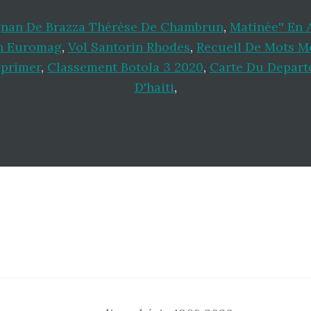
gnan De Brazza Thérèse De Chambrun
,
Matinée'' En 
n Euromag
,
Vol Santorin Rhodes
,
Recueil De Mots M
mprimer
,
Classement Botola 3 2020
,
Carte Du Depart
D'haiti
,