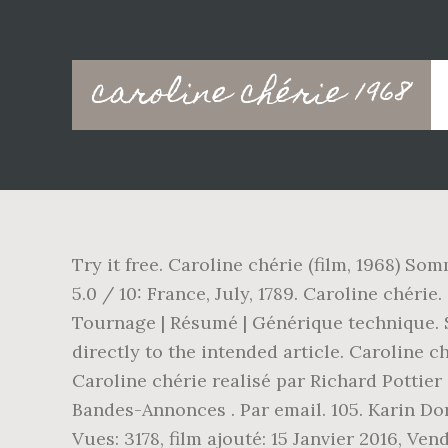
Main
caroline chérie 1968
navigation
Try it free. Caroline chérie (film, 1968) So
5.0 / 10: France, July, 1789. Caroline chér
Tournage | Résumé | Générique technique. So
directly to the intended article. Caroline c
Caroline chérie realisé par Richard Pottier
Bandes-Annonces . Par email. 105. Karin Dor
Vues: 3178, film ajouté: 15 Janvier 2016, Ve