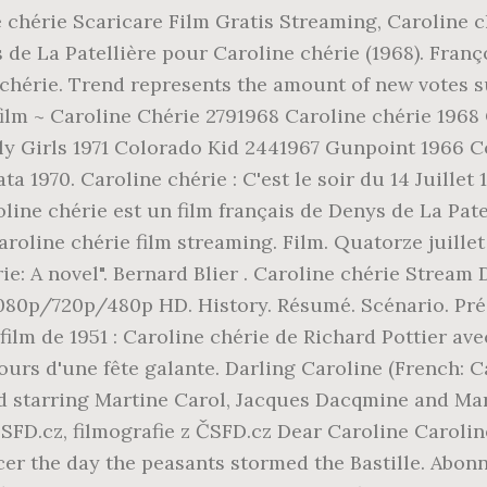
e chérie Scaricare Film Gratis Streaming, Caroline
s de La Patellière pour Caroline chérie (1968). Fran
 chérie. Trend represents the amount of new votes su
film ~ Caroline Chérie 2791968 Caroline chérie 1968
 Fly Girls 1971 Colorado Kid 2441967 Gunpoint 196
a 1970. Caroline chérie : C'est le soir du 14 Juille
line chérie est un film français de Denys de La Patel
aroline chérie film streaming. Film. Quatorze juillet
ie: A novel". Bernard Blier . Caroline chérie Stream
080p/720p/480p HD. History. Résumé. Scénario. Pré
ilm de 1951 : Caroline chérie de Richard Pottier av
urs d'une fête galante. Darling Caroline (French: Ca
d starring Martine Carol, Jacques Dacqmine and Mar
ČSFD.cz, filmografie z ČSFD.cz Dear Caroline Carol
cer the day the peasants stormed the Bastille. Abonn