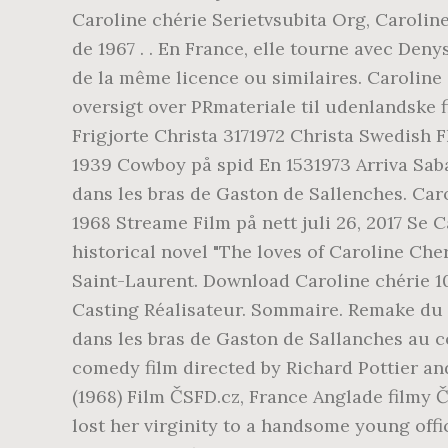
Caroline chérie Serietvsubita Org, Carolin
de 1967 . . En France, elle tourne avec Deny
de la même licence ou similaires. Caroline
oversigt over PRmateriale til udenlandske 
Frigjorte Christa 3171972 Christa Swedish
1939 Cowboy på spid En 1531973 Arriva Sabat
dans les bras de Gaston de Sallenches. Caro
1968 Streame Film på nett juli 26, 2017 Se C
historical novel "The loves of Caroline Cher
Saint-Laurent. Download Caroline chérie 1
Casting Réalisateur. Sommaire. Remake du f
dans les bras de Gaston de Sallanches au co
comedy film directed by Richard Pottier an
(1968) Film ČSFD.cz, France Anglade filmy 
lost her virginity to a handsome young offi