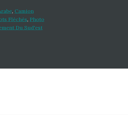
Arabe
,
Camion
ots Fléchés
,
Photo
ement Du Sud'est