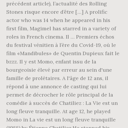
précédent article), l’actualité des Rolling
Stones risque encore d’être […] A prolific
actor who was 14 when he appeared in his
first film, Magimel has starred in a variety of
roles in French cinema. Il … Premiers échos
du festival vénitien à l’ère du Covid-19, où le
film «Mandibules» de Quentin Dupieux fait le
bzzz. Il y est Momo, enfant issu de la
bourgeoisie élevé par erreur au sein d'une
famille de prolétaires. A l'âge de 12 ans, il
répond à une annonce de casting qui lui
permet de décrocher le rôle principal de la
comédie à succès de Chatiliez : La Vie est un
long fleuve tranquille. At age 12, he played
Momo in La vie est un long fleuve tranquille
(1988) by Étienne Chatiliez.He stopped his