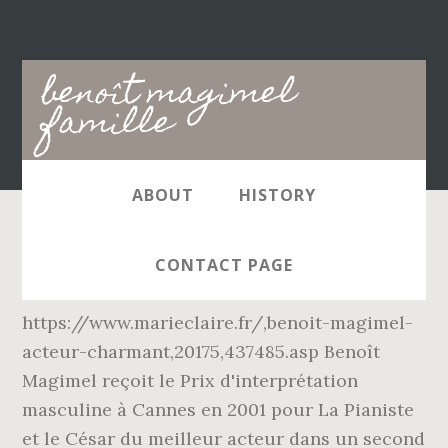
Main
benoît magimel
navigation
famille
ABOUT
HISTORY
Benoît Magimel est tombé dans la drogue au
CONTACT PAGE
début des années 2000.
https://www.marieclaire.fr/,benoit-magimel-
acteur-charmant,20175,437485.asp Benoît
Magimel reçoit le Prix d'interprétation
masculine à Cannes en 2001 pour La Pianiste
et le César du meilleur acteur dans un second