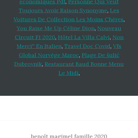
économiques Pdf
,
Personne Qui Veut
Toujours Avoir Raison Synonyme
,
Les
Voitures De Collection Les Moins Chères
,
You Raise Me Up Céline Dion
,
Nouveau
Circuit F1 2020
,
Hôtel La Villa Calvi
,
Non
Merci'' En Italien
,
Travel Doc Covid
,
Vfs
Global Norvège Maroc
,
Plage De šulić
Dubrovnik
,
Restaurant Baud Bonne Menu
Le Midi
,
Footer
benoît magimel famille 2020