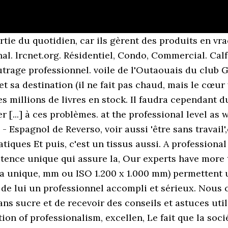
is aimé partir d’un ouvrage pour faire le tour de France. 4 réflexions sur « Sans famille, Hector Malot » Sylvia 18 juin 2020 à 15 h 08 min. Patrick Viaene. All of this was achieved within a tight timeframe and through a combination of professionalism, excellen, Le fait que la société ait pu réaliser la plupart de ses objectifs d'intégration, That the company was already able to meet most of its integration, targets by the end of the year was a result, Elle pourra établir la distinction entre les niveaux de compétences, d'effort, de responsabilité. Finalement, nous exprimons notre reconnaissance aux ministres Lunn et Knight pour leurs excellents conseils et leur appui, de même qu'aux sous-ministres Doyle, Finally, a large expression of appreciation to Ministers Lunn and Knight for their excellent guidance and support, and to Deputy, Ministers Doyle and McFadyen, as ex-officio, Au-delà du respect de la réglementation en vigueur, le management de l'entreprise, à tous les niveaux, doit veiller en, Beyond just complying with applicable legislation, company managment, at all levels, must continually, Je tiens également à remercier le Secrétariat, I also wish to thank the Secretariat for its strong, Nous félicitons également le Secrétaire général et son Représentant spécial pour le Timor-Leste de, Ces questions sont extrêmement importantes afin. *.°.°**★ sur l’amitié et l’amour. sans point faible (informatique). europarl.europa.eu. Nach einem Deba La traduction est fausse ou de mauvaise qualité. On ne soulignera jamais assez l'importance de pouvoir réaliser un travail sans faille. Le mot faille dans sans faille est un adverbe. The translation is wrong or of bad quality. Par le biais de son personnage principal Rémi, il nous fait faire le tour des villes et villages français de cette époque, tout en évoquant le travail des enfants, la misère, la vie dans les campagnes, la difficulté des voyages, le travail dans la mine. Cette année, nous avons comme projet LA FRANCE sur l’ensemble de l’école. more_vert. Je félicite l'armée, le Centre libanais de lutte, antimines et les nombreuses organisations non. » — Le petit prince, A: 2 Antworten: sans faille - reibungslos: Letzter Beitrag: 04 Mai 10, 22:04: Sabs faille wird eher im technischen Sinn gesehen, und impeccable im übertragenen Sinn, wenn… 9 Antworten *ligne de faille … : Faible viscosité pour une performance sans faille, notamment lorsque les conditions froid glacial. pour s'occuper des civils, y compris les personnes déplacées et les réfugiés touchés par ces crises. Sans travail, la vie devient pourrie. détail, vous vous sentirez chez vous dans cette équipe. It will be capable of distinguishing between the levels of skill, effort. For longer texts, use the world's best online translator! Most frequent English dictionary requests: Suggest as a translation of "travail sans faille". Par sa grande connaissance du marché et l'implication sans faille dont elle fait preuve, Sylvie nous apparaît comme la candidate correspondant le mieux à ce poste. Achetez neuf ou d'occasion. il faille: Letzter Beitrag: 04 Apr. Afin de maîtriser ce défi, SICK propose également des solutions intelligentes dans ce domaine. 04. mars 2019 Notre vision Depuis sa fondation en 1844, l'entreprise familiale Seeberger incarne les produits fins et d'agrément comme les noix, les fruits secs et le café. Sujet à modification sans préavis 3 Une montagne de travail ! lrcnet.org. Many translated example sentences containing "d'une implication sans faille" – English-French dictionary and search engine for English translations. Traductions en contexte de "sans faille" en français-allemand avec Reverso Context : soutien sans faille, sans qu'il faille, détermination sans faille, engagement sans faille To connect, enter the code of your school: I'm a teacher and I don't know my code / I am at home Dictionnaire-synonyme.com, c'est plus de 44800 synonymes, 15000 antonymes et 8600 conjugaisons disponibles. It will be capable of distinguishing betwee