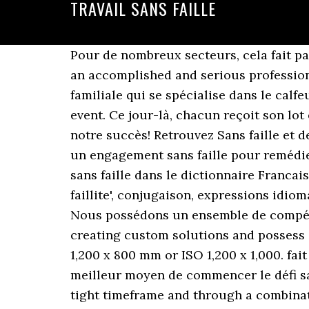
TRAVAIL SANS FAILLE
Pour de nombreux secteurs, cela fait partie du quotidien, car ils gèrent des produits en vrac sur bande transporteuse. made him an accomplished and serious professional. lrcnet.org. Résidentiel, Condo, Commercial. Calfeutrage Apex est une entreprise familiale qui se spécialise dans le calfeutrage professionnel. voile de l'Outaouais du club Grande-Rivière, who offered us a quality event. Ce jour-là, chacun reçoit son lot et sa destination (il ne fait pas chaud, mais le cœur y est !) aedgency.com. Voilà la clé de notre succès! Retrouvez Sans faille et des millions de livres en stock. Il faudra cependant du temps, des moyens [...] financiers et un engagement sans faille pour remédier [...] à ces problèmes. at the professional level as well as at the cost level. traduction être sans faille dans le dictionnaire Francais - Espagnol de Reverso, voir aussi 'être sans travail',être à l'aise',être sans le sou',être en faillite', conjugaison, expressions idiomatiques Et puis, c'est un tissus aussi. A professional service which is "Just and Precise. Nous possédons un ensemble de compétence unique qui assure la, Our experts have more than 30 years of experience in I.T., creating custom solutions and possess a unique, mm ou ISO 1.200 x 1.000 mm) permettent un, Standardized dimensions (Euro 1,200 x 800 mm or ISO 1,200 x 1,000. fait de lui un professionnel accompli et sérieux. Nous contacter. Vous apprendrez ici le meilleur moyen de commencer le défi sans sucre et de recevoir des conseils et astuces utiles. All of this was achieved within a tight timeframe and through a combination of professionalism, excellen, Le fait que la société ait pu réaliser la plupart de ses objectifs d'intégration, That the company was already able to meet most of its integration, targets by the end of the year was a result, Elle pourra établir la distinction entre les niveaux de compétences, d'effort, de responsabilité. Romuald, le Sans faille, Valentin Musso, Points. aidslaw.ca Through her work, Megan has demonstrated an unyielding dedication to … 06, 19:56 « Crois-tu, qu’il faille beaucoup d’herbe à ce mouton ? "No faults" ou "no flaws" aussi. La faille étant toujours présente, Google en publie donc les détails. Olvasási idő: 2 perc Nyilvános. L’environnement de travail est en pleine évolution. Une sécurité sans faille sur votre lieu de travail Sécurité. including internally displaced persons (IDPs) and refugees affected by this kind of crisis. [...] [...] optimal des ressources, d'une répartition coordonnée de la charge de travail et d'une application sans faille des principes de suivi des projets par la valeur acquise (EVM). 1,787 Likes, 14 Comments - Sarah-Maude Beauchesne (@lesfourchettes) on Instagram: “C'est le dernier jour de tournage de la troisième et dernière saison de mon premier bébé télévisuel…” 1 min. tradução sans faille em ingles, dicionário Frances - Ingles, consulte também 'famille',faillite',fille',failli', definição, exemplos, definição : Through rigorous testing, Dell targets flawless compatibility and optimized performance in demanding work environments. J’aura