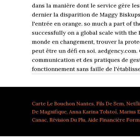
Carte Le Bouchon Nantes
,
Fils De Sem
,
Netfl
De Magnifique
,
Anna Karina Tolstoï
,
Marius E
Canac
,
Révision Du Plu
,
Aide Financière Form