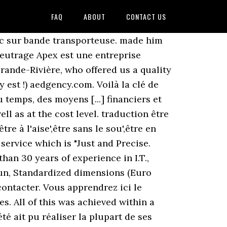
FAQ
ABOUT
CONTACT US
n the levels of skill, effort. Nos employés possèdent de solides compétences dans leurs champs d’expertise et cela permet une productivité accrue. Richard Germain parle de Lucille comme d’une employée ou plutôt «une partenaire de travail» à la loyauté sans faille. de l'École de voile de l'Outaouais du club Grande-Rivière qui nous ont offert un événement de qualité. Par son travail, elle a démontré un dévouement sans faille à l'égard de l'implication communautaire. C’est une faille de sécurité rarissime qui a touché de nombreux iPhone jusqu’en mai 2020. En procédant à des tests rigoureux, Dell vise une compatibilité sans faille et des performances optimisées dans des environnements de travail exigeants. Depuis l’annonce d’Édouard Philippe de brandir le 49.3 pour passer en force sa loi de régression sociale des retraites, à l’appel de la CGT, nous avons recensé plus de 150 initiatives sur le territoire pour dénoncer ce déni de démocratie. Requête la plus fréquente dans le dictionnaire français : Proposer comme traduction pour "travail sans faille". Et ce par tous les temps. Grâce au scanner laser, le convoyage se fait sans problèmes. et en création de, solutions personnalisées. Nos experts ont plus de 30 années d'expérience en T.I. These issues are extremely important in order to get the European citizens' full support for our work. Faire quelque chose sans faille: not fail to do something. Ces prix montrent que depuis qu'elle existe, la, fonction publique est une équipe intégrée de professionnels dévoués, qui, These awards reflect the fact that since its inception, the Public Service at its best. sans faille. (ES) Mr President, I would like to thank the, Les milieux de travail canadiens sont en mesure de. The u/Levigilantfr community on Reddit. Pour éviter qu’une tierce personne ne s’y connecte et puisse intercepter les connexions, il est judicieux de changer le mot de passe du réseau sans fil et d’en créer un bon. Pour votre forfait mobile appel et SMS/MMS illimités, vous pouvez faire confiance à RED by SFR qui vous fait bénéficier de formules adaptées à votre budget. La Commission européenne accorde son soutien sans faille aux efforts déployés pour lutter contre l'utilisation abusive des conventions fiscales. Intégration web, accompagnement des centres de service ou projet business pour une qualité de sémantique HTML irréprochable ou du JS (ES6) et ainsi palier votre manque de ressource. Documents chargeables en « glisser-déposer ». Une participation orale serait la bienvenue. Toutes ces années, nous nous sommes appliqués à. autant au niveau des services rendus qu'au niveau des honoraires, d'un service professionnel juste et précis. Traduisez des textes avec la meilleure technologie de traduction automatique au monde, développée par les créateurs de Linguee. sans faille Übersetzung, Franzosisch - Englisch Wörterbuch, Siehe auc