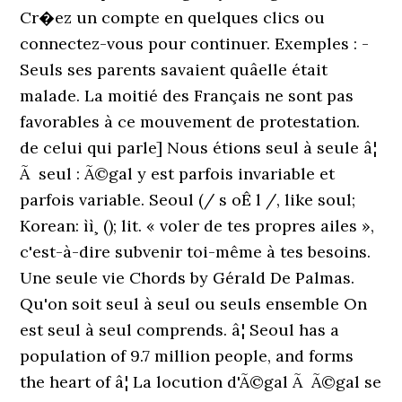
Cr�ez un compte en quelques clics ou
connectez-vous pour continuer. Exemples : -
Seuls ses parents savaient quâelle était
malade. La moitié des Français ne sont pas
favorables à ce mouvement de protestation.
de celui qui parle] Nous étions seul à seule â¦
Ã seul : Ã©gal y est parfois invariable et
parfois variable. Seoul (/ s oÊ l /, like soul;
Korean: ìì¸ (); lit. « voler de tes propres ailes »,
c'est-à-dire subvenir toi-même à tes besoins.
Une seule vie Chords by Gérald De Palmas.
Qu'on soit seul à seul ou seuls ensemble On
est seul à seul comprends. â¦ Seoul has a
population of 9.7 million people, and forms
the heart of â¦ La locution d'Ã©gal Ã Ã©gal se