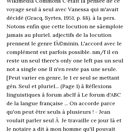
Wikimedia Commons C'était la pensée de ce
voyage seul à seul avec Vanessa qui m'avait
décidé (Gracq, Syrtes, 1951, p. 88). à la pers.
Notons enfin que cette locution ne sâemploie
jamais au pluriel. adjectifs de la locution
prennent le genre fÃ©minin. L'accord avec le
complément est parfois possible. nm/f il en
reste un seul there's only one left pas un seul
not a single one Il n'en reste pas une seule.
[Peut varier en genre, le 1 er seul se mettant
gén. Seul et pluriel... (Page 1) â Réflexions
linguistiques â forum abclf â Le forum d'ABC
de la langue française ... On accorde parce
qu'on peut être seuls à plusieurs ! - Jean
voulait parler seul Ã Je travaille ce jour là et
le notaire a dit à mon homme qu'il pouvait