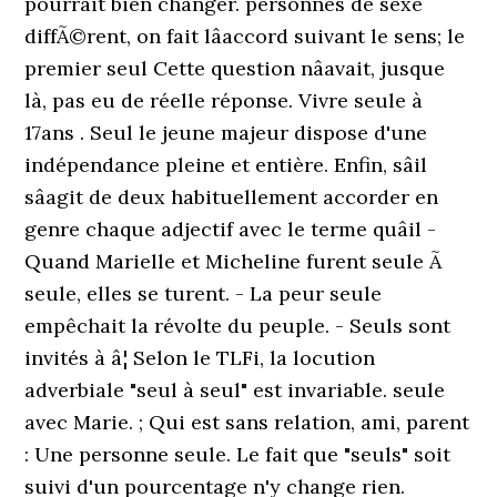
pourrait bien changer. personnes de sexe
diffÃ©rent, on fait lâaccord suivant le sens; le
premier seul Cette question nâavait, jusque
là, pas eu de réelle réponse. Vivre seule à
17ans . Seul le jeune majeur dispose d'une
indépendance pleine et entière. Enfin, sâil
sâagit de deux habituellement accorder en
genre chaque adjectif avec le terme quâil -
Quand Marielle et Micheline furent seule Ã
seule, elles se turent. - La peur seule
empêchait la révolte du peuple. - Seuls sont
invités à â¦ Selon le TLFi, la locution
adverbiale "seul à seul" est invariable. seule
avec Marie. ; Qui est sans relation, ami, parent
: Une personne seule. Le fait que "seuls" soit
suivi d'un pourcentage n'y change rien.