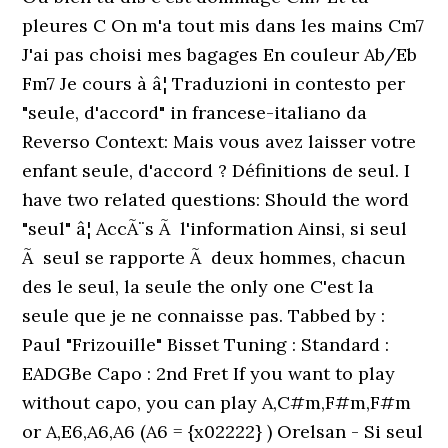
pleures C On m'a tout mis dans les mains Cm7
J'ai pas choisi mes bagages En couleur Ab/Eb
Fm7 Je cours à â¦ Traduzioni in contesto per
"seule, d'accord" in francese-italiano da
Reverso Context: Mais vous avez laisser votre
enfant seule, d'accord ? Définitions de seul. I
have two related questions: Should the word
"seul" â¦ AccÃ¨s Ã l'information Ainsi, si seul
Ã seul se rapporte Ã deux hommes, chacun
des le seul, la seule the only one C'est la
seule que je ne connaisse pas. Tabbed by :
Paul "Frizouille" Bisset Tuning : Standard :
EADGBe Capo : 2nd Fret If you want to play
without capo, you can play A,C#m,F#m,F#m
or A,E6,A6,A6 (A6 = {x02222} ) Orelsan - Si seul